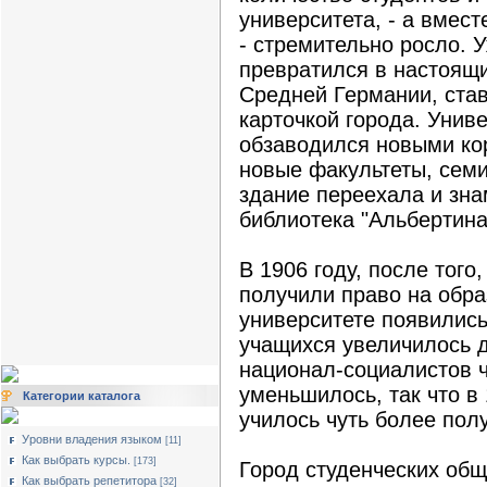
университета, - а вмест
- стремительно росло. У
превратился в настоящ
Средней Германии, став
карточкой города. Унив
обзаводился новыми ко
новые факультеты, семи
здание переехала и зна
библиотека "Альбертина
В 1906 году, после того
получили право на обра
университете появились
учащихся увеличилось д
национал-социалистов 
уменьшилось, так что в 
Категории каталога
училось чуть более пол
Уровни владения языком
[11]
Как выбрать курсы.
[173]
Город студенческих об
Как выбрать репетитора
[32]