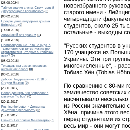
[28.08.2024]
новоизбранного руково
Тайное знание элиты: Структурный
старого имени - Лейпциг
Дифференциал Коржибского
(
0
)
[06.02.2019]
четырнадцати факультет
Прекращение поддержки домена
студентов, около 25 тыс
filolingvia.ru
(
0
)
[14.08.2018]
остальные - выходцы со
Английский без правил!
(
1
)
[13.08.2018]
"Русских студентов в ун
Прогнозирование - это не чудо, а
технология или зачем искусство
170 учащихся из Польши,
стратегии тем, кто учит английский
язык?
(
0
)
Украины. Эти три групп
[08.03.2018]
многочисленные", - рас
Тридцать два самых красивых
английских слова!
(
0
)
Тобиас Хён (Tobias Höhn
[06.01.2018]
Доброе Поздравление - 2018 от
Студии Языков
(
0
)
По сравнению с 80-ми го
[23.11.2017]
землячество советских 
Набор для игры "88 8опросо8" с
глаголом "to buy"
(
0
)
насчитывало несколько 
[20.11.2017]
из России значительно 
Pushing the button - Динамика
действия в реальности
(
0
)
Хёна, причина этого ве
[15.11.2017]
перед студентами из ст
Скачать Бесплатно Лингвокарты
(
0
)
весь мир - они могут по
[15.11.2017]