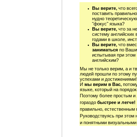
Вы верите,
что всег
поставить правильно
нудно теоретическую
"фокус" языка?
Вы верите,
что за н
систему английских 
годами в школе, инст
Вы верите,
что вмес
заниматься
по Ваши
испытывая при этом 
английским?
Мы не только верим, а и т
людей прошли по этому пу
успехами и достижениями!
И
мы верим в Вас,
потому
языке, который на порядок
Поэтому более простым и
гораздо
быстрее и легче!
правильно, естественным 
Руководствуясь при этом 
и понятными визуальными