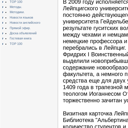
В 2009 году исполняетс
TOP 100
Методы.
Лейпцигского университ
Методики.
постоянно действующег
Новости языков
университета Гейдельбе
Новости английского
результате гуситских в
Прямой эфир.
Доска объявлений
между чехами и немцам
Гостевая книга
немецкие профессора и
TOP 100
перебрались в Лейпциг.
Фридрих I Воинственный
выделили новоприбывши
содержание новообразо
факультета, а немного 
средства еще для двух 
1409 года в трапезной
теологом Иоганнесом О
торжественно зачитан у
Визитная карточка Лейп
Библиотека "Альбертин
количество студентов и