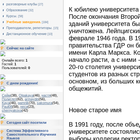
разговорные клубы
[27]
К юбилею университета 
Образование
[32]
После окончания Второ
Курсы.
[58]
Учебные заведения.
зданий университета бы
[184]
Преподаватели, репетиторы.
[15]
уничтожена. Лейпцигски
Дистанционное обучение
[10]
феврале 1946 года. В 1
правительства ГДР он 
Сейчас на сайте
имени Карла Маркса. Ко
начало расти, а с ними 
Онлайн всего:
1
Гостей:
1
20-го столетия универс
Пользователей:
0
студентов из разных стр
основном, из больших к
С днем рождения!
общежитий.
Сейм
(38)
,
Olgakaya
(46)
,
настя
(48)
,
Полиглот
(62)
,
armaydin
(56)
,
Kaya
(46)
,
gamnik
(70)
,
sakomura
(54)
,
Paul08
(58)
,
неси
(23)
,
Новое старое имя
chernyakova
(42)
Сегодня сайт посетили
В 1991 году, после объ
университете состоялис
Система Эффективного
Самостоятельного Изучения
выборы коллегии ректо
Языков