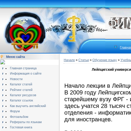
Главна
Меню сайта
Начало
»
Статьи
»
Обучение языку
»
Учебны
Главная страница
Лейпцигский универси
Информация о сайте
Новости
Каталог статей
Начало лекции в Лейпци
Рейтинг статей
В 2009 году Лейпцигско
Каталог ресурсов
старейшему вузу ФРГ - 
Каталог ссылок
здесь учатся 28 тысяч 
Как выучить английский
Форум
отделения - информатик
Фотоальбом
для иностранцев.
Рефераты по языкам
Гостевая книга