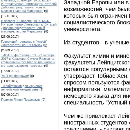
В четверг, 16 ноября, 19.00 МСК -
Западной Европы или в 
Интерактивная Лингвокарта. Виталий
Диброва представляет новый
возможностей, чем было
мастер-класс на Марафоне.
(
0
)
которых был ограничен 
[15.11.2017]
В четверг, 16 ноября, 19.00 МСК -
социалистического блок
Интерактивная Лингвокарта. Виталий
университета.
Диброва представляет новый
мастер-класс на Марафоне.
(
0
)
[23.09.2017]
Из студентов - в ученые
Говорящий тренажер с "живой"
Лингвокартой на 2-х языках
(
0
)
[20.09.2017]
Факультет химии и мин
ТАВАЛЕ фестиваль: 13 - 22 октября
2017 в Харькове. Студия Языков на
факультеты Лейпцигског
крупнейшем фестивале тренингов и
методов развития человека!
(
0
)
остаются популярными с
[15.09.2017]
утверждает Тобиас Хён.
You'll get the power!
(
0
)
[11.09.2017]
спросом пользуются фак
10 лайфхаков для изучения
информатики, математик
английского каждый день
(
1
)
немецкого языка для ин
[07.09.2017]
Прямая Линия Поддержки.
(
0
)
специальность "Устный 
Чем же привлекает Лейп
иностранных студентов
традициями, - считает п