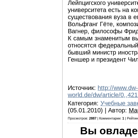
Лейпцигского университ
университета есть на ко
существования вуза в е
Вольфганг Гёте, компо
Вагнер, философы Фрид
К самым знаменитым вы
относятся федеральный
бывший министр иностр
Геншер и президент Чи
Источник:
http://www.dw-
world.de/dw/article/0,,42
Категория:
Учебные зав
(05.01.2010) | Автор:
Ма
Просмотров:
2887
| Комментарии:
1
| Рейтин
Вы овладе