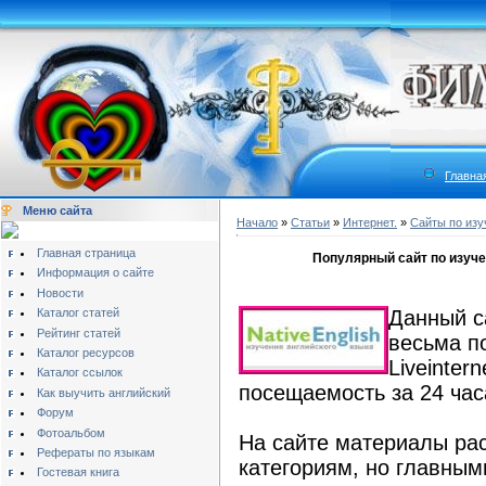
Главна
Меню сайта
Начало
»
Статьи
»
Интернет.
»
Сайты по изу
Главная страница
Популярный сайт по изучен
Информация о сайте
Новости
Каталог статей
Данный с
Рейтинг статей
весьма п
Каталог ресурсов
Liveinter
Каталог ссылок
посещаемость за 24 час
Как выучить английский
Форум
Фотоальбом
На сайте материалы ра
Рефераты по языкам
категориям, но главным
Гостевая книга