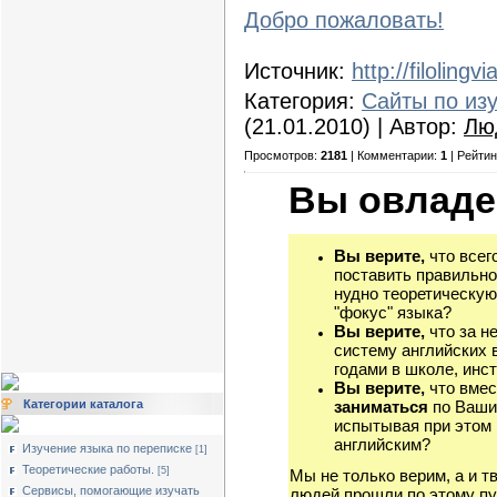
Добро пожаловать!
Источник:
http://filolingv
Категория:
Сайты по из
(21.01.2010) | Автор:
Лю
Просмотров:
2181
| Комментарии:
1
| Рейтин
Вы овладе
Вы верите,
что всег
поставить правильно
нудно теоретическую
"фокус" языка?
Вы верите,
что за н
систему английских 
годами в школе, инст
Вы верите,
что вмес
Категории каталога
заниматься
по Ваши
испытывая при этом 
английским?
Изучение языка по переписке
[1]
Теоретические работы.
[5]
Мы не только верим, а и т
Сервисы, помогающие изучать
людей прошли по этому пу