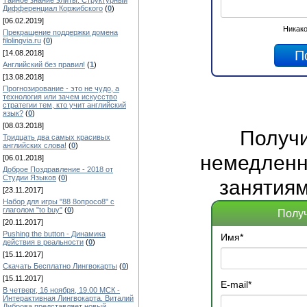
Тайное знание элиты: Структурный
Дифференциал Коржибского
(
0
)
[06.02.2019]
Никако
Прекращение поддержки домена
filolingvia.ru
(
0
)
[14.08.2018]
Английский без правил!
(
1
)
[13.08.2018]
Прогнозирование - это не чудо, а
технология или зачем искусство
стратегии тем, кто учит английский
язык?
(
0
)
[08.03.2018]
Получ
Тридцать два самых красивых
английских слова!
(
0
)
немедленно
[06.01.2018]
Доброе Поздравление - 2018 от
Студии Языков
(
0
)
занятиям
[23.11.2017]
Набор для игры "88 8опросо8" с
глаголом "to buy"
(
0
)
Получ
[20.11.2017]
Pushing the button - Динамика
Имя
*
действия в реальности
(
0
)
[15.11.2017]
Скачать Бесплатно Лингвокарты
(
0
)
[15.11.2017]
E-mail
*
В четверг, 16 ноября, 19.00 МСК -
Интерактивная Лингвокарта. Виталий
Диброва представляет новый