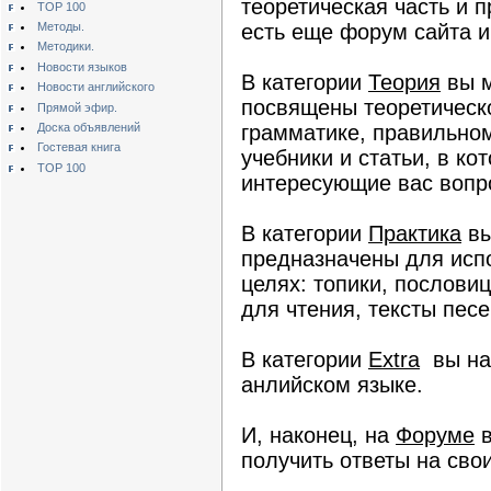
теоретическая часть и п
TOP 100
Методы.
есть еще форум сайта и 
Методики.
Новости языков
В категории
Теория
вы м
Новости английского
посвящены теоретическо
Прямой эфир.
Доска объявлений
грамматике, правильном
Гостевая книга
учебники и статьи, в ко
TOP 100
интересующие вас вопр
В категории
Практика
вы
предназначены для испо
целях: топики, послови
для чтения, тексты песе
В категории
Extra
вы най
анлийском языке.
И, наконец, на
Форуме
в
получить ответы на сво