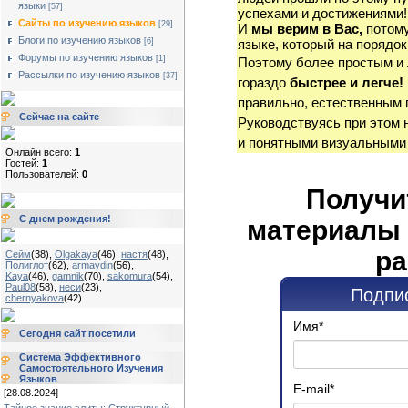
языки
[57]
успехами и достижениями!
Сайты по изучению языков
[29]
И
мы верим в Вас,
потому
Блоги по изучению языков
[6]
языке, который на порядок
Форумы по изучению языков
[1]
Поэтому более простым и
Рассылки по изучению языков
[37]
гораздо
быстрее и легче!
правильно, естественным 
Сейчас на сайте
Руководствуясь при этом 
и понятными визуальными
Онлайн всего:
1
Гостей:
1
Пользователей:
0
Получи
С днем рождения!
материалы 
ра
Сейм
(38)
,
Olgakaya
(46)
,
настя
(48)
,
Полиглот
(62)
,
armaydin
(56)
,
Kaya
(46)
,
gamnik
(70)
,
sakomura
(54)
,
Paul08
(58)
,
неси
(23)
,
Подпис
chernyakova
(42)
Имя
*
Сегодня сайт посетили
Система Эффективного
Самостоятельного Изучения
Языков
E-mail
*
[28.08.2024]