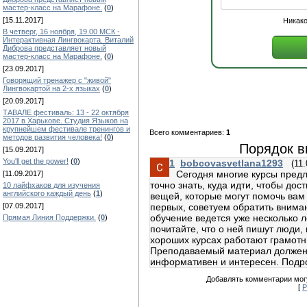
мастер-класс на Марафоне.
(
0
)
[15.11.2017]
Никако
В четверг, 16 ноября, 19.00 МСК -
Интерактивная Лингвокарта. Виталий
Диброва представляет новый
мастер-класс на Марафоне.
(
0
)
[23.09.2017]
Говорящий тренажер с "живой"
Лингвокартой на 2-х языках
(
0
)
[20.09.2017]
ТАВАЛЕ фестиваль: 13 - 22 октября
2017 в Харькове. Студия Языков на
крупнейшем фестивале тренингов и
Всего комментариев:
1
методов развития человека!
(
0
)
Порядок в
[15.09.2017]
You'll get the power!
(
0
)
1
bobcovasvetlana1293
(11
Сегодня многие курсы предл
[11.09.2017]
точно знать, куда идти, чтобы дос
10 лайфхаков для изучения
английского каждый день
(
1
)
вещей, которые могут помочь вам
[07.09.2017]
первых, советуем обратить внима
обучение ведется уже несколько л
Прямая Линия Поддержки.
(
0
)
почитайте, что о ней пишут люди,
хороших курсах работают грамотн
Преподаваемый материал должен б
информативен и интересен. Подроб
Добавлять комментарии могу
[
Р