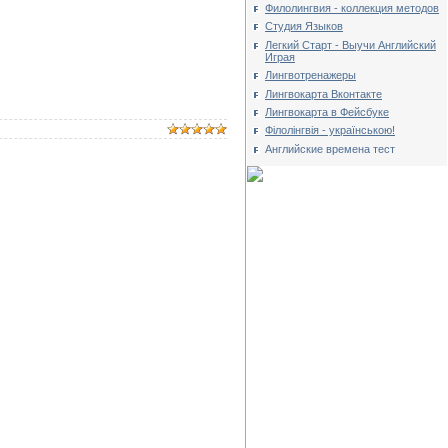
Филолингвия - коллекция методов
Студия Языков
Легкий Старт - Выучи Английский
Играя
Лингвотренажеры
Лингвокарта Вконтакте
Лингвокарта в Фейсбуке
Філолінгвія - українською!
Английские времена тест