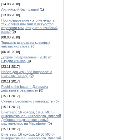
[14.08.2018]
Английский без правил!
(
1
)
[13.08.2018]
Прогнозирование - это не чудо, а
технология или зачем искусство
стратегии тем, кто учит английский
язык?
(
0
)
[08.03.2018]
Тридцать два самых красивых
английских слова!
(
0
)
[06.01.2018]
Доброе Поздравление - 2018 от
Студии Языков
(
0
)
[23.11.2017]
Набор для игры "88 8опросо8" с
глаголом "to buy"
(
0
)
[20.11.2017]
Pushing the button - Динамика
действия в реальности
(
0
)
[15.11.2017]
Скачать Бесплатно Лингвокарты
(
0
)
[15.11.2017]
В четверг, 16 ноября, 19.00 МСК -
Интерактивная Лингвокарта. Виталий
Диброва представляет новый
мастер-класс на Марафоне.
(
0
)
[15.11.2017]
В четверг, 16 ноября, 19.00 МСК -
Интерактивная Лингвокарта. Виталий