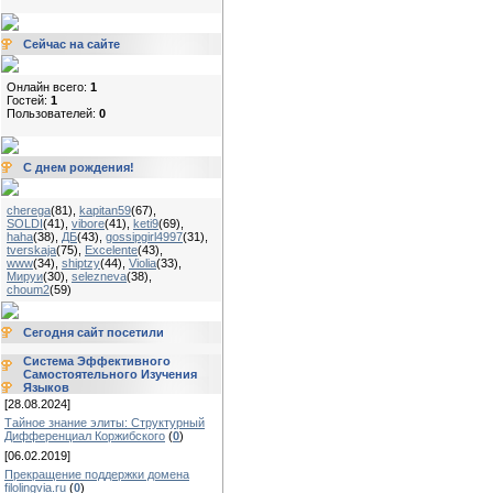
Сейчас на сайте
Онлайн всего:
1
Гостей:
1
Пользователей:
0
С днем рождения!
cherega
(81)
,
kapitan59
(67)
,
SOLDI
(41)
,
vibore
(41)
,
keti9
(69)
,
haha
(38)
,
ДБ
(43)
,
gossipgirl4997
(31)
,
tverskaja
(75)
,
Excelente
(43)
,
www
(34)
,
shiptzy
(44)
,
Violia
(33)
,
Мируи
(30)
,
selezneva
(38)
,
choum2
(59)
Сегодня сайт посетили
Система Эффективного
Самостоятельного Изучения
Языков
[28.08.2024]
Тайное знание элиты: Структурный
Дифференциал Коржибского
(
0
)
[06.02.2019]
Прекращение поддержки домена
filolingvia.ru
(
0
)