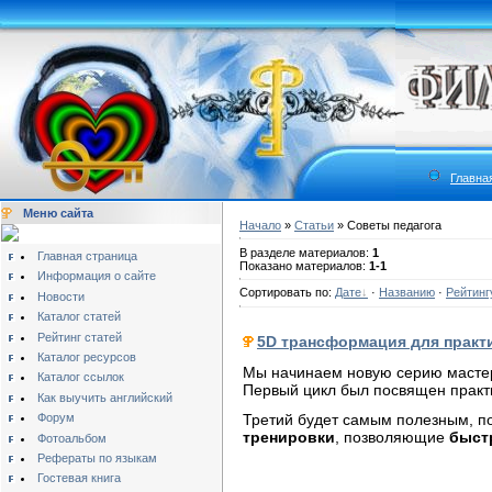
Главна
Меню сайта
Начало
»
Статьи
» Советы педагога
В разделе материалов:
1
Главная страница
Показано материалов:
1-1
Информация о сайте
Сортировать по:
Дате
·
Названию
·
Рейтинг
Новости
Каталог статей
Рейтинг статей
5D трансформация для практи
Каталог ресурсов
Мы начинаем новую серию мастер
Каталог ссылок
Первый цикл был посвящен практи
Как выучить английский
Третий будет самым полезным, п
Форум
тренировки
, позволяющие
быст
Фотоальбом
Рефераты по языкам
Гостевая книга