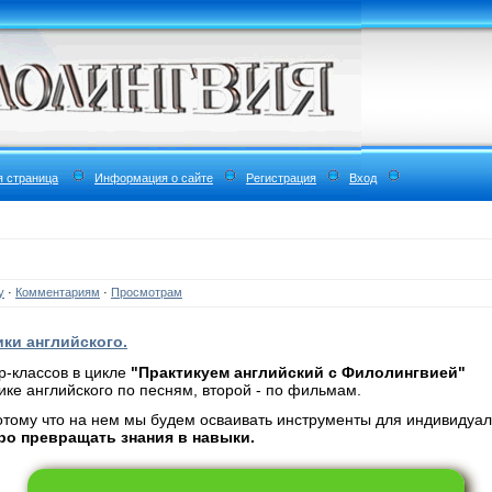
я страница
Информация о сайте
Регистрация
Вход
у
·
Комментариям
·
Просмотрам
ки английского.
-классов в цикле
"Практикуем английский с Филолингвией"
ке английского по песням, второй - по фильмам.
отому что на нем мы будем осваивать инструменты для индивидуа
ро превращать знания в навыки.