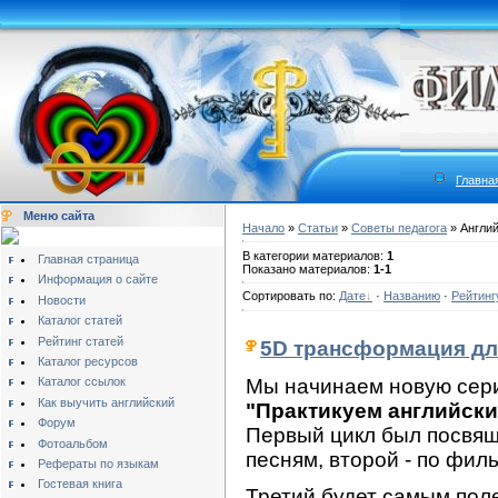
Главна
Меню сайта
Начало
»
Статьи
»
Советы педагога
» Англи
В категории материалов:
1
Главная страница
Показано материалов:
1-1
Информация о сайте
Сортировать по:
Дате
·
Названию
·
Рейтинг
Новости
Каталог статей
Рейтинг статей
5D трансформация для
Каталог ресурсов
Мы начинаем новую сери
Каталог ссылок
Как выучить английский
"Практикуем английск
Форум
Первый цикл был посвящ
Фотоальбом
песням, второй - по фил
Рефераты по языкам
Гостевая книга
Третий будет самым пол