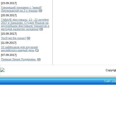
[23.09.2017]
Говорящий тренажер с "живой"
Лингвокартой на 2-х языках
(
0
)
[20.09.2017]
ТАВАЛЕ фестиваль: 13 - 22 октября
2017 в Харькове. Студия Языков на
крупнейшем фестивале тренингов и
методов развития человека!
(
0
)
[15.09.2017]
You'll get the power!
(
0
)
[11.09.2017]
10 лайфхаков для изучения
английского каждый день
(
1
)
[07.09.2017]
Прямая Линия Поддержки.
(
0
)
Copyrigh
Сайт уп