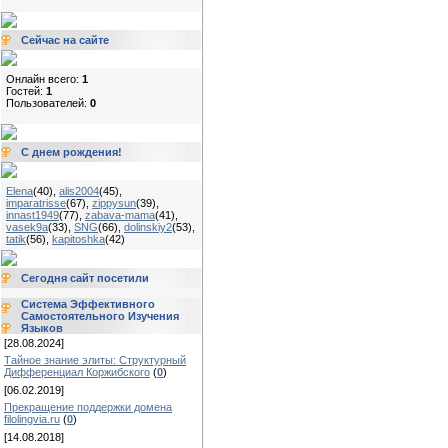
Сейчас на сайте
Онлайн всего:
1
Гостей:
1
Пользователей:
0
С днем рождения!
Elena
(40)
,
alis2004
(45)
,
imparatrisse
(67)
,
zippysun
(39)
,
innast1949
(77)
,
zabava-mama
(41)
,
vasek9a
(33)
,
SNG
(66)
,
dolinskiy2
(53)
,
tatik
(56)
,
kapitoshka
(42)
Сегодня сайт посетили
Система Эффективного
Самостоятельного Изучения
Языков
[28.08.2024]
Тайное знание элиты: Структурный
Дифференциал Коржибского
(
0
)
[06.02.2019]
Прекращение поддержки домена
filolingvia.ru
(
0
)
[14.08.2018]