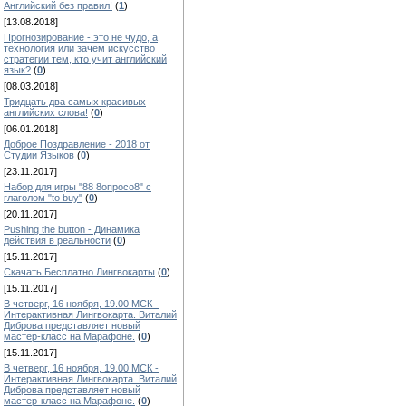
Английский без правил!
(
1
)
[13.08.2018]
Прогнозирование - это не чудо, а
технология или зачем искусство
стратегии тем, кто учит английский
язык?
(
0
)
[08.03.2018]
Тридцать два самых красивых
английских слова!
(
0
)
[06.01.2018]
Доброе Поздравление - 2018 от
Студии Языков
(
0
)
[23.11.2017]
Набор для игры "88 8опросо8" с
глаголом "to buy"
(
0
)
[20.11.2017]
Pushing the button - Динамика
действия в реальности
(
0
)
[15.11.2017]
Скачать Бесплатно Лингвокарты
(
0
)
[15.11.2017]
В четверг, 16 ноября, 19.00 МСК -
Интерактивная Лингвокарта. Виталий
Диброва представляет новый
мастер-класс на Марафоне.
(
0
)
[15.11.2017]
В четверг, 16 ноября, 19.00 МСК -
Интерактивная Лингвокарта. Виталий
Диброва представляет новый
мастер-класс на Марафоне.
(
0
)