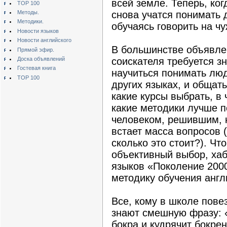
всей земле. Теперь, ко
TOP 100
Методы.
снова учатся понимать д
Методики.
обучаясь говорить на чу
Новости языков
Новости английского
В большинстве объявлен
Прямой эфир.
Доска объявлений
соискателя требуется з
Гостевая книга
научиться понимать лю
TOP 100
других языках, и общат
какие курсы выбрать, в
какие методики лучше п
человеком, решившим, н
встает масса вопросов 
сколько это стоит?). Ч
объективный выбор, ха
языков «Поколение 200
методику обучения англ
Все, кому в школе повез
знают смешную фразу: 
бокра и кудрячит бокрен