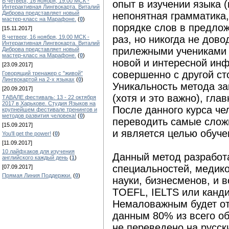
В четверг, 16 ноября, 19.00 МСК -
опыт в изучении языка 
Интерактивная Лингвокарта. Виталий
Диброва представляет новый
непонятная грамматика,
мастер-класс на Марафоне.
(
0
)
порядке слов в предлож
[15.11.2017]
В четверг, 16 ноября, 19.00 МСК -
раз, но никогда не дов
Интерактивная Лингвокарта. Виталий
прилежными учениками 
Диброва представляет новый
мастер-класс на Марафоне.
(
0
)
новой и интересной инф
[23.09.2017]
совершенно с другой ст
Говорящий тренажер с "живой"
Лингвокартой на 2-х языках
(
0
)
Уникальность метода за
[20.09.2017]
(хотя и это важно), гла
ТАВАЛЕ фестиваль: 13 - 22 октября
2017 в Харькове. Студия Языков на
После данного курса че
крупнейшем фестивале тренингов и
методов развития человека!
(
0
)
переводить самые сложн
[15.09.2017]
и является целью обуче
You'll get the power!
(
0
)
[11.09.2017]
10 лайфхаков для изучения
Данный метод разработ
английского каждый день
(
1
)
специальностей, медико
[07.09.2017]
Прямая Линия Поддержки.
(
0
)
науки, бизнесменов, и в
TOEFL, IELTS или канд
Немаловажным будет от
данным 80% из всего о
не переведено на русск