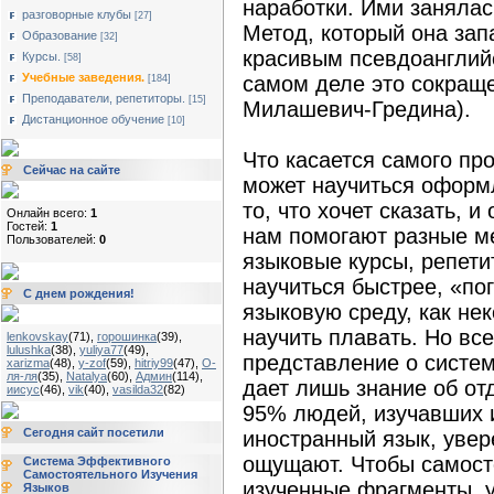
наработки. Ими занялас
разговорные клубы
[27]
Метод, который она зап
Образование
[32]
красивым псевдоанглий
Курсы.
[58]
Учебные заведения.
самом деле это сокращ
[184]
Преподаватели, репетиторы.
[15]
Милашевич-Гредина).
Дистанционное обучение
[10]
Что касается самого пр
Сейчас на сайте
может научиться оформ
то, что хочет сказать, 
Онлайн всего:
1
Гостей:
1
нам помогают разные м
Пользователей:
0
языковые курсы, репети
научиться быстрее, «по
С днем рождения!
языковую среду, как не
научить плавать. Но вс
lenkovskay
(71)
,
горошинка
(39)
,
lulushka
(38)
,
yuliya77
(49)
,
представление о систем
xarizma
(48)
,
y-zof
(59)
,
hitriy99
(47)
,
О-
ля-ля
(35)
,
Natalya
(60)
,
Админ
(114)
,
дает лишь знание об от
иисус
(46)
,
vik
(40)
,
vasilda32
(82)
95% людей, изучавших 
Сегодня сайт посетили
иностранный язык, увер
ощущают. Чтобы самост
Система Эффективного
Самостоятельного Изучения
изученные фрагменты, у
Языков