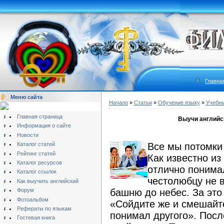
Главна
Меню сайта
Начало
»
Статьи
»
Обучение языку
»
Учебны
Главная страница
Выучи английск
Информация о сайте
Новости
Каталог статей
Все мы потомки
Рейтинг статей
Как известно из
Каталог ресурсов
отлично понимал
Каталог ссылок
честолюбцу не в
Как выучить английский
Форум
башню до небес. За это
Фотоальбом
«Сойдите же и смешайте
Рефераты по языкам
понимал другого». Посл
Гостевая книга