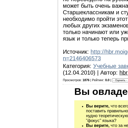
может быть очень важна
Старшеклассникам и ст
необходимо пройти этот
любых других экзаменов
только начинают или уж
язык и только теперь пр
Источник:
http://hbr.moi
n=2146406573
Категория:
Учебные зав
(12.04.2010) | Автор:
hbr
Просмотров:
1876
| Рейтинг:
0.0
|
Вы овладе
Вы верите,
что всег
поставить правильно
нудно теоретическую
"фокус" языка?
Вы верите,
что за н