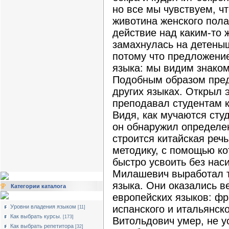
но все мы чувствуем, чт
животина женского пол
действие над каким-то 
замахнулась на детеныш
потому что предложение
языка: мы видим знако
Подобным образом пред
других языках. Открыл 
преподавал студентам к
Видя, как мучаются сту
он обнаружил определе
строится китайская реч
методику, с помощью к
быстро усвоить без нас
Милашевич выработал т
языка. Они оказались в
Категории каталога
европейских языков: фр
Уровни владения языком
испанского и итальянск
[11]
Как выбрать курсы.
[173]
Витольдович умер, не у
Как выбрать репетитора
[32]