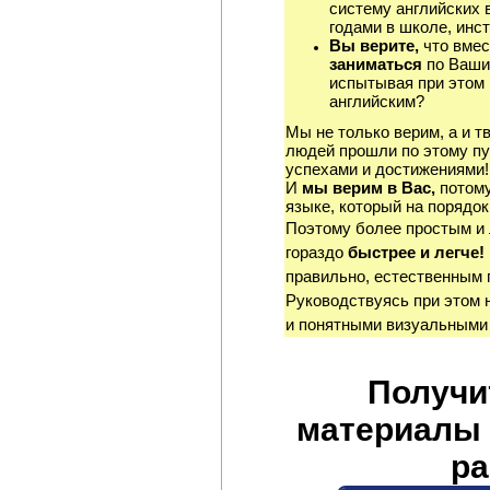
систему английских 
годами в школе, инст
Вы верите,
что вмес
заниматься
по Ваши
испытывая при этом 
английским?
Мы не только верим, а и т
людей прошли по этому пу
успехами и достижениями!
И
мы верим в Вас,
потому
языке, который на порядок
Поэтому более простым и
гораздо
быстрее и легче!
правильно, естественным 
Руководствуясь при этом 
и понятными визуальными
Получи
материалы 
ра