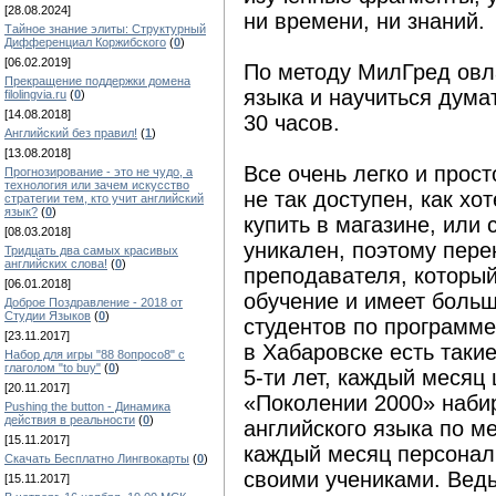
[28.08.2024]
ни времени, ни знаний.
Тайное знание элиты: Структурный
Дифференциал Коржибского
(
0
)
[06.02.2019]
По методу МилГред овл
Прекращение поддержки домена
языка и научиться дума
filolingvia.ru
(
0
)
[14.08.2018]
30 часов.
Английский без правил!
(
1
)
[13.08.2018]
Все очень легко и прост
Прогнозирование - это не чудо, а
технология или зачем искусство
не так доступен, как хо
стратегии тем, кто учит английский
язык?
(
0
)
купить в магазине, или 
[08.03.2018]
уникален, поэтому пере
Тридцать два самых красивых
английских слова!
(
0
)
преподавателя, которы
[06.01.2018]
обучение и имеет больш
Доброе Поздравление - 2018 от
Студии Языков
(
0
)
студентов по программе
[23.11.2017]
в Хабаровске есть таки
Набор для игры "88 8опросо8" с
глаголом "to buy"
(
0
)
5-ти лет, каждый месяц
[20.11.2017]
«Поколении 2000» набир
Pushing the button - Динамика
действия в реальности
(
0
)
английского языка по м
[15.11.2017]
каждый месяц персонал
Скачать Бесплатно Лингвокарты
(
0
)
своими учениками. Ведь
[15.11.2017]