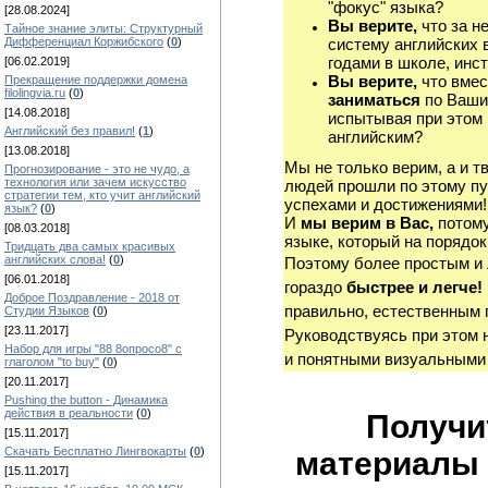
"фокус" языка?
[28.08.2024]
Вы верите,
что за н
Тайное знание элиты: Структурный
Дифференциал Коржибского
(
0
)
систему английских 
годами в школе, инст
[06.02.2019]
Вы верите,
что вмес
Прекращение поддержки домена
filolingvia.ru
(
0
)
заниматься
по Ваши
[14.08.2018]
испытывая при этом 
Английский без правил!
(
1
)
английским?
[13.08.2018]
Мы не только верим, а и т
Прогнозирование - это не чудо, а
технология или зачем искусство
людей прошли по этому пу
стратегии тем, кто учит английский
успехами и достижениями!
язык?
(
0
)
И
мы верим в Вас,
потому
[08.03.2018]
языке, который на порядок
Тридцать два самых красивых
английских слова!
(
0
)
Поэтому более простым и
[06.01.2018]
гораздо
быстрее и легче!
Доброе Поздравление - 2018 от
правильно, естественным 
Студии Языков
(
0
)
[23.11.2017]
Руководствуясь при этом 
Набор для игры "88 8опросо8" с
и понятными визуальными
глаголом "to buy"
(
0
)
[20.11.2017]
Pushing the button - Динамика
действия в реальности
(
0
)
Получи
[15.11.2017]
Скачать Бесплатно Лингвокарты
(
0
)
материалы 
[15.11.2017]