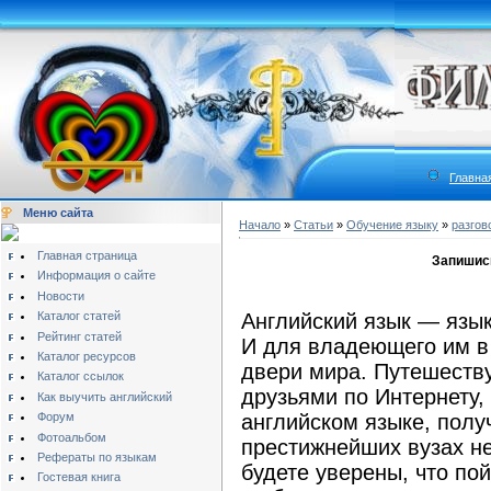
Главна
Меню сайта
Начало
»
Статьи
»
Обучение языку
»
разгов
Главная страница
Запишись
Информация о сайте
Новости
Каталог статей
Английский язык — язы
Рейтинг статей
И для владеющего им в
Каталог ресурсов
двери мира. Путешеств
Каталог ссылок
друзьями по Интернету,
Как выучить английский
Форум
английском языке, полу
Фотоальбом
престижнейших вузах не
Рефераты по языкам
будете уверены, что по
Гостевая книга