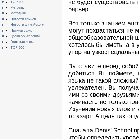
не будет существовать 
TOP 100
Методы.
барьер.
Методики.
Новости языков
Вот только знанием анг
Новости английского
могут похвастаться не м
Прямой эфир.
Доска объявлений
общеобразовательной ш
Гостевая книга
хотелось бы иметь, а в
TOP 100
упор на узкоспециальн
Вы ставите перед собой
добиться. Вы поймете, 
языка не такой сложный,
увлекателен. Вы получа
ими со своими друзьями
начинаете не только гов
Изучение новых слов и 
то азарт. А цель так ощ
Сначала Denis’ School п
чтобы определить урове