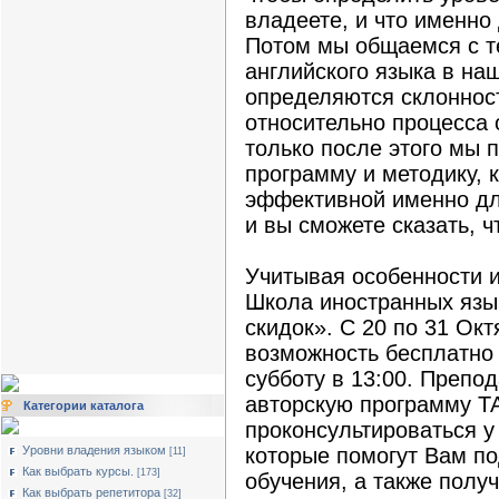
владеете, и что именно
Потом мы общаемся с те
английского языка в на
определяются склонност
относительно процесса 
только после этого мы
программу и методику, 
эффективной именно дл
и вы сможете сказать, ч
Учитывая особенности 
Школа иностранных язы
скидок». С 20 по 31 Окт
возможность бесплатно 
субботу в 13:00. Препо
авторскую программу T
Категории каталога
проконсультироваться у
Уровни владения языком
которые помогут Вам п
[11]
Как выбрать курсы.
[173]
обучения, а также получ
Как выбрать репетитора
[32]