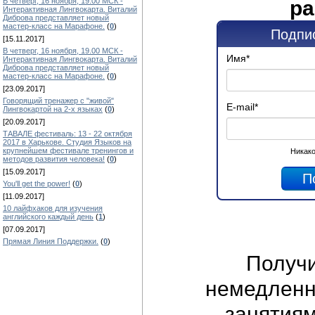
ра
В четверг, 16 ноября, 19.00 МСК -
Интерактивная Лингвокарта. Виталий
Диброва представляет новый
мастер-класс на Марафоне.
(
0
)
Подпис
[15.11.2017]
В четверг, 16 ноября, 19.00 МСК -
Имя
*
Интерактивная Лингвокарта. Виталий
Диброва представляет новый
мастер-класс на Марафоне.
(
0
)
[23.09.2017]
Говорящий тренажер с "живой"
E-mail
*
Лингвокартой на 2-х языках
(
0
)
[20.09.2017]
ТАВАЛЕ фестиваль: 13 - 22 октября
2017 в Харькове. Студия Языков на
крупнейшем фестивале тренингов и
Никако
методов развития человека!
(
0
)
[15.09.2017]
You'll get the power!
(
0
)
[11.09.2017]
10 лайфхаков для изучения
английского каждый день
(
1
)
[07.09.2017]
Прямая Линия Поддержки.
(
0
)
Получ
немедленно
занятиям