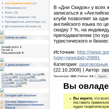
разговорные клубы
[27]
В «Дни Скидок» у всех
Образование
[32]
записаться в «Английск
Курсы.
[58]
Учебные заведения.
клубе позволяет за один
[184]
Преподаватели, репетиторы.
[15]
английского языка по це
Дистанционное обучение
[10]
скидку 7 %, на индивид
преподавателем (по кур
Сейчас на сайте
туристического и бизнес
Онлайн всего:
1
Гостей:
1
Источник:
http://news.go
Пользователей:
0
type=news&id=20891
Категория:
разговорные
С днем рождения!
(22.10.2009) | Автор:
new
Сейм
(38)
,
Olgakaya
(46)
,
настя
(48)
,
Просмотров:
1622
| Рейтинг:
0.0
|
Полиглот
(62)
,
armaydin
(56)
,
Kaya
(46)
,
gamnik
(70)
,
sakomura
(54)
,
Вы овладе
Paul08
(58)
,
неси
(23)
,
chernyakova
(42)
Сегодня сайт посетили
Вы верите,
что всег
Система Эффективного
поставить правильно
Самостоятельного Изучения
нудно теоретическую
Языков