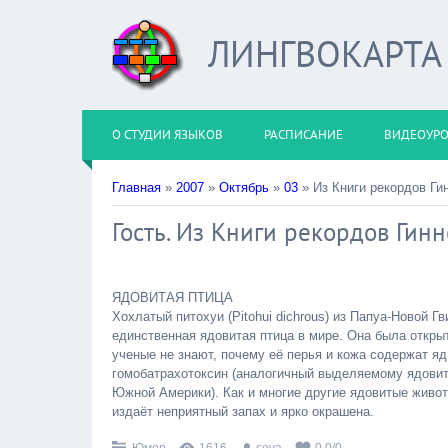
ЛИНГВОКАРТА
О СТУДИИ ЯЗЫКОВ
РАСПИСАНИЕ
ВИДЕОУР
Главная
»
2007
»
Октябрь
»
03
» Из Книги рекордов Гин
Гость. Из Книги рекордов Гинн
ЯДОВИТАЯ ПТИЦА
Хохлатый питохуи (Pitohui dichrous) из Папуа-Новой Гви
единственная ядовитая птица в мире. Она была открыта
ученые не знают, почему её перья и кожа содержат яд
гомобатрахотоксин (аналогичный выделяемому ядови
Южной Америки). Как и многие другие ядовитые живот
издаёт неприятный запах и ярко окрашена.