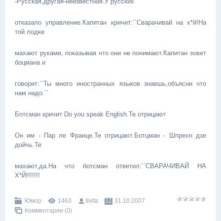
-Русская,другая-неизвестная.У русских
отказало управление.Капитан кричит:``Сварачивай на х*й!На
той лодке
махают руками, показывая что они не понимают.Капитан зовет
боцмана и
говорит:``Ты много иностранных языков знаешь,объясни что
нам надо.``
Ботсман кричит Do you speak English.Те отрицают
Он им - Пар ле Франце.Те отрицают.Ботцман - Шпрехн дзе
дойчь.Те
махают,да.На что ботсман ответил:``СВАРАЧИВАЙ НА
Х*Й!!!!!!!
Юмор
1463
tivita
31.10.2007
Комментарии (0)