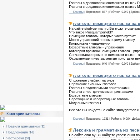
Глаголы в древневерхненемецком языке / Di
Глаголы в средневерхненемецком языке / Mi
__ Глаголы
| Переходов: 887 | Рейтинг: 0.0/0 | Добав
глаголы немецкого языка на са
На сайте studygerman.ru Вы можкте скачать
Что такое Plusquamperfekt?
Немецкие глаголы, которые часто путают
Много упражнений по немецкому глаголу
Конъюнктив - упражнения
Возвратные глаголы - упражнения
Категория времени немецкого глагола - уп
Согласование времен в немецком языке - т
Отделяемые и неотделяемые приставки нем
__ Глаголы
| Переходов: 940 | Рейтинг: 0.0/0 | Добав
глаголы немецкого языка на с
Спряжение слабых глаголов
Спряжение сильных глаголов
Глаголы с отделяемыми приставками
Глаголы с неотделяемыми приставками
Возвратные глаголы
Переходные и непереходные глаголы
Модальные глаголы
Всё это Вы найдёте на сайте studygerman.r
Категории каталога
__ Глаголы
| Переходов: 1231 | Рейтинг: 0.0/0 | Доба
Правила грамматики
[32]
Лексика и грамматика из песни
Предложения
[14]
На сайте enm.by Вы найдёте упражнения по 
Части речи
[38]