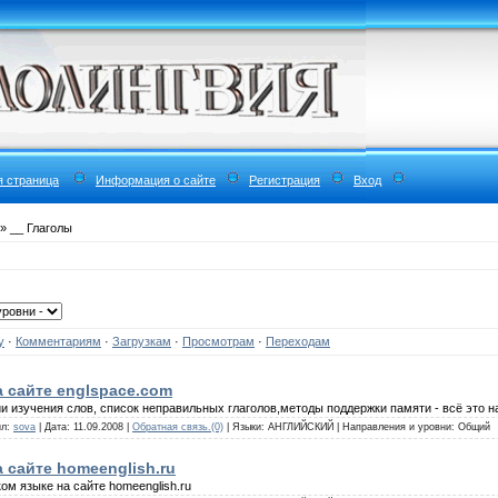
я страница
Информация о сайте
Регистрация
Вход
» __ Глаголы
у
·
Комментариям
·
Загрузкам
·
Просмотрам
·
Переходам
а сайте englspace.com
ии изучения слов, список неправильных глаголов,методы поддержки памяти - всё это н
ил:
sova
| Дата: 11.09.2008 |
Обратная связь.(0)
| Языки: АНГЛИЙСКИЙ | Направления и уровни: Общий
 сайте homeenglish.ru
ом языке на сайте homeenglish.ru