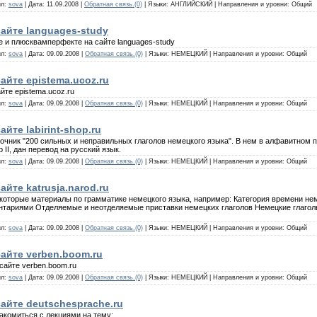
ил:
sova
| Дата: 11.09.2008 |
Обратная связь.(0)
| Языки: АНГЛИЙСКИЙ | Направления и уровни: Общий
сайте languages-study
е и плюсквамперфекте на сайте languages-study
ил:
sova
| Дата: 09.09.2008 |
Обратная связь.(0)
| Языки: НЕМЕЦКИЙ | Направления и уровни: Общий
айте epistema.ucoz.ru
йте epistema.ucoz.ru
ил:
sova
| Дата: 09.09.2008 |
Обратная связь.(0)
| Языки: НЕМЕЦКИЙ | Направления и уровни: Общий
йте labirint-shop.ru
равочник "200 сильных и неправильных глаголов немецкого языка". В нем в алфавитно
izip II, дан перевод на русский язык.
ил:
sova
| Дата: 09.09.2008 |
Обратная связь.(0)
| Языки: НЕМЕЦКИЙ | Направления и уровни: Общий
йте katrusja.narod.ru
 некоторые материалы по грамматике немецкого языка, например: Категория времени н
ентариями Отделяемые и неотделяемые приставки немецких глаголов Немецкие глагол
ил:
sova
| Дата: 09.09.2008 |
Обратная связь.(0)
| Языки: НЕМЕЦКИЙ | Направления и уровни: Общий
айте verben.boom.ru
сайте verben.boom.ru
ил:
sova
| Дата: 09.09.2008 |
Обратная связь.(0)
| Языки: НЕМЕЦКИЙ | Направления и уровни: Общий
айте deutschesprache.ru
акомиться с лекциями на тему: