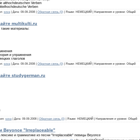
e althochdeutschen Verben
ttelhochdeutsche Verben
ил:
sova
| Дата: 09.09.2008 |
Обратная связь.(0)
| Языки: НЕМЕЦКИЙ | Направления и уровни: Общий
йте multikulti.ru
 такие материалы:
ражнения
еория и упражнения
ецких глаголов
ил:
sova
| Дата: 09.09.2008 |
Обратная связь.(0)
| Языки: НЕМЕЦКИЙ | Направления и уровни: Общий
айте studygerman.ru
u
вил:
sova
| Дата: 09.09.2008 |
Обратная связь.(0)
| Языки: НЕМЕЦКИЙ | Направления и уровни: Общий
 Beyonce "Irreplaceable"
лексике и грамматике из песни "Irreplaceable" певицы Beyonce