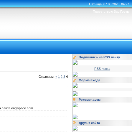
Пятница, 07.08.2026, 04:27
Приветствую Вас
Гость
Подпишись на RSS ленту
RSS лента
Страницы:
«
1
2
3
4
Форма входа
Рекомендуем
а сайте englspace.com
Друзья сайта