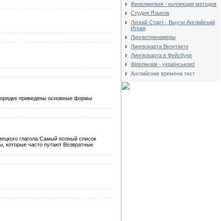
Филолингвия - коллекция методов
Студия Языков
Легкий Старт - Выучи Английский
Играя
Лингвотренажеры
Лингвокарта Вконтакте
Лингвокарта в Фейсбуке
Філолінгвія - українською!
Английские времена тест
м порядке приведены основные формы
емецкого глагола Самый полный список
ы, которые часто путают Возвратные