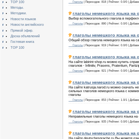
TOP 100
__ Глаголы
| Переходов: 818 | Рейтинг: 0.0/0 | Добав
Методы.
глаголы немецкого языка на 
Методики.
Выбор вспомогательного глагола в перфект
Новости языков
__ Глаголы
| Переходов: 890 | Рейтинг: 0.0/0 | Добав
Новости английского
Прямой эфир.
глаголы немецкого языка на с
Доска объявлений
Общий обзор глагола немецкого языка на са
Гостевая книга
__ Глаголы
| Переходов: 919 | Рейтинг: 0.0/0 | Добав
TOP 100
глаголы немецкого языка на са
На сайте labirint-shop.ru можно купить сп
глаголов - Infinitiv, Prasens, Prateritum, Part
__ Глаголы
| Переходов: 921 | Рейтинг: 0.0/0 | Добав
глаголы немецкого языка на са
На сайте katrusja.narod.ru можно скачать
сильных глаголов немецкого языка с комм
глаголы
__ Глаголы
| Переходов: 853 | Рейтинг: 1.0/1 | Добав
глаголы немецкого языка на с
Неправильные глаголы немецкого языка на 
__ Глаголы
| Переходов: 935 | Рейтинг: 0.0/0 | Добав
глаголы немецкого языка на с
На сайте deutschesprache.ru Вы можете озн