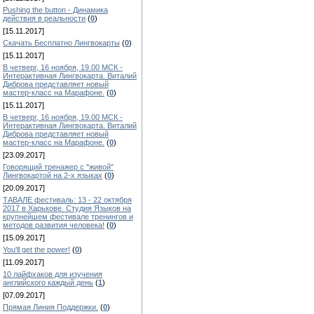
Pushing the button - Динамика
действия в реальности
(
0
)
[15.11.2017]
Скачать Бесплатно Лингвокарты
(
0
)
[15.11.2017]
В четверг, 16 ноября, 19.00 МСК -
Интерактивная Лингвокарта. Виталий
Диброва представляет новый
мастер-класс на Марафоне.
(
0
)
[15.11.2017]
В четверг, 16 ноября, 19.00 МСК -
Интерактивная Лингвокарта. Виталий
Диброва представляет новый
мастер-класс на Марафоне.
(
0
)
[23.09.2017]
Говорящий тренажер с "живой"
Лингвокартой на 2-х языках
(
0
)
[20.09.2017]
ТАВАЛЕ фестиваль: 13 - 22 октября
2017 в Харькове. Студия Языков на
крупнейшем фестивале тренингов и
методов развития человека!
(
0
)
[15.09.2017]
You'll get the power!
(
0
)
[11.09.2017]
10 лайфхаков для изучения
английского каждый день
(
1
)
[07.09.2017]
Прямая Линия Поддержки.
(
0
)