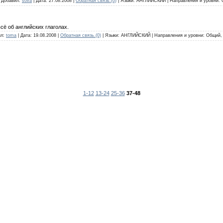
| Добавил:
sova
| Дата: 27.08.2008 |
Обратная связь.(0)
| Языки: АНГЛИЙСКИЙ | Направления и уровни:
сё об английских глаголах.
ил:
toma
| Дата: 19.08.2008 |
Обратная связь.(0)
| Языки: АНГЛИЙСКИЙ | Направления и уровни: Общий, 
1-12
13-24
25-36
37-48