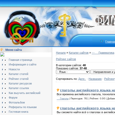
Главна
Меню сайта
Начало
»
Каталог сайтов
»
---__ Грамматика
Рейтинг сайтов
Главная страница
Информация о сайте
В категории сайтов:
48
Показано сайтов:
37-48
Новости
Каталог статей
Рейтинг статей
Сортировать по:
Дате
·
Названию
·
Рейтинг
Каталог ресурсов
Каталог ссылок
глаголы английского языка н
Как выучить английский
Все времена английского глагола, технолог
Форум
__ Глаголы
| Переходов: 761 | Рейтинг: 0.0/0 | Добав
Фотоальбом
Рефераты по языкам
глаголы английского языка на
Гостевая книга
Вы сможете найти всё о глаголах в английск