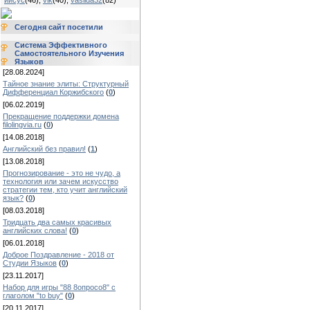
иисус
(46)
,
vik
(40)
,
vasilda32
(82)
Сегодня сайт посетили
Система Эффективного
Самостоятельного Изучения
Языков
[28.08.2024]
Тайное знание элиты: Структурный
Дифференциал Коржибского
(
0
)
[06.02.2019]
Прекращение поддержки домена
filolingvia.ru
(
0
)
[14.08.2018]
Английский без правил!
(
1
)
[13.08.2018]
Прогнозирование - это не чудо, а
технология или зачем искусство
стратегии тем, кто учит английский
язык?
(
0
)
[08.03.2018]
Тридцать два самых красивых
английских слова!
(
0
)
[06.01.2018]
Доброе Поздравление - 2018 от
Студии Языков
(
0
)
[23.11.2017]
Набор для игры "88 8опросо8" с
глаголом "to buy"
(
0
)
[20.11.2017]