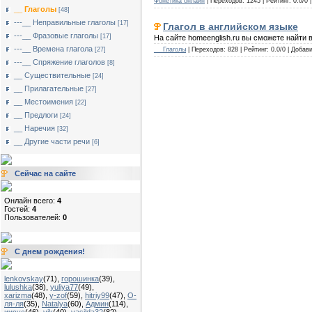
Фонетика онлайн
| Переходов: 1245 | Рейтинг: 0.0/0 
__ Глаголы
[48]
---__ Неправильные глаголы
[17]
Глагол в английском языке
---__ Фразовые глаголы
[17]
На сайте homeenglish.ru вы cможете найти в
---__ Времена глагола
[27]
__ Глаголы
| Переходов: 828 | Рейтинг: 0.0/0 | Добав
---__ Спряжение глаголов
[8]
__ Существительные
[24]
__ Прилагательные
[27]
__ Местоимения
[22]
__ Предлоги
[24]
__ Наречия
[32]
__ Другие части речи
[6]
Сейчас на сайте
Онлайн всего:
4
Гостей:
4
Пользователей:
0
С днем рождения!
lenkovskay
(71)
,
горошинка
(39)
,
lulushka
(38)
,
yuliya77
(49)
,
xarizma
(48)
,
y-zof
(59)
,
hitriy99
(47)
,
О-
ля-ля
(35)
,
Natalya
(60)
,
Админ
(114)
,