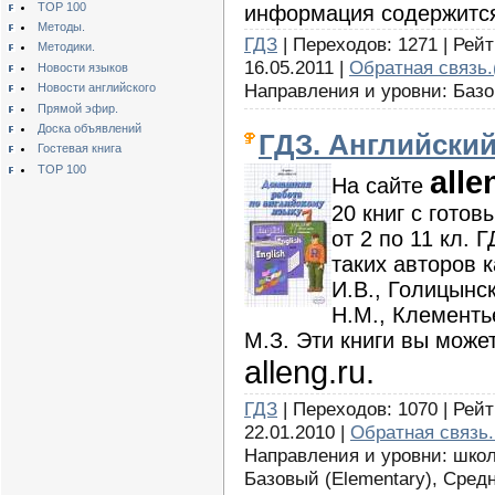
TOP 100
информация содержится 
Методы.
ГДЗ
| Переходов: 1271 | Рейт
Методики.
16.05.2011 |
Обратная связь.
Новости языков
Направления и уровни: Базо
Новости английского
Прямой эфир.
Доска объявлений
ГДЗ. Английский 
Гостевая книга
TOP 100
alle
На сайте
20 книг с гото
от 2 по 11 кл.
таких авторов 
И.В., Голицынс
Н.М., Клементь
М.З. Эти книги вы може
alleng.ru.
ГДЗ
| Переходов: 1070 | Рейт
22.01.2010 |
Обратная связь.
Направления и уровни: школ
Базовый (Elementary), Средни