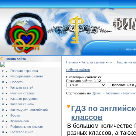
Главна
Меню сайта
Начало
»
Каталог сайтов
»
---__ Тексты на я
Рейтинг сайтов
Главная страница
Информация о сайте
В категории сайтов:
22
Показано сайтов:
1-12
Новости
Каталог статей
Рейтинг статей
Сортировать по:
Дате
·
Названию
·
Рейтинг
Каталог ресурсов
Каталог ссылок
ГДЗ по английс
Как выучить английский
классов
Форум
Фотоальбом
В большом количестве 
Рефераты по языкам
разных классов, а такж
Гостевая книга