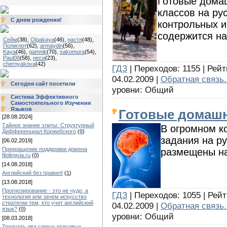
Готовые домаш
классов на ру
С днем рождения!
контрольных и
содержится на
Сейм
(38)
,
Olgakaya
(46)
,
настя
(48)
,
Полиглот
(62)
,
armaydin
(56)
,
Kaya
(46)
,
gamnik
(70)
,
sakomura
(54)
,
Paul08
(58)
,
неси
(23)
,
chernyakova
(42)
ГДЗ
| Переходов: 1155 | Рейт
04.02.2009 |
Обратная связь.
Сегодня сайт посетили
уровни: Общий
Система Эффективного
Самостоятельного Изучения
Языков
Готовые домашн
[28.08.2024]
Тайное знание элиты: Структурный
В огромном к
Дифференциал Коржибского
(
0
)
задания на р
[06.02.2019]
Прекращение поддержки домена
размещены на
filolingvia.ru
(
0
)
[14.08.2018]
Английский без правил!
(
1
)
[13.08.2018]
Прогнозирование - это не чудо, а
ГДЗ
| Переходов: 1055 | Рейт
технология или зачем искусство
стратегии тем, кто учит английский
04.02.2009 |
Обратная связь.
язык?
(
0
)
уровни: Общий
[08.03.2018]
Тридцать два самых красивых