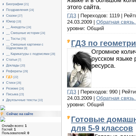
языке и в большом коли
Биографии
[21]
этого сайта.
Поздравления
[24]
ГДЗ
| Переходов: 1119 | Рейт
Сказки
[27]
24.03.2009 |
Обратная связь.
Юмор
[19]
__ Анекдоты
уровни: Общий
[24]
__ Смешные истории
[24]
__ Тосты
[76]
ГДЗ по геометр
__ Смешные картинки с
подписями
[8]
Огромное колич
__ Карикатуры с подписями
[28]
русском языке 
Статьи
[7]
ресурса.
Доклады
[20]
Рефераты
[29]
ГДЗ
[22]
Стихи
[26]
Резюме
[24]
ГДЗ
| Переходов: 990 | Рейти
Письма
[23]
24.03.2009 |
Обратная связь.
Двуязычные тексты
[10]
уровни: Общий
Сейчас на сайте
Готовые домашн
Онлайн всего:
1
для 5-9 классов
Гостей:
1
Пользователей:
0