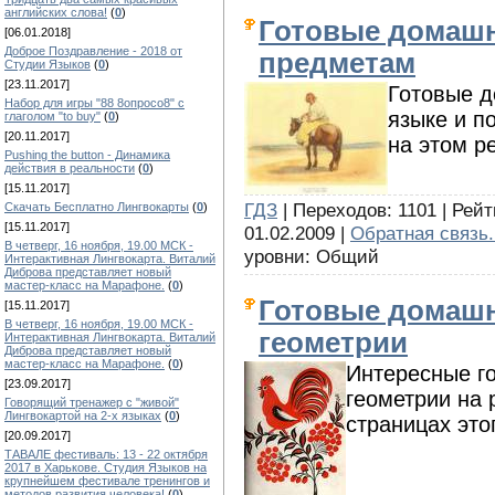
английских слова!
(
0
)
Готовые домаш
[06.01.2018]
Доброе Поздравление - 2018 от
предметам
Студии Языков
(
0
)
[23.11.2017]
Готовые д
Набор для игры "88 8опросо8" с
языке и 
глаголом "to buy"
(
0
)
[20.11.2017]
на этом р
Pushing the button - Динамика
действия в реальности
(
0
)
[15.11.2017]
ГДЗ
| Переходов: 1101 | Рейт
Скачать Бесплатно Лингвокарты
(
0
)
[15.11.2017]
01.02.2009 |
Обратная связь.
В четверг, 16 ноября, 19.00 МСК -
уровни: Общий
Интерактивная Лингвокарта. Виталий
Диброва представляет новый
мастер-класс на Марафоне.
(
0
)
Готовые домашн
[15.11.2017]
В четверг, 16 ноября, 19.00 МСК -
геометрии
Интерактивная Лингвокарта. Виталий
Диброва представляет новый
мастер-класс на Марафоне.
(
0
)
Интересные г
[23.09.2017]
геометрии на
Говорящий тренажер с "живой"
Лингвокартой на 2-х языках
(
0
)
страницах это
[20.09.2017]
ТАВАЛЕ фестиваль: 13 - 22 октября
2017 в Харькове. Студия Языков на
крупнейшем фестивале тренингов и
методов развития человека!
(
0
)