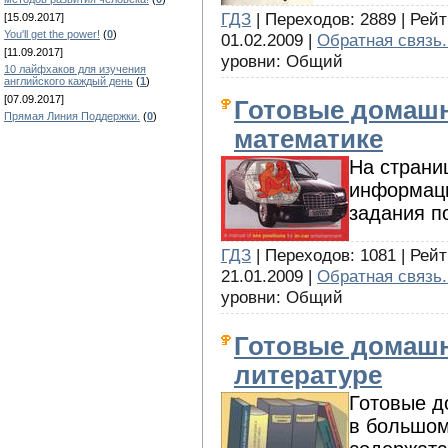
ГДЗ
| Переходов: 2889 | Рейт
[15.09.2017]
You'll get the power!
(
0
)
01.02.2009 |
Обратная связь.
[11.09.2017]
уровни: Общий
10 лайфхаков для изучения
английского каждый день
(
1
)
[07.09.2017]
Готовые домашн
Прямая Линия Поддержки.
(
0
)
математике
На страни
информаци
задания п
ГДЗ
| Переходов: 1081 | Рейт
21.01.2009 |
Обратная связь.
уровни: Общий
Готовые домашн
литературе
Готовые д
в большом