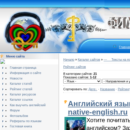
Главна
Меню сайта
Начало
»
Каталог сайтов
»
---__ Тексты на я
Рейтинг сайтов
Главная страница
Информация о сайте
В категории сайтов:
21
Показано сайтов:
1-12
Новости
Каталог статей
Рейтинг статей
Сортировать по:
Дате
·
Названию
·
Рейтинг
Каталог ресурсов
Каталог ссылок
Английский язык
Как выучить английский
native-english.ru
Форум
Фотоальбом
Хотите почитать
Рефераты по языкам
Гостевая книга
английском? За