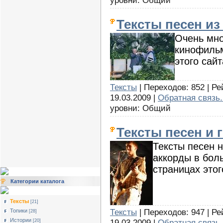
уровни: Общий
Тексты песен и
Очень мно
кинофиль
этого сайт
Тексты
| Переходов: 852 | Ре
19.03.2009 |
Обратная связь.
уровни: Общий
Тексты песен и 
Тексты песен н
аккорды в бол
страницах этог
Категории каталога
Тексты
[21]
Тексты
| Переходов: 947 | Ре
Топики
[28]
Истории
19.03.2009 |
Обратная связь.
[20]