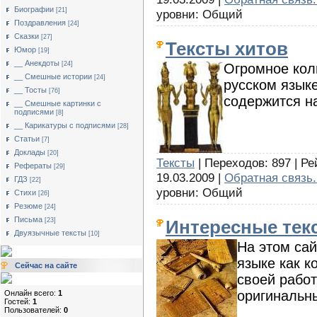
Биографии
[21]
уровни: Общий
Поздравления
[24]
Сказки
[27]
Тексты хитов
Юмор
[19]
__ Анекдоты
[24]
Огромное коли
__ Смешные истории
[24]
русском язык
__ Тосты
[76]
содержится на
__ Смешные картинки с
подписями
[8]
__ Карикатуры с подписями
[28]
Статьи
[7]
Доклады
[20]
Тексты
| Переходов: 897 | Ре
Рефераты
[29]
19.03.2009 |
Обратная связь.
ГДЗ
[22]
уровни: Общий
Стихи
[26]
Резюме
[24]
Письма
[23]
Интересные тек
Двуязычные тексты
[10]
На этом сай
языке как к
Сейчас на сайте
своей работ
оригинальны
Онлайн всего:
1
Гостей:
1
Пользователей:
0