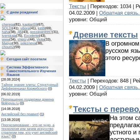
Тексты
| Переходов: 1034 | Р
04.02.2009 |
Обратная связь.
С днем рождения!
уровни: Общий
cherega
(81)
,
kapitan59
(67)
,
SOLDI
(41)
,
vibore
(41)
,
keti9
(69)
,
haha
(38)
,
ДБ
(43)
,
gossipgirl4997
(31)
,
Древние тексты
tverskaja
(75)
,
Excelente
(43)
,
www
(34)
,
shiptzy
(44)
,
Violia
(33)
,
В огромном
Мируи
(30)
,
selezneva
(38)
,
choum2
(59)
русском яз
этого ресур
Сегодня сайт посетили
Система Эффективного
Самостоятельного Изучения
Языков
[28.08.2024]
Тексты
| Переходов: 848 | Ре
Тайное знание элиты: Структурный
04.02.2009 |
Обратная связь.
Дифференциал Коржибского
(
0
)
уровни: Общий
[06.02.2019]
Прекращение поддержки домена
filolingvia.ru
(
0
)
Тексты с перев
[14.08.2018]
Английский без правил!
(
1
)
На этом с
[13.08.2018]
предлагаю
Прогнозирование - это не чудо, а
технология или зачем искусство
устного и
стратегии тем, кто учит английский
язык?
(
0
)
доступны