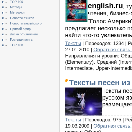
TOP 100
english.ru
, т
Методы.
чтения, бизнес-
Методики.
Новости языков
"Голос Америки
Новости английского
предлагает несколько п
Прямой эфир.
найти что-то увлекатель
Доска объявлений
Гостевая книга
Тексты
| Переходов: 1234 | Р
TOP 100
27.01.2010 |
Обратная связь.
Направления и уровни: Общи
(Elementary), Средний (Inte
Intermediate, Upper-Intermedi
Тексты песен и
Тексты пе
русском я
размещаетс
Тексты
| Переходов: 975 | Ре
19.03.2009 |
Обратная связь.