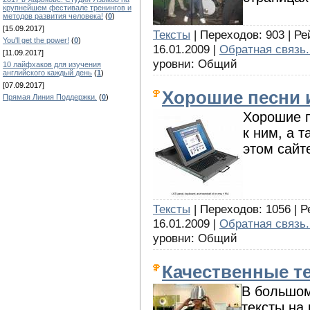
крупнейшем фестивале тренингов и
методов развития человека!
(
0
)
[15.09.2017]
Тексты
| Переходов: 903 | Ре
You'll get the power!
(
0
)
16.01.2009 |
Обратная связь.
[11.09.2017]
уровни: Общий
10 лайфхаков для изучения
английского каждый день
(
1
)
[07.09.2017]
Хорошие песни и
Прямая Линия Поддержки.
(
0
)
Хорошие п
к ним, а 
этом сайт
Тексты
| Переходов: 1056 | Р
16.01.2009 |
Обратная связь.
уровни: Общий
Качественные т
В большом
тексты на