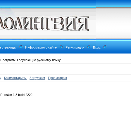
я страница
Информация о сайте
Регистрация
Вход
 Программы обучающие русскому языку
у
·
Комментариям
·
Загрузкам
·
Просмотрам
Russian 1.3 build 2222