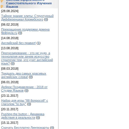
Самостоятельного Изучения
Языков
[28.08.2024]
Тайное знание элиты: Структурный
Дифференциал Коржибского
(
0
)
[06.02.2019]
Прекращение поддержки домена
filolingvia.ru
(
0
)
[14.08.2018]
Английский без правил!
(
1
)
[13.08.2018]
Прогнозирование - это не чудо, а
технология или зачем искусство
стратегии тем, кто учит английский
язык?
(
0
)
[08.03.2018]
Тридцать два самых красивых
английских слова!
(
0
)
[06.01.2018]
Доброе Поздравление - 2018 от
Студии Языков
(
0
)
[23.11.2017]
Набор для игры "88 8опросо8" с
глаголом "to buy"
(
0
)
[20.11.2017]
Pushing the button - Динамика
действия в реальности
(
0
)
[15.11.2017]
Скачать Бесплатно Лингвокарты
(
0
)