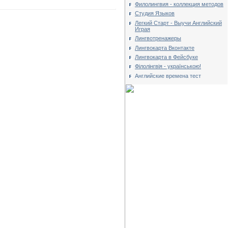
Филолингвия - коллекция методов
Студия Языков
Легкий Старт - Выучи Английский
Играя
Лингвотренажеры
Лингвокарта Вконтакте
Лингвокарта в Фейсбуке
Філолінгвія - українською!
Английские времена тест