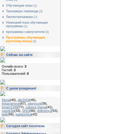
[4]
Обучающие игры
[1]
Тренажеры перевода
[2]
Лингвотренажеры
[7]
Немецкий язык обучающие
программы
[1]
программы-самоучители
[3]
Программы обучающие
русскому языку
[1]
Сейчас на сайте
Онлайн всего:
3
Гостей:
3
Пользователей:
0
С днем рождения!
Elena
(40)
,
alis2004
(45)
,
imparatrisse
(67)
,
zippysun
(39)
,
innast1949
(77)
,
zabava-mama
(41)
,
vasek9a
(33)
,
SNG
(66)
,
dolinskiy2
(53)
,
tatik
(56)
,
kapitoshka
(42)
Сегодня сайт посетили
Система Эффективного