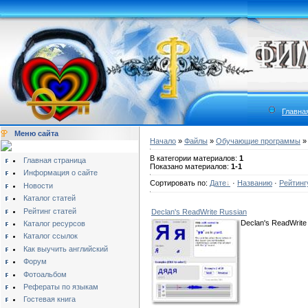
Главна
Меню сайта
Начало
»
Файлы
»
Обучающие программы
»
В категории материалов:
1
Главная страница
Показано материалов:
1-1
Информация о сайте
Сортировать по:
Дате
·
Названию
·
Рейтинг
Новости
Каталог статей
Рейтинг статей
Declan's ReadWrite Russian
Declan's ReadWrite 
Каталог ресурсов
Каталог ссылок
Как выучить английский
Форум
Фотоальбом
Рефераты по языкам
Гостевая книга