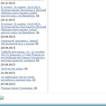
[15.11.2017]
В четверг, 16 ноября, 19.00 МСК -
Интерактивная Лингвокарта. Виталий
Диброва представляет новый
мастер-класс на Марафоне.
(
0
)
[15.11.2017]
В четверг, 16 ноября, 19.00 МСК -
Интерактивная Лингвокарта. Виталий
Диброва представляет новый
мастер-класс на Марафоне.
(
0
)
[23.09.2017]
Говорящий тренажер с "живой"
Лингвокартой на 2-х языках
(
0
)
[20.09.2017]
ТАВАЛЕ фестиваль: 13 - 22 октября
2017 в Харькове. Студия Языков на
крупнейшем фестивале тренингов и
методов развития человека!
(
0
)
[15.09.2017]
You'll get the power!
(
0
)
[11.09.2017]
10 лайфхаков для изучения
английского каждый день
(
1
)
[07.09.2017]
Прямая Линия Поддержки.
(
0
)