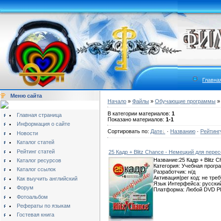
Главна
Меню сайта
Начало
»
Файлы
»
Обучающие программы
»
В категории материалов:
1
Главная страница
Показано материалов:
1-1
Информация о сайте
Сортировать по:
Дате
·
Названию
·
Рейтинг
Новости
Каталог статей
Рейтинг статей
25 Кадр + Blitz Chance - Немецкий для пере
Название:25 Кадр + Blitz 
Каталог ресурсов
Категория: Учебная прогр
Каталог ссылок
Разработчик: н/д
Активация|рег код: не тре
Как выучить английский
Язык Интерфейса: русски
Форум
Платформа: Любой DVD Pl
Фотоальбом
Рефераты по языкам
Гостевая книга