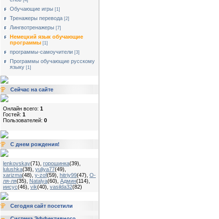
[4]
Обучающие игры
[1]
Тренажеры перевода
[2]
Лингвотренажеры
[7]
Немецкий язык обучающие
программы
[1]
программы-самоучители
[3]
Программы обучающие русскому
языку
[1]
Сейчас на сайте
Онлайн всего:
1
Гостей:
1
Пользователей:
0
С днем рождения!
lenkovskay
(71)
,
горошинка
(39)
,
lulushka
(38)
,
yuliya77
(49)
,
xarizma
(48)
,
y-zof
(59)
,
hitriy99
(47)
,
О-
ля-ля
(35)
,
Natalya
(60)
,
Админ
(114)
,
иисус
(46)
,
vik
(40)
,
vasilda32
(82)
Сегодня сайт посетили
Система Эффективного