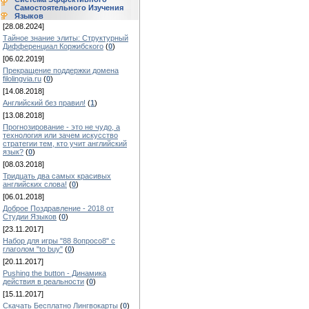
Самостоятельного Изучения
Языков
[28.08.2024]
Тайное знание элиты: Структурный
Дифференциал Коржибского
(
0
)
[06.02.2019]
Прекращение поддержки домена
filolingvia.ru
(
0
)
[14.08.2018]
Английский без правил!
(
1
)
[13.08.2018]
Прогнозирование - это не чудо, а
технология или зачем искусство
стратегии тем, кто учит английский
язык?
(
0
)
[08.03.2018]
Тридцать два самых красивых
английских слова!
(
0
)
[06.01.2018]
Доброе Поздравление - 2018 от
Студии Языков
(
0
)
[23.11.2017]
Набор для игры "88 8опросо8" с
глаголом "to buy"
(
0
)
[20.11.2017]
Pushing the button - Динамика
действия в реальности
(
0
)
[15.11.2017]
Скачать Бесплатно Лингвокарты
(
0
)