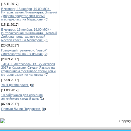
[15.11.2017]
В четверг, 16 ноября, 19.00 МСК -
Интерактивная Лингвокарта. Виталий
Диброва представляет новый
мастер-класс на Марафоне.
(
0
)
[15.11.2017]
В четверг, 16 ноября, 19.00 МСК -
Интерактивная Лингвокарта. Виталий
Диброва представляет новый
мастер-класс на Марафоне.
(
0
)
[23.09.2017]
Говорящий тренажер с "живой"
Лингвокартой на 2-х языках
(
0
)
[20.09.2017]
ТАВАЛЕ фестиваль: 13 - 22 октября
2017 в Харькове. Студия Языков на
крупнейшем фестивале тренингов и
методов развития человека!
(
0
)
[15.09.2017]
You'll get the power!
(
0
)
[11.09.2017]
10 лайфхаков для изучения
английского каждый день
(
1
)
[07.09.2017]
Прямая Линия Поддержки.
(
0
)
Copyrigh