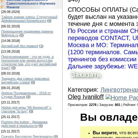
Самостоятельного Изучения
Языков
СПОСОБЫ ОПЛАТЫ (Сам
[28.08.2024]
будет выслан на указан
Тайное знание элиты: Структурный
Дифференциал Коржибского
(
0
)
течение дня с момента з
[06.02.2019]
По России и странам С
Прекращение поддержки домена
filolingvia.ru
(
0
)
переводов CONTACT, 
[14.08.2018]
Москва и МО: Терминал
Английский без правил!
(
1
)
(1200 терминалов. Сам
[13.08.2018]
Прогнозирование - это не чудо, а
тренингов без комиссии
технология или зачем искусство
стратегии тем, кто учит английский
Дальнее зарубежье: W
язык?
(
0
)
[08.03.2018]
Тридцать два самых красивых
английских слова!
(
0
)
[06.01.2018]
Категория:
Лингвотрена
Доброе Поздравление - 2018 от
Oleg Ivaniloff
Студии Языков
(
0
)
[23.11.2017]
Просмотров:
2278
| Загрузок:
801
| Рейтинг:
Набор для игры "88 8опросо8" с
глаголом "to buy"
(
0
)
Вы овладе
[20.11.2017]
Pushing the button - Динамика
действия в реальности
(
0
)
[15.11.2017]
Вы верите,
что всег
Скачать Бесплатно Лингвокарты
(
0
)
поставить правильно