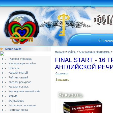
Главна
Меню сайта
Начало
»
Файлы
»
Обучающие программы
FINAL START - 16
Главная страница
Информация о сайте
АНГЛИЙСКОЙ РЕЧИ 
Новости
Каталог статей
Скриншот
Рейтинг статей
Заказать
Каталог ресурсов
Каталог ссылок
Как выучить английский
Форум
Фотоальбом
Рефераты по языкам
Гостевая книга