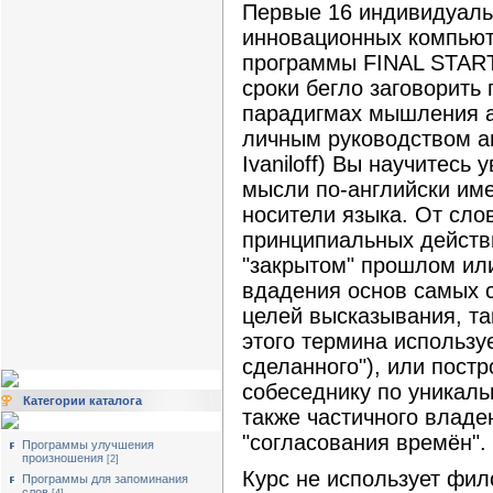
Первые 16 индивидуальн
инновационных компьют
программы FINAL START
сроки бегло заговорить 
парадигмах мышления а
личным руководством а
Ivaniloff) Вы научитесь
мысли по-английски име
носители языка. От слов
принципиальных действ
"закрытом" прошлом или
вдадения основ самых 
целей высказывания, так
этого термина использу
сделанного"), или пост
собеседнику по уникаль
Категории каталога
также частичного владе
"согласования времён".
Программы улучшения
произношения
[2]
Курс не использует фи
Программы для запоминания
слов