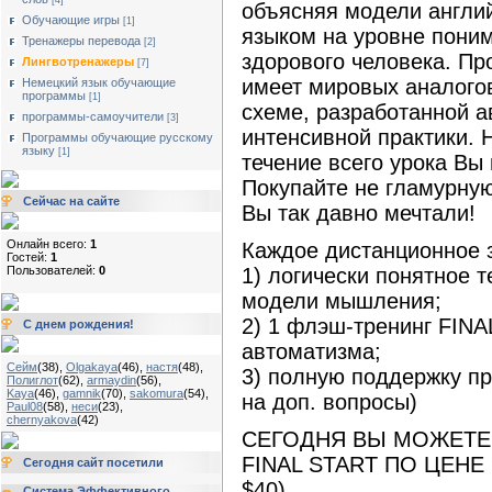
[4]
объясняя модели англи
Обучающие игры
[1]
языком на уровне пони
Тренажеры перевода
[2]
здорового человека. Пр
Лингвотренажеры
[7]
имеет мировых аналогов
Немецкий язык обучающие
программы
[1]
схеме, разработанной а
программы-самоучители
[3]
интенсивной практики. 
Программы обучающие русскому
языку
[1]
течение всего урока Вы 
Покупайте не гламурную 
Сейчас на сайте
Вы так давно мечтали!
Онлайн всего:
1
Каждое дистанционное з
Гостей:
1
1) логически понятное 
Пользователей:
0
модели мышления;
2) 1 флэш-тренинг FINA
С днем рождения!
автоматизма;
Сейм
(38)
,
Olgakaya
(46)
,
настя
(48)
,
3) полную поддержку пр
Полиглот
(62)
,
armaydin
(56)
,
Kaya
(46)
,
gamnik
(70)
,
sakomura
(54)
,
на доп. вопросы)
Paul08
(58)
,
неси
(23)
,
chernyakova
(42)
СЕГОДНЯ ВЫ МОЖЕТЕ 
FINAL START ПО ЦЕНЕ 
Сегодня сайт посетили
$40)
Система Эффективного