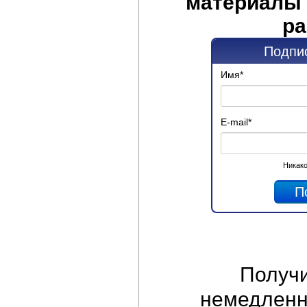
материалы 
ра
Подпис
Имя
*
E-mail
*
Никако
Получ
немедленно