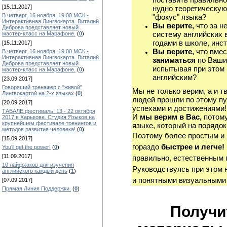
[15.11.2017]
нудно теоретическую
В четверг, 16 ноября, 19.00 МСК -
"фокус" языка?
Интерактивная Лингвокарта. Виталий
Вы верите,
что за н
Диброва представляет новый
систему английских 
мастер-класс на Марафоне.
(
0
)
годами в школе, инст
[15.11.2017]
Вы верите,
что вмес
В четверг, 16 ноября, 19.00 МСК -
Интерактивная Лингвокарта. Виталий
заниматься
по Ваши
Диброва представляет новый
испытывая при этом 
мастер-класс на Марафоне.
(
0
)
английским?
[23.09.2017]
Говорящий тренажер с "живой"
Мы не только верим, а и т
Лингвокартой на 2-х языках
(
0
)
людей прошли по этому пу
[20.09.2017]
успехами и достижениями!
ТАВАЛЕ фестиваль: 13 - 22 октября
И
мы верим в Вас,
потому
2017 в Харькове. Студия Языков на
крупнейшем фестивале тренингов и
языке, который на порядок
методов развития человека!
(
0
)
Поэтому более простым и
[15.09.2017]
гораздо
быстрее и легче!
You'll get the power!
(
0
)
[11.09.2017]
правильно, естественным 
10 лайфхаков для изучения
Руководствуясь при этом 
английского каждый день
(
1
)
и понятными визуальными
[07.09.2017]
Прямая Линия Поддержки.
(
0
)
Получи