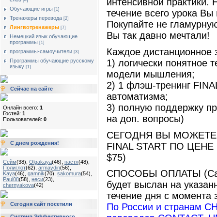
интенсивной практики. 
[4]
Обучающие игры
[1]
течение всего урока Вы 
Тренажеры перевода
[2]
Покупайте не гламурную 
Лингвотренажеры
[7]
Вы так давно мечтали!
Немецкий язык обучающие
программы
[1]
Каждое дистанционное з
программы-самоучители
[3]
1) логически понятное 
Программы обучающие русскому
языку
[1]
модели мышления;
2) 1 флэш-тренинг FINA
Сейчас на сайте
автоматизма;
3) полную поддержку пр
Онлайн всего:
1
Гостей:
1
на доп. вопросы)
Пользователей:
0
СЕГОДНЯ ВЫ МОЖЕТЕ 
С днем рождения!
FINAL START ПО ЦЕНЕ 
$75)
Сейм
(38)
,
Olgakaya
(46)
,
настя
(48)
,
Полиглот
(62)
,
armaydin
(56)
,
СПОСОБЫ ОПЛАТЫ (Сам
Kaya
(46)
,
gamnik
(70)
,
sakomura
(54)
,
Paul08
(58)
,
неси
(23)
,
будет выслан на указан
chernyakova
(42)
течение дня с момента з
Сегодня сайт посетили
По России и странам С
Система Эффективного