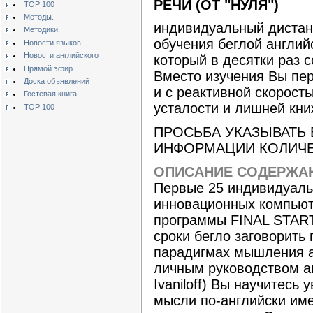
РЕЧИ (ОТ "НУЛЯ")
TOP 100
Методы.
индивидуальный дистан
Методики.
обучения беглой английс
Новости языков
Новости английского
который в десятки раз 
Прямой эфир.
Вместо изучения Вы пер
Доска объявлений
и с реактивной скорост
Гостевая книга
усталости и лишней кни
TOP 100
ПРОСЬБА УКАЗЫВАТЬ
ИНФОРМАЦИИ КОЛИЧЕС
ОПИСАНИЕ СОДЕРЖАН
Первые 25 индивидуальн
инновационных компьют
программы FINAL START
сроки бегло заговорить 
парадигмах мышления а
личным руководством а
Ivaniloff) Вы научитесь
мысли по-английски име