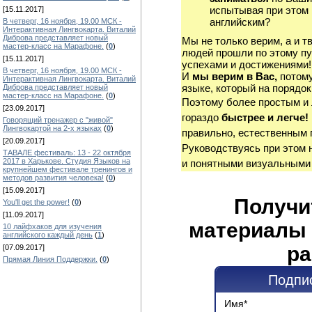
испытывая при этом 
[15.11.2017]
английским?
В четверг, 16 ноября, 19.00 МСК -
Интерактивная Лингвокарта. Виталий
Диброва представляет новый
Мы не только верим, а и т
мастер-класс на Марафоне.
(
0
)
людей прошли по этому пу
[15.11.2017]
успехами и достижениями!
В четверг, 16 ноября, 19.00 МСК -
И
мы верим в Вас,
потому
Интерактивная Лингвокарта. Виталий
языке, который на порядок
Диброва представляет новый
мастер-класс на Марафоне.
(
0
)
Поэтому более простым и
[23.09.2017]
гораздо
быстрее и легче!
Говорящий тренажер с "живой"
Лингвокартой на 2-х языках
(
0
)
правильно, естественным 
[20.09.2017]
Руководствуясь при этом 
ТАВАЛЕ фестиваль: 13 - 22 октября
2017 в Харькове. Студия Языков на
и понятными визуальными
крупнейшем фестивале тренингов и
методов развития человека!
(
0
)
[15.09.2017]
Получи
You'll get the power!
(
0
)
[11.09.2017]
материалы 
10 лайфхаков для изучения
английского каждый день
(
1
)
ра
[07.09.2017]
Прямая Линия Поддержки.
(
0
)
Подпис
Имя
*