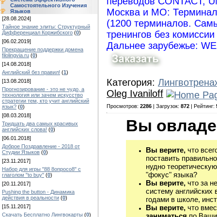
переводов CONTACT, 
Самостоятельного Изучения
Москва и МО: Терминал
Языков
[28.08.2024]
(1200 терминалов. Сам
Тайное знание элиты: Структурный
тренингов без комиссии
Дифференциал Коржибского
(
0
)
[06.02.2019]
Дальнее зарубежье: W
Прекращение поддержки домена
filolingvia.ru
(
0
)
[14.08.2018]
Английский без правил!
(
1
)
Категория:
Лингвотрена
[13.08.2018]
Прогнозирование - это не чудо, а
Oleg Ivaniloff
технология или зачем искусство
стратегии тем, кто учит английский
Просмотров:
2286
| Загрузок:
872
| Рейтинг:
язык?
(
0
)
[08.03.2018]
Вы овладе
Тридцать два самых красивых
английских слова!
(
0
)
[06.01.2018]
Доброе Поздравление - 2018 от
Вы верите,
что всег
Студии Языков
(
0
)
поставить правильно
[23.11.2017]
нудно теоретическую
Набор для игры "88 8опросо8" с
"фокус" языка?
глаголом "to buy"
(
0
)
Вы верите,
что за н
[20.11.2017]
систему английских 
Pushing the button - Динамика
действия в реальности
(
0
)
годами в школе, инст
Вы верите,
что вмес
[15.11.2017]
заниматься
по Ваши
Скачать Бесплатно Лингвокарты
(
0
)