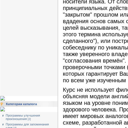
носители языка. От слов
принципиальных действ
"закрытом" прошлом или
вдадения основ самых 
целей высказывания, так
этого термина использу
сделанного"), или пост
собеседнику по уникаль
также уверенного владе
"согласования времён".
проверочными точками (
которых гарантирует Ва
по всем уже изученным
Курс не использует фи
объясняя модели англи
языком на уровне пони
Категории каталога
здорового человека. Пр
имеет мировых аналогов
Программы улучшения
произношения
[2]
схеме, разработанной а
Программы для запоминания
слов