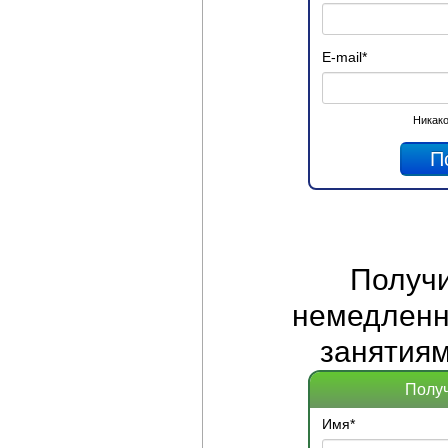
E-mail
*
Никако
Получ
немедленно
занятиям
Получ
Имя
*