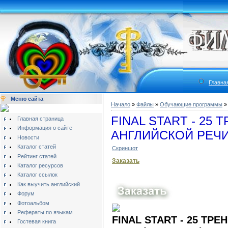
Главна
Меню сайта
Начало
»
Файлы
»
Обучающие программы
FINAL START - 25
Главная страница
Информация о сайте
АНГЛИЙСКОЙ РЕЧИ 
Новости
Каталог статей
Скриншот
Рейтинг статей
Заказать
Каталог ресурсов
Каталог ссылок
Как выучить английский
Форум
Фотоальбом
Рефераты по языкам
FINAL START - 25 ТР
Гостевая книга