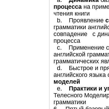
процесса
на приме
чтения книги
b. Проявление
с
грамматики английс
совпадение с дина
процесса
с. Применение ск
английской грамма
грамматических яв
d. Быстрое и пря
английского языка
моделей
e.
Практики и 
Телесного Моделир
грамматики
6. Пятый базовый 