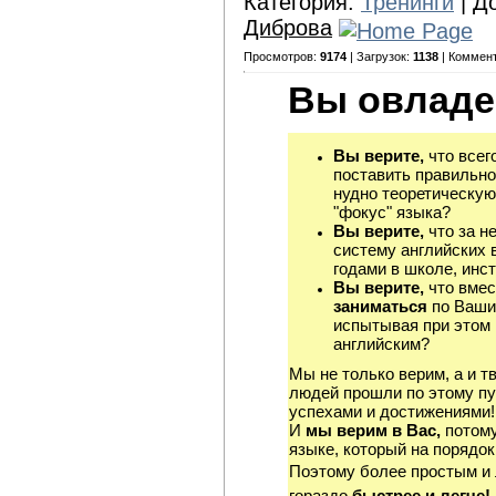
Категория:
Тренинги
| Д
Диброва
Просмотров:
9174
| Загрузок:
1138
| Коммен
Вы овладе
Вы верите,
что всег
поставить правильно
нудно теоретическую
"фокус" языка?
Вы верите,
что за н
систему английских 
годами в школе, инст
Вы верите,
что вмес
заниматься
по Ваши
испытывая при этом 
английским?
Мы не только верим, а и т
людей прошли по этому пу
успехами и достижениями!
И
мы верим в Вас,
потому
языке, который на порядок
Поэтому более простым и
гораздо
быстрее и легче!