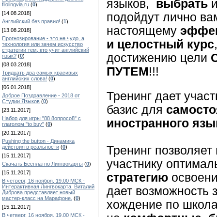
языков,
выбрать
и
filolingvia.ru
(
0
)
[14.08.2018]
подойдут лично ва
Английский без правил!
(
1
)
настоящему
эффек
[13.08.2018]
Прогнозирование - это не чудо, а
и целостный курс
технология или зачем искусство
стратегии тем, кто учит английский
достижению цели
язык?
(
0
)
[08.03.2018]
ПУТЕМ
!!!
Тридцать два самых красивых
английских слова!
(
0
)
[06.01.2018]
Тренинг дает учас
Доброе Поздравление - 2018 от
Студии Языков
(
0
)
базис для
самосто
[23.11.2017]
Набор для игры "88 8опросо8" с
иностранного язы
глаголом "to buy"
(
0
)
[20.11.2017]
Pushing the button - Динамика
действия в реальности
(
0
)
Тренинг позволяет
[15.11.2017]
участнику оптима
Скачать Бесплатно Лингвокарты
(
0
)
[15.11.2017]
стратегию
освоени
В четверг, 16 ноября, 19.00 МСК -
Интерактивная Лингвокарта. Виталий
дает возможность 
Диброва представляет новый
мастер-класс на Марафоне.
(
0
)
хождение по школа
[15.11.2017]
В четверг, 16 ноября, 19.00 МСК -