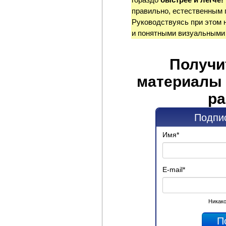
правильно, естественным 
Руководствуясь при этом 
и понятными визуальными
Получи
материалы 
ра
Подпис
Имя
*
E-mail
*
Никако