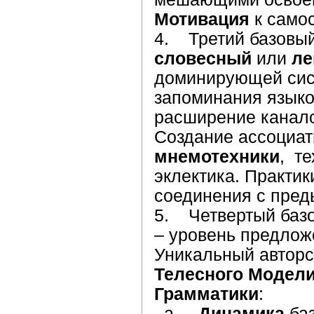
Мотивация
к самос
4. Третий базовый
словесный
или
ле
доминирующей сис
запоминания язык
расширение канало
Создание ассоциат
мнемотехники
, т
эклектика. Практик
соединения с пре
5. Четвертый базо
– уровень предло
Уникальный автор
Телесного Модел
Грамматики
:
a.
Динамика
баз