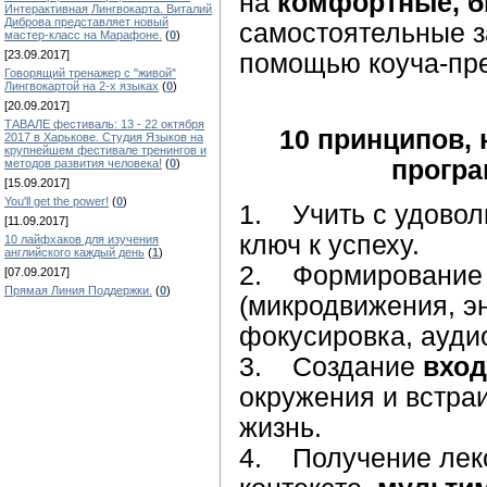
на
комфортные, 
Интерактивная Лингвокарта. Виталий
Диброва представляет новый
самостоятельные з
мастер-класс на Марафоне.
(
0
)
[23.09.2017]
помощью коуча-пр
Говорящий тренажер с "живой"
Лингвокартой на 2-х языках
(
0
)
[20.09.2017]
ТАВАЛЕ фестиваль: 13 - 22 октября
10 принципов,
2017 в Харькове. Студия Языков на
крупнейшем фестивале тренингов и
програ
методов развития человека!
(
0
)
[15.09.2017]
You'll get the power!
(
0
)
1. Учить с удовол
[11.09.2017]
ключ к успеху.
10 лайфхаков для изучения
английского каждый день
(
1
)
2. Формировани
[07.09.2017]
Прямая Линия Поддержки.
(
0
)
(микродвижения, э
фокусировка, ауди
3. Создание
вход
окружения и встра
жизнь.
4. Получение лекси