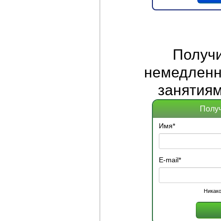
Получ
немедленно
занятиям
Получ
Имя
*
E-mail
*
Никако