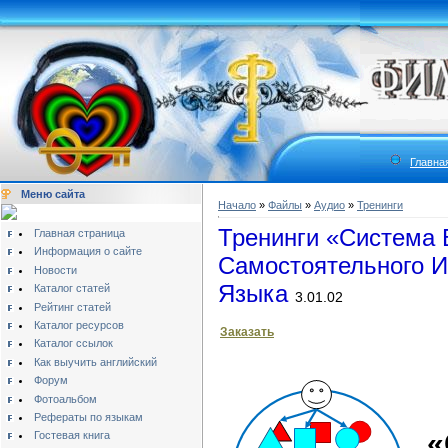
Главна
Меню сайта
Начало
»
Файлы
»
Аудио
»
Тренинги
Тренинги «Система 
Главная страница
Информация о сайте
Самостоятельного И
Новости
Языка
Каталог статей
3.01.02
Рейтинг статей
Каталог ресурсов
Заказать
Каталог ссылок
Как выучить английский
Форум
Фотоальбом
Рефераты по языкам
«
Гостевая книга