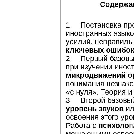
Содержа
1. Постановка пр
иностранных языко
усилий, неправил
ключевых ошибок
2. Первый базовы
при изучении инос
микродвижений о
понимания незнако
«с нуля». Теория и
3. Второй базовый
уровень звуков
и
освоения этого уро
Работа с
психолог
мешающими освоени