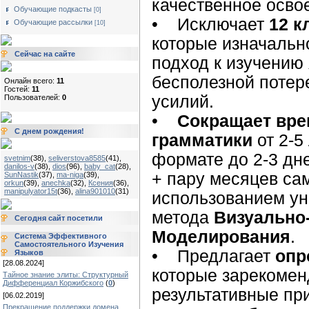
качественное осво
Обучающие подкасты
[0]
• Исключает
12 
Обучающие рассылки
[10]
которые изначальн
Сейчас на сайте
подход к изучению 
бесполезной потер
Онлайн всего:
11
Гостей:
11
усилий.
Пользователей:
0
•
Сокращает вр
С днем рождения!
грамматики
от 2-5
формате до 2-3 дн
svetnim
(38)
,
seliverstova8585
(41)
,
danilos-v
(38)
,
dios
(96)
,
baby_cat
(28)
,
+ пару месяцев са
SunNastik
(37)
,
ma-niga
(39)
,
orkun
(39)
,
anechka
(32)
,
Ксения
(36)
,
manipulyator15t
(36)
,
alina901010
(31)
использованием ун
метода
Визуально-
Сегодня сайт посетили
Моделирования
.
Система Эффективного
Самостоятельного Изучения
• Предлагает
опр
Языков
[28.08.2024]
которые зарекомен
Тайное знание элиты: Структурный
Дифференциал Коржибского
(
0
)
результативные пр
[06.02.2019]
Прекращение поддержки домена