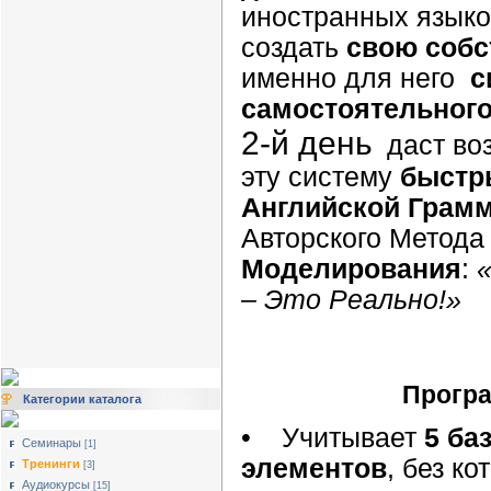
иностранных языко
создать
свою соб
именно для него
с
самостоятельног
2-й день
даст во
эту систему
быстр
Английской Грам
Авторского Метод
Моделирования
:
– Это Реально!»
Програ
Категории каталога
• Учитывает
5 ба
Семинары
[1]
элементов
, без к
Тренинги
[3]
Аудиокурсы
[15]