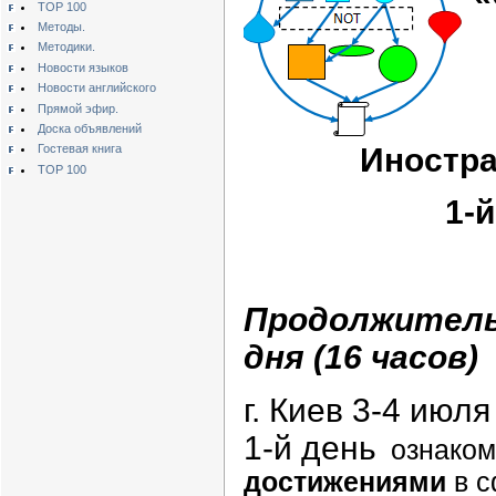
TOP 100
Методы.
Методики.
Новости языков
Новости английского
Прямой эфир.
Доска объявлений
Иностра
Гостевая книга
TOP 100
1-
Продолжитель
дня (16 часов)
г. Киев 3-4 июля
1-й день
ознаком
достижениями
в с