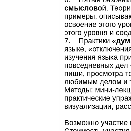
смыслово
й. Теор
примеры, описыва
освоение этого уро
этого уровня и со
7. Практики «
дум
языке, «отключени
изучения языка пр
повседневных дел 
пищи, просмотра т
любимым делом и т
Методы: мини-лекц
практические упра
визуализации, расс
Возможно участие 
Стоимость участия т