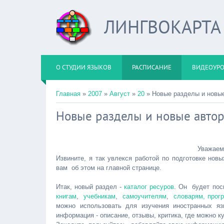
ЛИНГВОКАРТА
О СТУДИИ ЯЗЫКОВ
РАСПИСАНИЕ
ВИДЕОУР
Главная
»
2007
»
Август
»
20
» Новые разделы и новые
Новые разделы и новые автор
Уважаем
Извините, я так увлекся работой по подготовке нов
вам об этом на главной странице.
Итак, новый раздел -
каталог ресуров
. Он будет пос
книгам
,
учебникам
,
самоучителям
,
словарям, прог
можно использовать для изучения иностранных я
информация - описание, отзывы, критика, где можно ку