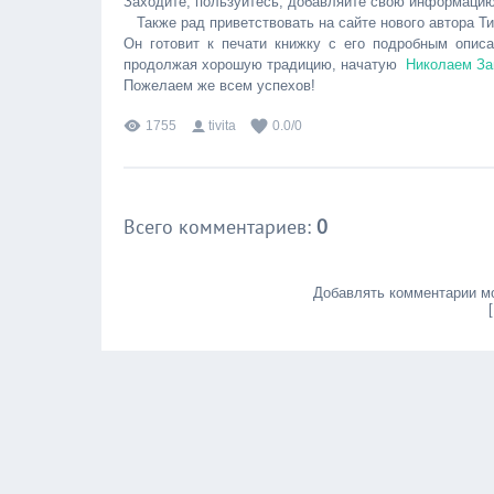
Заходите, пользуйтесь, добавляйте свою информацию
Также рад приветствовать на сайте нового автора Т
Он готовит к печати книжку с его подробным опи
продолжая хорошую традицию, начатую
Николаем За
Пожелаем же всем успехов!
1755
tivita
0.0
/
0
Всего комментариев
:
0
Добавлять комментарии мо