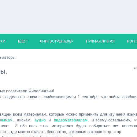
ОКИ
БЛОГ
ЛИНГВОТРЕНАЖЕР
ПРЯМАЯ ЛИНИЯ
КОНТ
 авторы.
ы.
23
ые посетители Филолингвии!
ых разделов в связи с приближающимся 1 сентября, что забыл сообщи
вящен всем материалам, которые можно применить для изучения языка
раммам
, дискам,
аудио
и
видеоматериалам
, и всему остальному, ч
зыков. И обо всех этих материалах будет собираться вся полезн
пить, где можно скачать бесплатно, интервью авторов и пр. и пр.