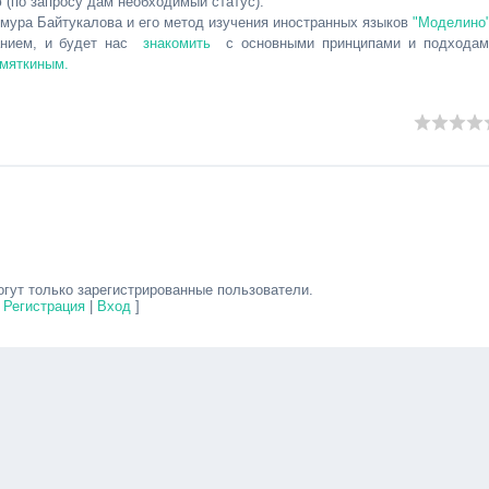
 (по запросу дам необходимый статус).
имура Байтукалова и его метод изучения иностранных языков
"Моделино
санием, и будет нас
знакомить
с основными принципами и подходам
мяткиным.
гут только зарегистрированные пользователи.
[
Регистрация
|
Вход
]