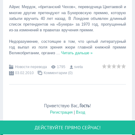
Айрис Мердок, «британский Чехов», переводчица Цветаевой и
многие другие претендуют на Букеровскую премию, которую
забыли вручить 40 лет назад. В Лондоне объявлен длинный
список претендентов на «Букера» за 1970 год, пропущенный
из-за изменений в правилах вручения премии.
Недоразумение, состоящее в том, что целый литературный
год выпал из поля зрения жюри главной книжной премии
Великобритании, организ
...
Читать дальше »
Новости перевода
1795
sveta
03.02.2010
Комментарии (0)
Приветствую Вас
,
Гость
!
Регистрация
|
Вход
ДЕЙСТВУЙТЕ ПРЯМО СЕЙЧАС!