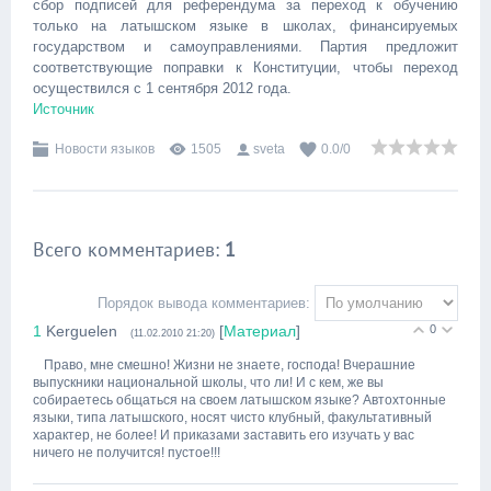
сбор подписей для референдума за переход к обучению
только на латышском языке в школах, финансируемых
государством и самоуправлениями. Партия предложит
соответствующие поправки к Конституции, чтобы переход
осуществился с 1 сентября 2012 года.
Источник
Новости языков
1505
sveta
0.0
/
0
Всего комментариев
:
1
Порядок вывода комментариев:
1
Kerguelen
[
Материал
]
0
(11.02.2010 21:20)
Право, мне смешно! Жизни не знаете, господа! Вчерашние
выпускники национальной школы, что ли! И с кем, же вы
собираетесь общаться на своем латышском языке? Автохтонные
языки, типа латышского, носят чисто клубный, факультативный
характер, не более! И приказами заставить его изучать у вас
ничего не получится! пустое!!!