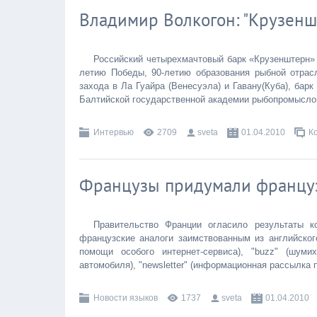
Владимир Волкогон: "Крузенш
Российский четырехмачтовый барк «Крузенштерн» 
летию Победы, 90-летию образования рыбной отрас
захода в Ла Гуайра (Венесуэла) и Гавану(Куба), барк
Балтийской государственной академии рыбопромысл
Интервью
2709
sveta
01.04.2010
К
Французы придумали француз
Правительство Франции огласило результаты к
французские аналоги заимствованным из английског
помощи особого интернет-сервиса), "buzz" (шумих
автомобиля), "newsletter" (информационная рассылка 
Новости языков
1737
sveta
01.04.2010