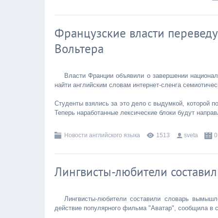
Французские власти переведу
Вольтера
Власти Франции объявили о завершении националь
найти английским словам интернет-сленга семиотичес
Студенты взялись за это дело с выдумкой, которой п
Теперь наработанные лексические блоки будут напра
Новости английского языка
1513
sveta
0
Лингвисты-любители составили
Лингвисты-любители составили словарь вымышле
действие популярного фильма "Аватар", сообщила в 