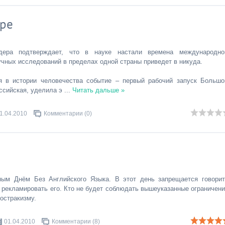
ере
дера подтверждает, что в науке настали времена международно
учных исследований в пределах одной страны приведет в никуда.
 в истории человечества событие – первый рабочий запуск Большо
оссийская, уделила э
...
Читать дальше »
1.04.2010
Комментарии (0)
м Днём Без Английского Языка. В этот день запрещается говорит
е рекламировать его. Кто не будет соблюдать вышеуказанные ограничени
остракизму.
01.04.2010
Комментарии (8)