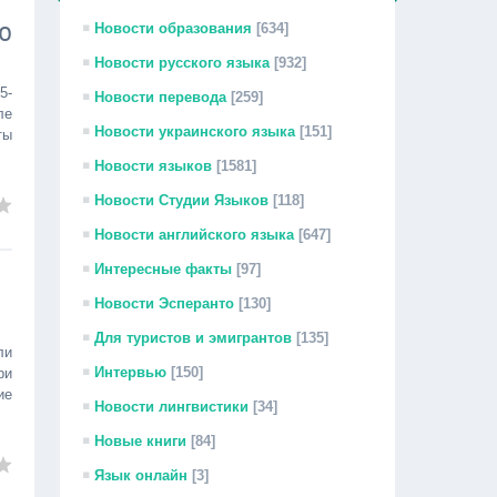
ю
Новости образования
[634]
Новости русского языка
[932]
5-
Новости перевода
[259]
ле
Новости украинского языка
[151]
ты
Новости языков
[1581]
Новости Студии Языков
[118]
Новости английского языка
[647]
Интересные факты
[97]
Новости Эсперанто
[130]
Для туристов и эмигрантов
[135]
ли
Интервью
[150]
ри
ие
Новости лингвистики
[34]
Новые книги
[84]
Язык онлайн
[3]