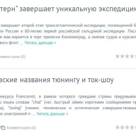
терн" завершает уникальную экспедици
завершает второй этап трансатлантической экспедиции, посвященной 6
ли России и 60-летию первой российской сельдяной экспедиции. Пос
 в мае вернется в порт приписки Калининград, а экипаж судна и курсан
ового флот
...
Читать дальше »
омментарии (0)
ские названия тюнингу и ток-шоу
онкурса Francomot, в рамках которого граждане страны придумыва
о языка словам "chat" (чат, быстрый обмен короткими сообщениями п
а), "tuning" (тюнинг, техническое и эстетическое совершенствован
по электронной п
...
Читать дальше »
Комментарии (0)