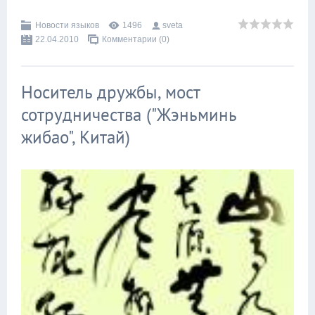
Новости языков
1496
sveta
22.04.2010
Комментарии (0)
Носитель дружбы, мост
сотрудничества ("Жэньминь
жибао", Китай)