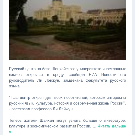
Русский центр на базе Шанхайского университета иностранных
языков открылся в среду, сообщил РИА Новости его
руководитель Ли Лэйжун, замдекана факультета русского
языка.
"Наш центр открыт для всех посетителей, которым интересны
русский язык, культура, история и современная жизнь России",
- рассказал профессор Ли Лэйжун.
Теперь жители Шанхая могут узнать больше о литературе,
культуре и экономическом развитии России.
...
Читать дальше
»