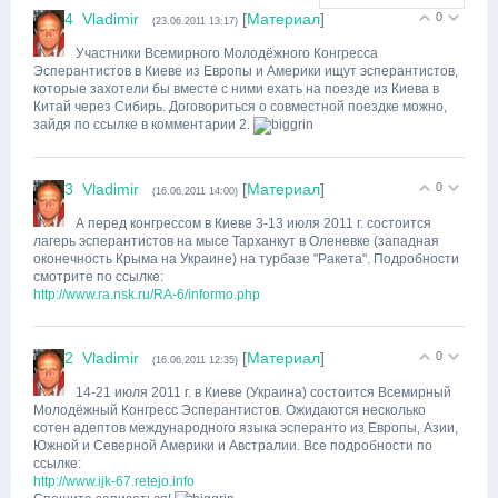
4
Vladimir
[
Материал
]
0
(23.06.2011 13:17)
Участники Всемирного Молодёжного Конгресса
Эсперантистов в Киеве из Европы и Америки ищут эсперантистов,
которые захотели бы вместе с ними ехать на поезде из Киева в
Китай через Сибирь. Договориться о совместной поездке можно,
зайдя по ссылке в комментарии 2.
3
Vladimir
[
Материал
]
0
(16.06.2011 14:00)
А перед конгрессом в Киеве 3-13 июля 2011 г. состоится
лагерь эсперантистов на мысе Тарханкут в Оленевке (западная
оконечность Крыма на Украине) на турбазе "Ракета". Подробности
смотрите по ссылке:
http://www.ra.nsk.ru/RA-6/informo.php
2
Vladimir
[
Материал
]
0
(16.06.2011 12:35)
14-21 июля 2011 г. в Киеве (Украина) состоится Всемирный
Молодёжный Конгресс Эсперантистов. Ожидаются несколько
сотен адептов международного языка эсперанто из Европы, Азии,
Южной и Северной Америки и Австралии. Все подробности по
ссылке:
http://www.ijk-67.retejo.info