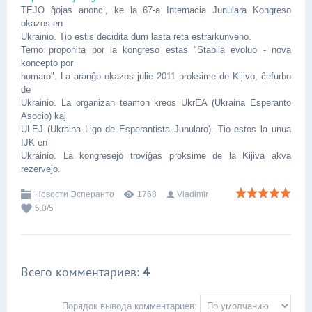
TEJO ĝojas anonci, ke la 67-a Internacia Junulara Kongreso
okazos en
Ukrainio. Tio estis decidita dum lasta reta estrarkunveno.
Temo proponita por la kongreso estas "Stabila evoluo - nova
koncepto por
homaro". La aranĝo okazos julie 2011 proksime de Kijivo, ĉefurbo
de
Ukrainio. La organizan teamon kreos UkrEA (Ukraina Esperanto
Asocio) kaj
ULEJ (Ukraina Ligo de Esperantista Junularo). Tio estos la unua
IJK en
Ukrainio. La kongresejo troviĝas proksime de la Kijiva akva
rezervejo.
Новости Эсперанто
1768
Vladimir
5.0
/
5
Всего комментариев
:
4
Порядок вывода комментариев: