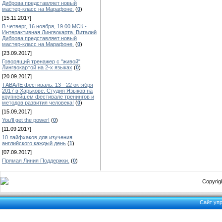
Диброва представляет новый
мастер-класс на Марафоне.
(
0
)
[15.11.2017]
В четверг, 16 ноября, 19.00 МСК -
Интерактивная Лингвокарта. Виталий
Диброва представляет новый
мастер-класс на Марафоне.
(
0
)
[23.09.2017]
Говорящий тренажер с "живой"
Лингвокартой на 2-х языках
(
0
)
[20.09.2017]
ТАВАЛЕ фестиваль: 13 - 22 октября
2017 в Харькове. Студия Языков на
крупнейшем фестивале тренингов и
методов развития человека!
(
0
)
[15.09.2017]
You'll get the power!
(
0
)
[11.09.2017]
10 лайфхаков для изучения
английского каждый день
(
1
)
[07.09.2017]
Прямая Линия Поддержки.
(
0
)
Copyrigh
Сайт уп