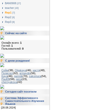
BAN0908
[27]
teacher
[43]
Rep1
[7]
Rep2
[6]
Rep3
[8]
Сейчас на сайте
Онлайн всего:
1
Гостей:
1
Пользователей:
0
С днем рождения!
Сейм
(38)
,
Olgakaya
(46)
,
настя
(48)
,
Полиглот
(62)
,
armaydin
(56)
,
Kaya
(46)
,
gamnik
(70)
,
sakomura
(54)
,
Paul08
(58)
,
неси
(23)
,
chernyakova
(42)
Сегодня сайт посетили
Система Эффективного
Самостоятельного Изучения
Языков
[28.08.2024]