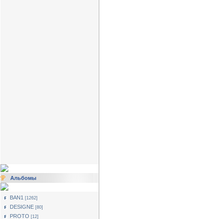
Альбомы
BAN1
[1262]
DESIGNE
[80]
PROTO
[12]