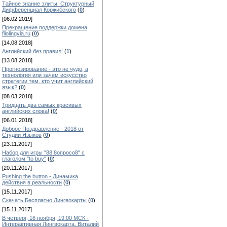
Тайное знание элиты: Структурный
Дифференциал Коржибского
(
0
)
[06.02.2019]
Прекращение поддержки домена
filolingvia.ru
(
0
)
[14.08.2018]
Английский без правил!
(
1
)
[13.08.2018]
Прогнозирование - это не чудо, а
технология или зачем искусство
стратегии тем, кто учит английский
язык?
(
0
)
[08.03.2018]
Тридцать два самых красивых
английских слова!
(
0
)
[06.01.2018]
Доброе Поздравление - 2018 от
Студии Языков
(
0
)
[23.11.2017]
Набор для игры "88 8опросо8" с
глаголом "to buy"
(
0
)
[20.11.2017]
Pushing the button - Динамика
действия в реальности
(
0
)
[15.11.2017]
Скачать Бесплатно Лингвокарты
(
0
)
[15.11.2017]
В четверг, 16 ноября, 19.00 МСК -
Интерактивная Лингвокарта. Виталий