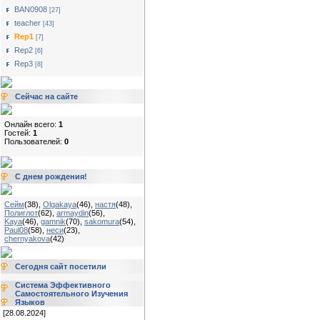
BAN0908
[27]
teacher
[43]
Rep1
[7]
Rep2
[6]
Rep3
[8]
Сейчас на сайте
Онлайн всего:
1
Гостей:
1
Пользователей:
0
С днем рождения!
Сейм
(38)
,
Olgakaya
(46)
,
настя
(48)
,
Полиглот
(62)
,
armaydin
(56)
,
Kaya
(46)
,
gamnik
(70)
,
sakomura
(54)
,
Paul08
(58)
,
неси
(23)
,
chernyakova
(42)
Сегодня сайт посетили
Система Эффективного
Самостоятельного Изучения
Языков
[28.08.2024]