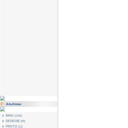
Альбомы
BAN1
[1262]
DESIGNE
[80]
PROTO
[12]