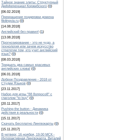
Тайное знание элиты: Структурный
Дифференциал Коржибского
(
0
)
[06.02.2019]
Прекращение поддержки домена
filolingvia.ru
(
0
)
[14.08.2018]
Английский без правил!
(
1
)
[13.08.2018]
Прогнозирование - это не чудо, а
технология или зачем искусство
стратегии тем, кто учит английский
язык?
(
0
)
[08.03.2018]
Тридцать два самых красивых
английских слова!
(
0
)
[06.01.2018]
Доброе Поздравление - 2018 от
Студии Языков
(
0
)
[23.11.2017]
Набор для игры "88 8опросо8" с
глаголом "to buy"
(
0
)
[20.11.2017]
Pushing the button - Динамика
действия в реальности
(
0
)
[15.11.2017]
Скачать Бесплатно Лингвокарты
(
0
)
[15.11.2017]
В четверг, 16 ноября, 19.00 МСК -
Интерактивная Лингвокарта. Виталий