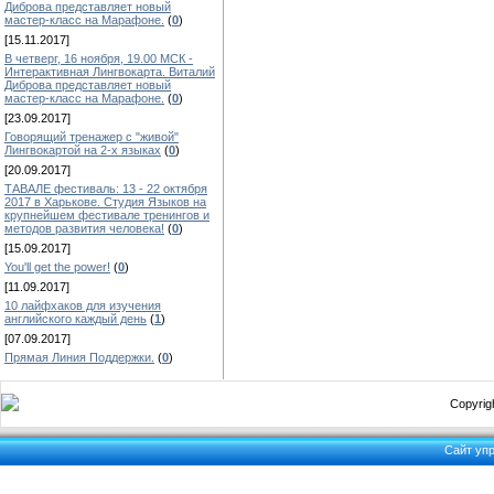
Диброва представляет новый
мастер-класс на Марафоне.
(
0
)
[15.11.2017]
В четверг, 16 ноября, 19.00 МСК -
Интерактивная Лингвокарта. Виталий
Диброва представляет новый
мастер-класс на Марафоне.
(
0
)
[23.09.2017]
Говорящий тренажер с "живой"
Лингвокартой на 2-х языках
(
0
)
[20.09.2017]
ТАВАЛЕ фестиваль: 13 - 22 октября
2017 в Харькове. Студия Языков на
крупнейшем фестивале тренингов и
методов развития человека!
(
0
)
[15.09.2017]
You'll get the power!
(
0
)
[11.09.2017]
10 лайфхаков для изучения
английского каждый день
(
1
)
[07.09.2017]
Прямая Линия Поддержки.
(
0
)
Copyrigh
Сайт уп