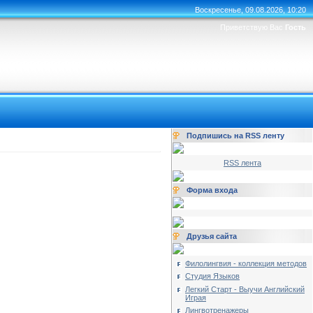
Воскресенье, 09.08.2026, 10:20
Приветствую Вас
Гость
Подпишись на RSS ленту
RSS лента
Форма входа
Друзья сайта
Филолингвия - коллекция методов
Студия Языков
Легкий Старт - Выучи Английский
Играя
Лингвотренажеры