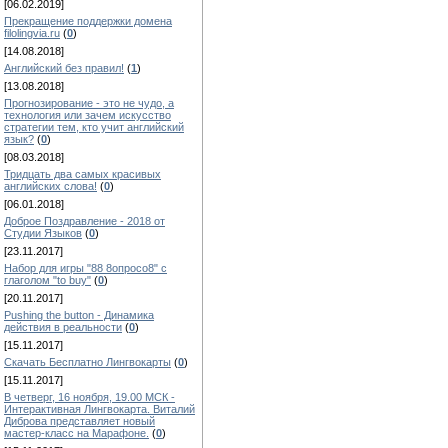
[06.02.2019]
Прекращение поддержки домена
filolingvia.ru
(
0
)
[14.08.2018]
Английский без правил!
(
1
)
[13.08.2018]
Прогнозирование - это не чудо, а
технология или зачем искусство
стратегии тем, кто учит английский
язык?
(
0
)
[08.03.2018]
Тридцать два самых красивых
английских слова!
(
0
)
[06.01.2018]
Доброе Поздравление - 2018 от
Студии Языков
(
0
)
[23.11.2017]
Набор для игры "88 8опросо8" с
глаголом "to buy"
(
0
)
[20.11.2017]
Pushing the button - Динамика
действия в реальности
(
0
)
[15.11.2017]
Скачать Бесплатно Лингвокарты
(
0
)
[15.11.2017]
В четверг, 16 ноября, 19.00 МСК -
Интерактивная Лингвокарта. Виталий
Диброва представляет новый
мастер-класс на Марафоне.
(
0
)