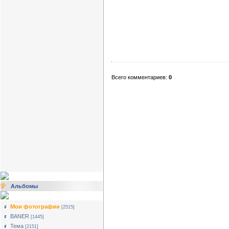
Всего комментариев:
0
Альбомы
Мои фотографии
[2515]
BANER
[1445]
Тема
[2151]