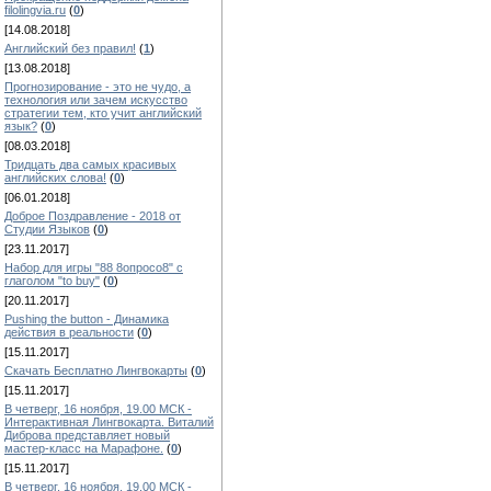
filolingvia.ru
(
0
)
[14.08.2018]
Английский без правил!
(
1
)
[13.08.2018]
Прогнозирование - это не чудо, а
технология или зачем искусство
стратегии тем, кто учит английский
язык?
(
0
)
[08.03.2018]
Тридцать два самых красивых
английских слова!
(
0
)
[06.01.2018]
Доброе Поздравление - 2018 от
Студии Языков
(
0
)
[23.11.2017]
Набор для игры "88 8опросо8" с
глаголом "to buy"
(
0
)
[20.11.2017]
Pushing the button - Динамика
действия в реальности
(
0
)
[15.11.2017]
Скачать Бесплатно Лингвокарты
(
0
)
[15.11.2017]
В четверг, 16 ноября, 19.00 МСК -
Интерактивная Лингвокарта. Виталий
Диброва представляет новый
мастер-класс на Марафоне.
(
0
)
[15.11.2017]
В четверг, 16 ноября, 19.00 МСК -