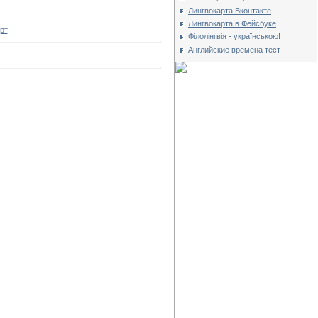
Лингвокарта Вконтакте
Лингвокарта в Фейсбуке
рт
Філолінгвія - українською!
Английские времена тест