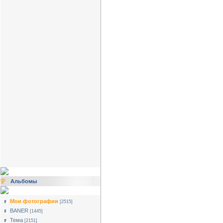
Альбомы
Мои фотографии
[2515]
BANER
[1445]
Тема
[2151]