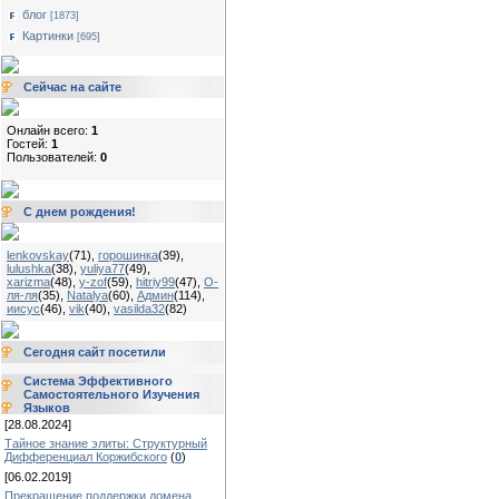
блог
[1873]
Картинки
[695]
Сейчас на сайте
Онлайн всего:
1
Гостей:
1
Пользователей:
0
С днем рождения!
lenkovskay
(71)
,
горошинка
(39)
,
lulushka
(38)
,
yuliya77
(49)
,
xarizma
(48)
,
y-zof
(59)
,
hitriy99
(47)
,
О-
ля-ля
(35)
,
Natalya
(60)
,
Админ
(114)
,
иисус
(46)
,
vik
(40)
,
vasilda32
(82)
Сегодня сайт посетили
Система Эффективного
Самостоятельного Изучения
Языков
[28.08.2024]
Тайное знание элиты: Структурный
Дифференциал Коржибского
(
0
)
[06.02.2019]
Прекращение поддержки домена