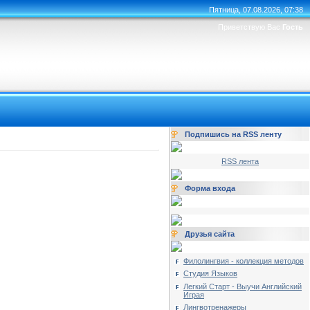
Пятница, 07.08.2026, 07:38
Приветствую Вас
Гость
Подпишись на RSS ленту
RSS лента
Форма входа
Друзья сайта
Филолингвия - коллекция методов
Студия Языков
Легкий Старт - Выучи Английский
Играя
Лингвотренажеры