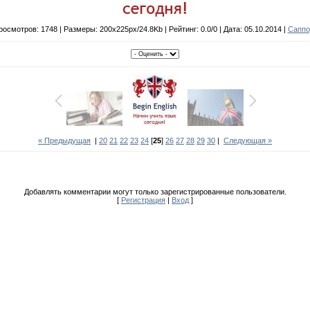
осмотров: 1748 | Размеры: 200x225px/24.8Kb | Рейтинг: 0.0/0 | Дата: 05.10.2014 |
Саппо
« Предыдущая
|
20
21
22
23
24
[
25
]
26
27
28
29
30
|
Следующая »
Добавлять комментарии могут только зарегистрированные пользователи.
[
Регистрация
|
Вход
]