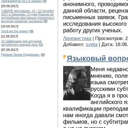
Лингвокартой на 2-х языках
(
0
)
анонимного, проводимо
[20.09.2017]
данной области, реценз
ТАВАЛЕ фестиваль: 13 - 22 октября
2017 в Харькове. Студия Языков на
письменных заявок. Гр
крупнейшем фестивале тренингов и
методов развития человека!
(
0
)
исследования высокого
[15.09.2017]
работу других ученых.
You'll get the power!
(
0
)
[11.09.2017]
Лингвистика
| Просмотров: 2
10 лайфхаков для изучения
Добавил:
sveta
| Дата:
18.06
английского каждый день
(
1
)
[07.09.2017]
Прямая Линия Поддержки.
(
0
)
Языковый вопр
Меня недавно
мнению, поле
языка смотре
русскими суб
Когда я в пр
английского 
квалификации преподав
нам иногда давали смот
фильмов, но с субтитра