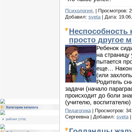
Психология.
| Просмотров: 2
Добавил:
sveta
| Дата:
19.06
Неспособность к
просто другое 
Ребенок сиди
на страницу 
пытается про
еще… Наконе
(или захлопы
Родитель сн
задачи (начало парагра
происходит до боли зн
(учителю, воспитателю)
Категории каталога
Педагогика
| Просмотров: 34
Сергеевна | Добавил:
sveta
|
рейтинг
[3709]
Голландцы жалу