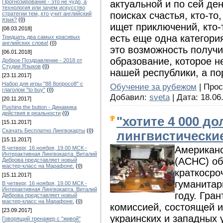
актуальной и по сей ден
Прогнозирование - это не чудо, а
технология или зачем искусство
поисках счастья, кто-то,
стратегии тем, кто учит английский
язык?
(
0
)
ищет приключений, кто-
[08.03.2018]
есть еще одна категори
Тридцать два самых красивых
английских слова!
(
0
)
это возможность получи
[06.01.2018]
образование, которое н
Доброе Поздравление - 2018 от
Студии Языков
(
0
)
нашей республики, а пор
[23.11.2017]
Набор для игры "88 8опросо8" с
Обучение за рубежом
| Прос
глаголом "to buy"
(
0
)
Добавил:
sveta
| Дата:
18.06
[20.11.2017]
Pushing the button - Динамика
действия в реальности
(
0
)
"хотите 4 000 д
[15.11.2017]
Скачать Бесплатно Лингвокарты
(
0
)
лингвистически
[15.11.2017]
Американ
В четверг, 16 ноября, 19.00 МСК -
Интерактивная Лингвокарта. Виталий
(АСНС) об
Диброва представляет новый
мастер-класс на Марафоне.
(
0
)
краткосро
[15.11.2017]
гуманитар
В четверг, 16 ноября, 19.00 МСК -
Интерактивная Лингвокарта. Виталий
году. Гра
Диброва представляет новый
мастер-класс на Марафоне.
(
0
)
комиссией, состоящей и
[23.09.2017]
украинских и западных 
Говорящий тренажер с "живой"