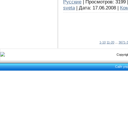
Русские
| Просмотров: 3199 |
sveta
| Дата:
17.06.2008
|
Ком
1-10
11-20
...
3671-
Copyrigh
Сайт уп