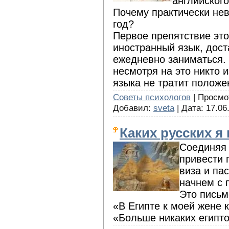
английского
Почему практически нев
год?
Первое препятствие это
иностранный язык, дос
ежедневно заниматься. 
несмотря на это никто 
языка не тратит положе
Советы психологов
| Просмот
Добавил:
sveta
| Дата:
17.06
Каких русских я
Соединяя 
привести 
виза и па
начнем с 
Это письм
«В Египте к моей жене 
«Больше никаких египто