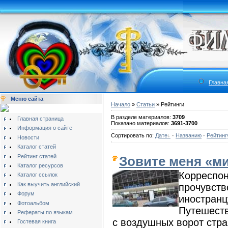
Главна
Меню сайта
Начало
»
Статьи
» Рейтинги
В разделе материалов:
3709
Главная страница
Показано материалов:
3691-3700
Информация о сайте
Сортировать по:
Дате
·
Названию
·
Рейтинг
Новости
Каталог статей
Рейтинг статей
Зовите меня «м
Каталог ресурсов
Корреспон
Каталог ссылок
Как выучить английский
прочувств
Форум
иностранц
Фотоальбом
Путешеств
Рефераты по языкам
с воздушных ворот стра
Гостевая книга