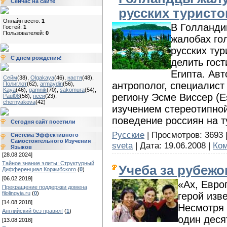
Сейчас на сайте
русских туристо
Онлайн всего:
1
В Голланди
Гостей:
1
Пользователей:
0
жалобах го
русских тур
С днем рождения!
делить гост
Египта. Авт
Сейм
(38)
,
Olgakaya
(46)
,
настя
(48)
,
антрополог, специалист
Полиглот
(62)
,
armaydin
(56)
,
Kaya
(46)
,
gamnik
(70)
,
sakomura
(54)
,
региону Эсме Виссер (E
Paul08
(58)
,
неси
(23)
,
chernyakova
(42)
изучением стереотипно
поведение россиян на т
Сегодня сайт посетили
Русские
| Просмотров: 3693 | 
Система Эффективного
Самостоятельного Изучения
sveta
| Дата:
19.06.2008
|
Ком
Языков
[28.08.2024]
Тайное знание элиты: Структурный
Учеба за рубежо
Дифференциал Коржибского
(
0
)
[06.02.2019]
«Ах, Евро
Прекращение поддержки домена
filolingvia.ru
(
0
)
герой изв
[14.08.2018]
Несмотря 
Английский без правил!
(
1
)
один деся
[13.08.2018]