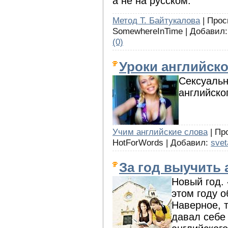
а не на русском.
Метод Т. Байтукалова
| Прос
SomewhereInTime | Добавил
(0)
Уроки английско
Сексуальн
английско
Учим английские слова
| Про
HotForWords | Добавил:
svet
За год выучить 
Новый год. 
этом году о
Наверное, 
давал себе