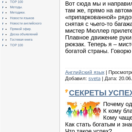
TOP 100
Вот сюда мы и направи
Методы.
там же, прямо на автом
Методики.
«припаркованной» рядом
Новости языков
снятая с чьего-то багаж
Новости английского
Прямой эфир.
мистер Мюллер прилете
Доска объявлений
Плавное движение руки,
Гостевая книга
рюкзак. Теперь я – мис
TOP 100
богатой страны. Говорю
Английский язык
| Просмотров
Добавил:
sveta
| Дата:
20.06
СЕКРЕТЫ УСПЕ
Почему од
К кому бл
Кому чаще
Как стать богатым и зн
Что такое успех?