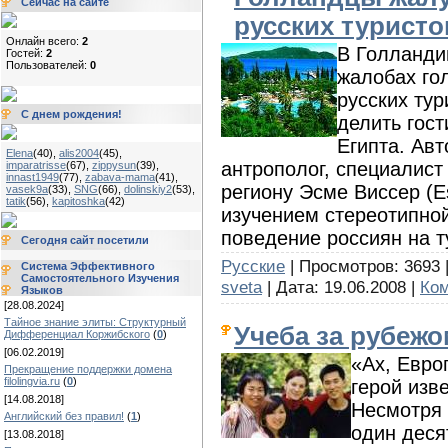
Сейчас на сайте
русских туристо
Онлайн всего:
2
В Голланди
Гостей:
2
Пользователей:
0
жалобах го
русских тур
С днем рождения!
делить гост
Египта. Авт
Elena
(40)
,
alis2004
(45)
,
антрополог, специалист
imparatrisse
(67)
,
zippysun
(39)
,
innast1949
(77)
,
zabava-mama
(41)
,
региону Эсме Виссер (E
vasek9a
(33)
,
SNG
(66)
,
dolinskiy2
(53)
,
tatik
(56)
,
kapitoshka
(42)
изучением стереотипно
поведение россиян на т
Сегодня сайт посетили
Русские
| Просмотров: 3693 | 
Система Эффективного
Самостоятельного Изучения
sveta
| Дата:
19.06.2008
|
Ком
Языков
[28.08.2024]
Тайное знание элиты: Структурный
Учеба за рубежо
Дифференциал Коржибского
(
0
)
[06.02.2019]
«Ах, Евро
Прекращение поддержки домена
filolingvia.ru
(
0
)
герой изв
[14.08.2018]
Несмотря 
Английский без правил!
(
1
)
один деся
[13.08.2018]