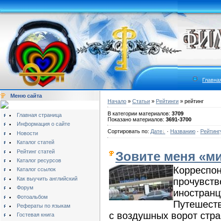
Главна
Меню сайта
Начало
»
Статьи
»
Рейтинги
» рейтинг
В категории материалов:
3709
Главная страница
Показано материалов:
3691-3700
Информация о сайте
Сортировать по:
Дате
·
Названию
·
Рейтинг
Новости
Каталог статей
Рейтинг статей
Зовите меня «м
Каталог ресурсов
Корреспон
Каталог ссылок
Как выучить английский
прочувств
Форум
иностранц
Фотоальбом
Путешеств
Рефераты по языкам
с воздушных ворот стра
Гостевая книга