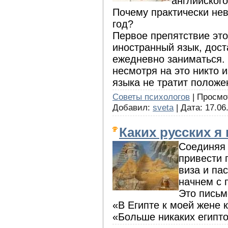
английского
Почему практически нев
год?
Первое препятствие это
иностранный язык, дос
ежедневно заниматься. 
несмотря на это никто 
языка не тратит положе
Советы психологов
| Просмот
Добавил:
sveta
| Дата:
17.06
Каких русских я
Соединяя 
привести 
виза и па
начнем с 
Это письм
«В Египте к моей жене 
«Больше никаких египто