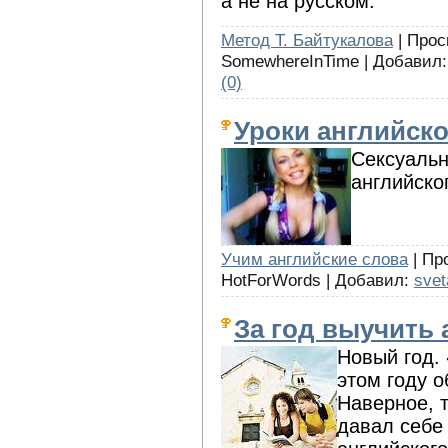
а не на русском.
Метод Т. Байтукалова
| Прос
SomewhereInTime | Добавил
(0)
Уроки английско
Сексуальн
английско
Учим английские слова
| Про
HotForWords | Добавил:
svet
За год выучить 
Новый год. 
этом году о
Наверное, 
давал себе