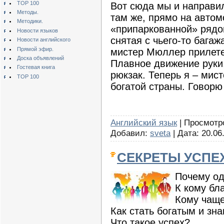
TOP 100
Вот сюда мы и направи
Методы.
там же, прямо на автом
Методики.
«припаркованной» рядом
Новости языков
снятая с чьего-то багаж
Новости английского
Прямой эфир.
мистер Мюллер прилете
Доска объявлений
Плавное движение руки,
Гостевая книга
рюкзак. Теперь я – мис
TOP 100
богатой страны. Говорю
Английский язык
| Просмотров
Добавил:
sveta
| Дата:
20.06
СЕКРЕТЫ УСПЕ
Почему од
К кому бл
Кому чаще
Как стать богатым и зн
Что такое успех?