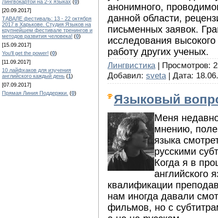
Лингвокартой на 2-х языках
(
0
)
анонимного, проводимо
[20.09.2017]
данной области, реценз
ТАВАЛЕ фестиваль: 13 - 22 октября
2017 в Харькове. Студия Языков на
письменных заявок. Гр
крупнейшем фестивале тренингов и
методов развития человека!
(
0
)
исследования высокого
[15.09.2017]
работу других ученых.
You'll get the power!
(
0
)
[11.09.2017]
Лингвистика
| Просмотров: 2
10 лайфхаков для изучения
Добавил:
sveta
| Дата:
18.06
английского каждый день
(
1
)
[07.09.2017]
Прямая Линия Поддержки.
(
0
)
Языковый вопр
Меня недавно
мнению, поле
языка смотре
русскими суб
Когда я в пр
английского 
квалификации преподав
нам иногда давали смот
фильмов, но с субтитра