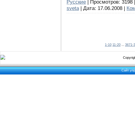
Русские
| Просмотров: 3198 |
sveta
| Дата:
17.06.2008
|
Ком
1-10
11-20
...
3671-
Copyrigh
Сайт уп