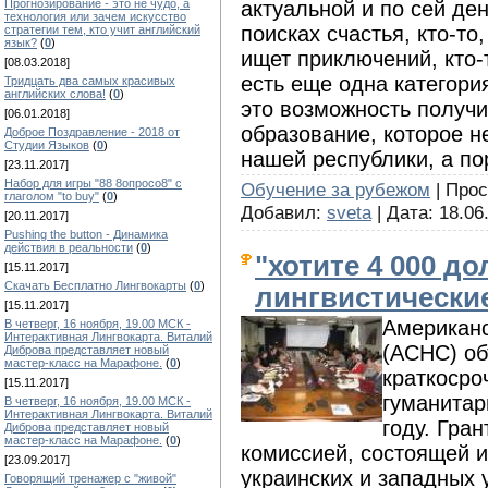
актуальной и по сей ден
Прогнозирование - это не чудо, а
технология или зачем искусство
поисках счастья, кто-то,
стратегии тем, кто учит английский
язык?
(
0
)
ищет приключений, кто-
[08.03.2018]
есть еще одна категори
Тридцать два самых красивых
английских слова!
(
0
)
это возможность получи
[06.01.2018]
образование, которое н
Доброе Поздравление - 2018 от
Студии Языков
(
0
)
нашей республики, а пор
[23.11.2017]
Набор для игры "88 8опросо8" с
Обучение за рубежом
| Прос
глаголом "to buy"
(
0
)
Добавил:
sveta
| Дата:
18.06
[20.11.2017]
Pushing the button - Динамика
действия в реальности
(
0
)
"хотите 4 000 д
[15.11.2017]
Скачать Бесплатно Лингвокарты
(
0
)
лингвистически
[15.11.2017]
Американ
В четверг, 16 ноября, 19.00 МСК -
Интерактивная Лингвокарта. Виталий
(АСНС) об
Диброва представляет новый
мастер-класс на Марафоне.
(
0
)
краткосро
[15.11.2017]
гуманитар
В четверг, 16 ноября, 19.00 МСК -
Интерактивная Лингвокарта. Виталий
году. Гра
Диброва представляет новый
мастер-класс на Марафоне.
(
0
)
комиссией, состоящей и
[23.09.2017]
украинских и западных 
Говорящий тренажер с "живой"