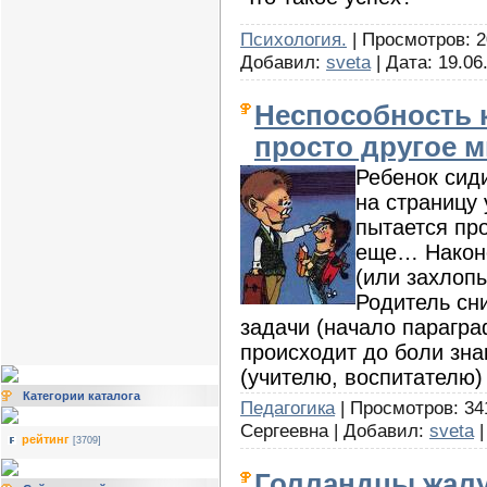
Психология.
| Просмотров: 2
Добавил:
sveta
| Дата:
19.06
Неспособность к
просто другое 
Ребенок сиди
на страницу 
пытается про
еще… Наконе
(или захлопы
Родитель сн
задачи (начало парагра
происходит до боли зн
(учителю, воспитателю)
Категории каталога
Педагогика
| Просмотров: 34
Сергеевна | Добавил:
sveta
|
рейтинг
[3709]
Голландцы жалу