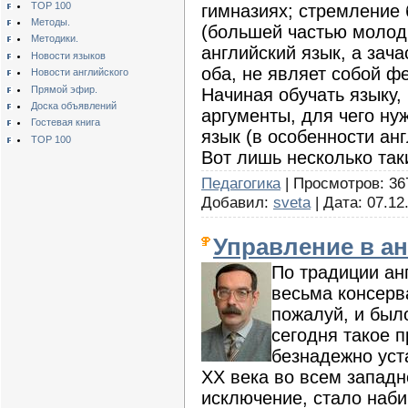
TOP 100
гимназиях; стремление
Методы.
(большей частью молод
Методики.
английский язык, а зача
Новости языков
оба, не являет собой фе
Новости английского
Прямой эфир.
Начиная обучать языку
Доска объявлений
аргументы, для чего ну
Гостевая книга
язык (в особенности ан
TOP 100
Вот лишь несколько так
Педагогика
| Просмотров: 367
Добавил:
sveta
| Дата:
07.12
Управление в а
По традиции ан
весьма консерв
пожалуй, и был
сегодня такое 
безнадежно уст
ХХ века во всем западн
исключение, стало наби