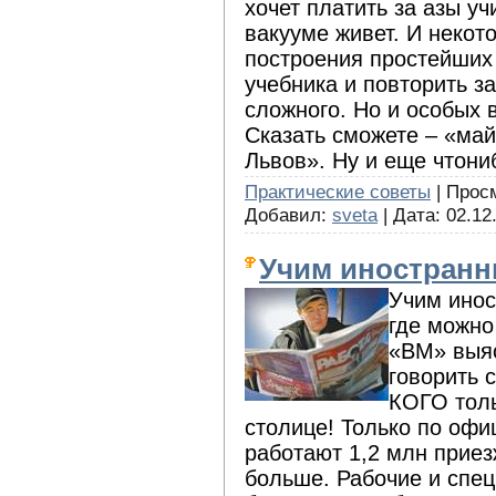
хочет платить за азы уч
вакууме живет. И некот
построения простейших
учебника и повторить за
сложного. Но и особых в
Сказать сможете – «май
Львов». Ну и еще что­ни
Практические советы
| Просм
Добавил:
sveta
| Дата:
02.12
Учим иностранн
Учим инос
где можно
«ВМ» выяс
говорить 
КОГО толь
столице! Только по офи
работают 1,2 млн приез
больше. Рабочие и спец