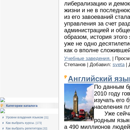
либерализацию и демок
жизни и не в последню
из его завоеваний стал
управления за счет ра
администрацией и обще
образом, история этого
уже не одно десятилети
как о вполне сложившей
Учебные заведения.
| Просмо
Степанов | Добавил:
sveta
| 
Английский язы
По данным б
2010 году го
изучать его 
населения п
Категории каталога
Уже сейчас 
Уровни владения языком
[11]
родным язык
Как выбрать курсы.
[173]
а 490 миллионов людей
Как выбрать репетитора
[32]