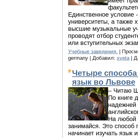
имеет пра
факультет
Единственное условие -
университеты, а также 
высшие музыкальные уч
проводят отбор студент
или вступительных экза
Учебные заведения.
| Просмо
germany | Добавил:
sveta
| Д
Четыре способа
язык во Львове
– Читаю Ш
По книге 
надежней
английско
На любой 
занимайся. Это способ 
начинает изучать язык и