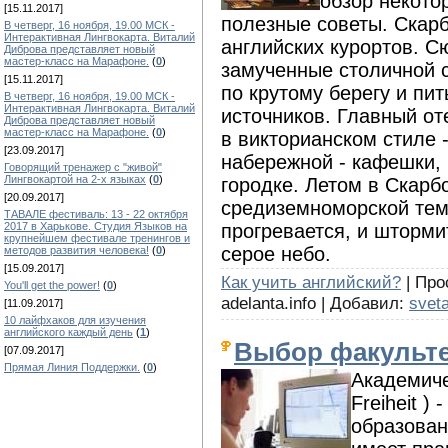
обзор некото
[15.11.2017]
полезные советы. Скарб
В четверг, 16 ноября, 19.00 МСК -
Интерактивная Лингвокарта. Виталий
английских курортов. С
Диброва представляет новый
мастер-класс на Марафоне.
(
0
)
замученные столичной с
[15.11.2017]
по крутому берегу и пи
В четверг, 16 ноября, 19.00 МСК -
Интерактивная Лингвокарта. Виталий
источников. Главный от
Диброва представляет новый
мастер-класс на Марафоне.
(
0
)
в викторианском стиле 
[23.09.2017]
набережной - кафешки,
Говорящий тренажер с "живой"
Лингвокартой на 2-х языках
(
0
)
городке. Летом в Скарб
[20.09.2017]
средиземноморской тем
ТАВАЛЕ фестиваль: 13 - 22 октября
прогревается, и шторми
2017 в Харькове. Студия Языков на
крупнейшем фестивале тренингов и
серое небо.
методов развития человека!
(
0
)
[15.09.2017]
Как учить английский?
| Про
You'll get the power!
(
0
)
adelanta.info | Добавил:
svet
[11.09.2017]
10 лайфхаков для изучения
английского каждый день
(
1
)
Выбор факульт
[07.09.2017]
Прямая Линия Поддержки.
(
0
)
Академиче
Freiheit )
образован