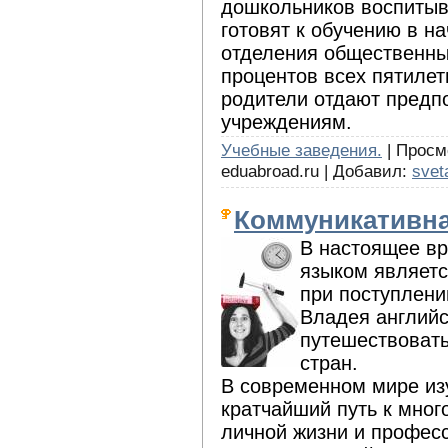
дошкольников воспитыва
готовят к обучению в 
отделения общественны
процентов всех пятилет
родители отдают предп
учреждениям.
Учебные заведения.
| Просмо
eduabroad.ru | Добавил:
svet
Коммуникативна
В настоящее в
языком являетс
при поступлени
Владея английс
путешествовать
стран.
В современном мире изу
кратчайший путь к мног
личной жизни и профес