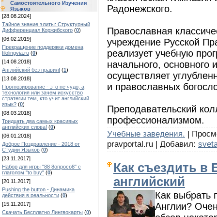
Самостоятельного Изучения
Радонежского.
Языков
[28.08.2024]
Тайное знание элиты: Структурный
Православная классичес
Дифференциал Коржибского
(
0
)
[06.02.2019]
учреждение Русской Пр
Прекращение поддержки домена
реализует учебную про
filolingvia.ru
(
0
)
[14.08.2018]
начального, основного 
Английский без правил!
(
1
)
осуществляет углублен
[13.08.2018]
и православных богосл
Прогнозирование - это не чудо, а
технология или зачем искусство
стратегии тем, кто учит английский
язык?
(
0
)
Преподавательский кол
[08.03.2018]
профессионализмом.
Тридцать два самых красивых
английских слова!
(
0
)
Учебные заведения.
| Просмо
[06.01.2018]
pravportal.ru | Добавил:
svet
Доброе Поздравление - 2018 от
Студии Языков
(
0
)
[23.11.2017]
Как съездить в
Набор для игры "88 8опросо8" с
глаголом "to buy"
(
0
)
английский
[20.11.2017]
Pushing the button - Динамика
Как выбрать 
действия в реальности
(
0
)
Англии? Очен
[15.11.2017]
Скачать Бесплатно Лингвокарты
(
0
)