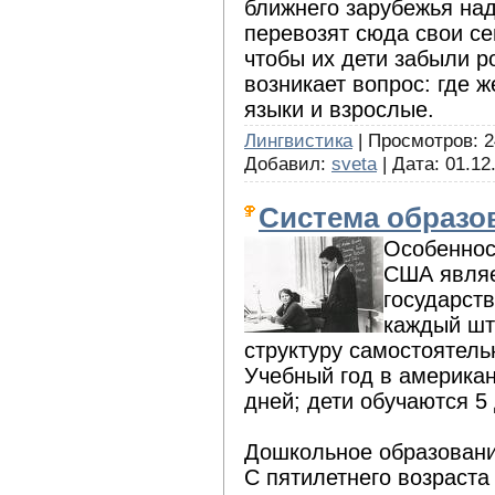
ближнего зарубежья над
перевозят сюда свои се
чтобы их дети забыли р
возникает вопрос: где ж
языки и взрослые.
Лингвистика
| Просмотров: 2
Добавил:
sveta
| Дата:
01.12
Система образ
Особеннос
США являе
государст
каждый шт
структуру самостоятель
Учебный год в америка
дней; дети обучаются 5
Дошкольное образован
С пятилетнего возраст