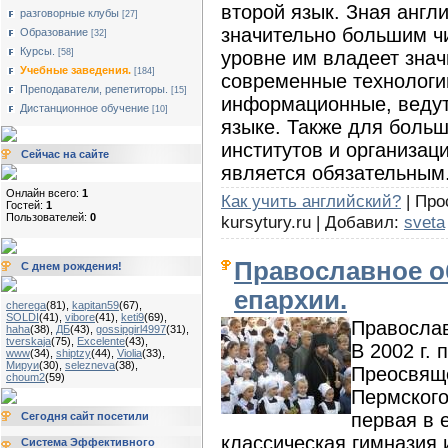
второй язык. Зная англ
разговорные клубы
[27]
значительно большим ч
Образование
[32]
Курсы.
уровне им владеет знач
[58]
Учебные заведения.
[184]
современные технологии
Преподаватели, репетиторы.
[15]
информационные, ведут
Дистанционное обучение
[10]
языке. Также для боль
институтов и организац
Сейчас на сайте
является обязательным
Онлайн всего:
1
Как учить английский?
| Про
Гостей:
1
Пользователей:
0
kursytury.ru | Добавил:
sveta
Православное о
С днем рождения!
епархии.
cherega
(81)
,
kapitan59
(67)
,
SOLDI
(41)
,
vibore
(41)
,
keti9
(69)
,
Православ
haha
(38)
,
ДБ
(43)
,
gossipgirl4997
(31)
,
tverskaja
(75)
,
Excelente
(43)
,
В 2002 г.
www
(34)
,
shiptzy
(44)
,
Violia
(33)
,
Мируи
(30)
,
selezneva
(38)
,
Преосвяще
choum2
(59)
Пермского
первая в 
Сегодня сайт посетили
классическая гимназия 
Система Эффективного