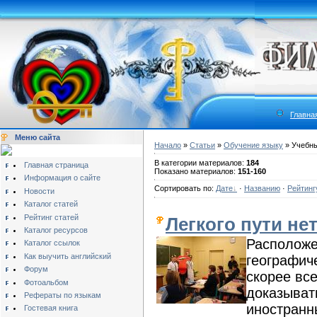
Главна
Меню сайта
Начало
»
Статьи
»
Обучение языку
» Учебны
В категории материалов:
184
Главная страница
Показано материалов:
151-160
Информация о сайте
Сортировать по:
Дате
·
Названию
·
Рейтинг
Новости
Каталог статей
Рейтинг статей
Легкого пути не
Каталог ресурсов
Расположе
Каталог ссылок
Как выучить английский
географиче
Форум
скорее все
Фотоальбом
доказыват
Рефераты по языкам
иностранн
Гостевая книга