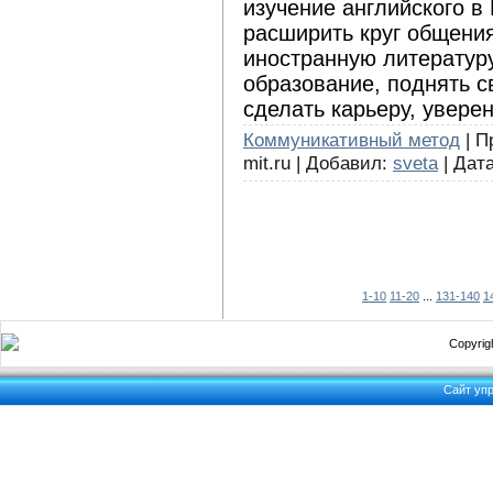
изучение английского в
расширить круг общения
иностранную литературу
образование, поднять 
сделать карьеру, увере
Коммуникативный метод
| П
mit.ru | Добавил:
sveta
| Дат
1-10
11-20
...
131-140
1
Copyrigh
Сайт уп