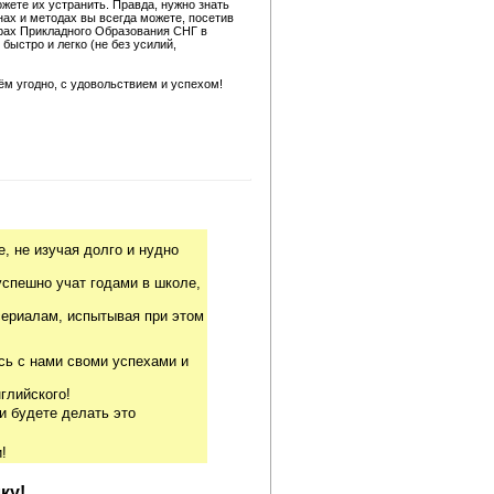
жете их устранить. Правда, нужно знать
нах и методах вы всегда можете, посетив
трах Прикладного Образования СНГ в
быстро и легко (не без усилий,
чём угодно, с удовольствием и успехом!
, не изучая долго и нудно
успешно учат годами в школе,
риалам, испытывая при этом
сь с нами своми успехами и
глийского!
и будете делать это
!
ку!