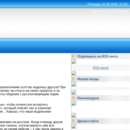
Пятница, 07.08.2026, 21:29
Приветствую Вас
Гость
Подпишись на RSS ленту
RSS лента
Форма входа
 развлечениям хотя бы недельку-другую! При
атрат на отпуск на своих курортах и за
енты общения с русскоговорящим гидом.
Рекомендуем
лько, чтобы полностью испортить
, который отвезёт нас в аэропорт.
и... Хорошо, что наши будильники
Друзья сайта
фразами на русском. Когда очередь дошла
чные талоны, хотела вернуть нам все
ь не своим рейсом – у нас была замена и