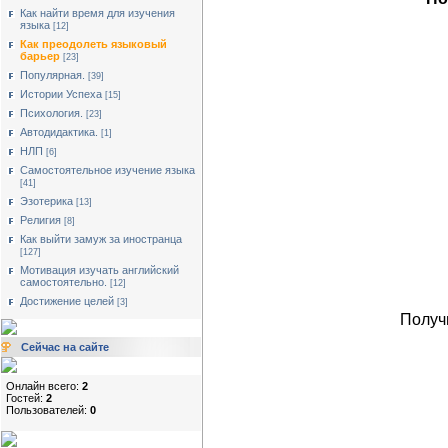
Как найти время для изучения
языка
[12]
Как преодолеть языковый
барьер
[23]
Популярная.
[39]
Истории Успеха
[15]
Психология.
[23]
Автодидактика.
[1]
НЛП
[6]
Cамостоятельное изучение языка
[41]
Эзотерика
[13]
Религия
[8]
Как выйти замуж за иностранца
[127]
Мотивация изучать английский
самостоятельно.
[12]
Достижение целей
[3]
Получ
Сейчас на сайте
Онлайн всего:
2
Гостей:
2
Пользователей:
0