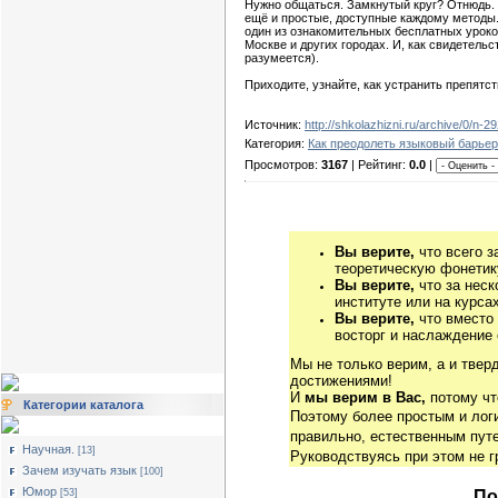
Нужно общаться. Замкнутый круг? Отнюдь. Н
ещё и простые, доступные каждому методы. 
один из ознакомительных бесплатных уроков
Москве и других городах. И, как свидетельс
разумеется).
Приходите, узнайте, как устранить препятст
Источник:
http://shkolazhizni.ru/archive/0/n-2
Категория:
Как преодолеть языковый барьер
Просмотров:
3167
| Рейтинг:
0.0
|
Вы верите,
что всего з
теоретическую фонетику
Вы верите,
что за неск
институте или на курса
Вы верите,
что вместо
восторг и наслаждение 
Мы не только верим, а и твер
достижениями!
И
мы верим в Вас,
потому чт
Категории каталога
Поэтому более простым и ло
правильно, естественным путе
Научная.
[13]
Руководствуясь при этом не 
Зачем изучать язык
[100]
Юмор
По
[53]