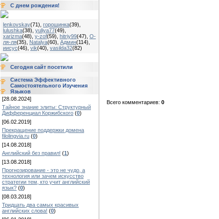
С днем рождения!
lenkovskay
(71)
,
горошинка
(39)
,
lulushka
(38)
,
yuliya77
(49)
,
xarizma
(48)
,
y-zof
(59)
,
hitriy99
(47)
,
О-
ля-ля
(35)
,
Natalya
(60)
,
Админ
(114)
,
иисус
(46)
,
vik
(40)
,
vasilda32
(82)
Сегодня сайт посетили
Система Эффективного
Самостоятельного Изучения
Языков
[28.08.2024]
Всего комментариев:
0
Тайное знание элиты: Структурный
Дифференциал Коржибского
(
0
)
[06.02.2019]
Прекращение поддержки домена
filolingvia.ru
(
0
)
[14.08.2018]
Английский без правил!
(
1
)
[13.08.2018]
Прогнозирование - это не чудо, а
технология или зачем искусство
стратегии тем, кто учит английский
язык?
(
0
)
[08.03.2018]
Тридцать два самых красивых
английских слова!
(
0
)