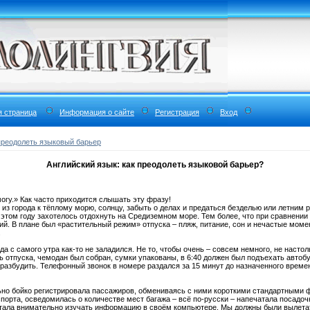
я страница
Информация о сайте
Регистрация
Вход
преодолеть языковый барьер
Английский язык: как преодолеть языковой барьер?
могу.» Как часто приходится слышать эту фразу!
 из города к тёплому морю, солнцу, забыть о делах и предаться безделью или летним
этом году захотелось отдохнуть на Средиземном море. Тем более, что при сравнении з
й. В плане был «растительный режим» отпуска – пляж, питание, сон и нечастые мом
.
а с самого утра как-то не заладился. Не то, чтобы очень – совсем немного, не насто
ь отпуска, чемодан был собран, сумки упакованы, в 6:40 должен был подъехать автобус
азбудить. Телефонный звонок в номере раздался за 15 минут до назначенного времен
ьно бойко регистрировала пассажиров, обмениваясь с ними короткими стандартными 
спорта, осведомилась о количестве мест багажа – всё по-русски – напечатала посадо
 стала внимательно изучать информацию в своём компьютере. Мы должны были вылетат