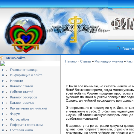
Главна
Меню сайта
Начало
»
Статьи
»
Мотивация учения
»
Как 
Главная страница
Информация о сайте
Новости
Каталог статей
«Почти всё понимаю, но сказать ничего не 
Лето! Блаженное время, когда можно уехать
Рейтинг статей
всей любви к Родине и родным просторам в 
рубежом по моим оценкам победил последни
Каталог ресурсов
Однако, английский неожиданно пригодился
Каталог ссылок
Это произошло в последние дни. День отъезд
Как выучить английский
впечатление о себе. Это был последний ден
Форум
Служащий отеля накануне вечером обещал р
сработали исправно!
Фотоальбом
Рефераты по языкам
В аэропорту на регистрации девушка довол
до нас, она поприветствовала, спросила па
Гостевая книга
документы, но вдруг забрала их обратно и