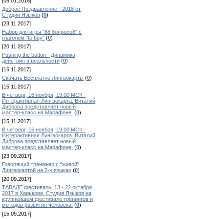
[06.01.2018]
Доброе Поздравление - 2018 от
Студии Языков
(
0
)
[23.11.2017]
Набор для игры "88 8опросо8" с
глаголом "to buy"
(
0
)
[20.11.2017]
Pushing the button - Динамика
действия в реальности
(
0
)
[15.11.2017]
Скачать Бесплатно Лингвокарты
(
0
)
[15.11.2017]
В четверг, 16 ноября, 19.00 МСК -
Интерактивная Лингвокарта. Виталий
Диброва представляет новый
мастер-класс на Марафоне.
(
0
)
[15.11.2017]
В четверг, 16 ноября, 19.00 МСК -
Интерактивная Лингвокарта. Виталий
Диброва представляет новый
мастер-класс на Марафоне.
(
0
)
[23.09.2017]
Говорящий тренажер с "живой"
Лингвокартой на 2-х языках
(
0
)
[20.09.2017]
ТАВАЛЕ фестиваль: 13 - 22 октября
2017 в Харькове. Студия Языков на
крупнейшем фестивале тренингов и
методов развития человека!
(
0
)
[15.09.2017]