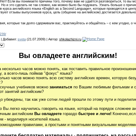
ет! Если вы понимаете причины того, почему вам не удаётся разговориться, то вы мо
Но и это сделать не так сложно, как можно было бы подумать. Узнать больше о причи
 курса английского языка «English as a Second Language», которые проводятся в цен
твуют отзывы выпускников курса, цель (общение на английском) достигается довольно 
вия, которые так долго сдерживали вас, практикуйтесь и общайтесь – с кем угодно, о 
9239/
| Добавил:
sveta
(21.07.2009) | Автор:
shkolazhizni.ru
Вы овладеете английским!
а несколько часов можно понять, как поставить правильное произношение
, а всего-лишь поймав "фокус" языка?
олько часов можно понять всю систему английских времен, которую без
х?
 скучных учебников можно
заниматься
по Вашим любимым фильмам и се
от занятий английским?
до убеждены, так как уже сотни людей прошли по этому пути и поделили
о Вы легко научились говорить на языке, который на порядок сложнее ан
гичным английским
Вы овладеете
гораздо
быстрее и легче!
Конечно,есл
м - моделируя носителей языка.
громоздкими правилами, а простыми и понятными визуальными моделями
лучите бесплатно материалы - подпишитесь на рассыл