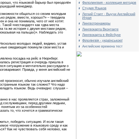
Филолингвия - коллекция методов
 хорошо, что языковой барьер был преодолён
одошедший менеджер.
Студия Языков
з возможности общаться со своим молодым
Легкий Старт - Выучи Английский
лько рядом, вместе, хорошо?» – твердила
Играя
н и она не понимала, чего от неё хотят.
Лингвотренажеры
. Такой «нестандарт» как «два места
ва та же история с двумя местами рядом,
Лингвокарта Вконтакте
показывая на пальцах)». Наблюдать это
Лингвокарта в Фейсбуке
Філолінгвія - українською!
 Несколько молодых людей, видимо, устав
Английские времена тест
альные ожидающие покинули свои места и
ъявлена посадка на рейс в Нюрнберг.
чалась регистрация и очередь пришла в
юся ситуацию и мечтательно рассуждали о
азговаривают. Правда, у меня английский не
 её произносит, обычно изучали английский
ностранным языком так сложно? Что надо
 овладеть языком. Ведь очевидно: слушая –
нанно в нас проявляется страх, заложенный
ед сослуживцами, перед другими людьми,
 понятым из-за особенностей
азать то, что хочется и грамматически
ить», победить ситуацию. И если такая
аемое «погружение в языковую среду и как
ся? Как не чувствовать себя неловко, как