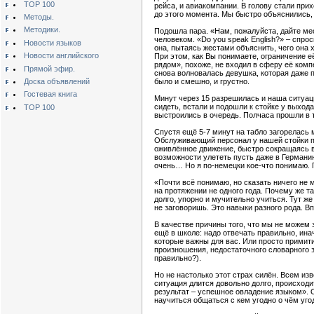
TOP 100
рейса, и авиакомпании. В голову стали при
до этого момента. Мы быстро объяснились,
Методы.
Методики.
Подошла пара. «Нам, пожалуйста, дайте ме
человеком. «Do you speak English?» – спро
Новости языков
она, пытаясь жестами объяснить, чего она х
Новости английского
При этом, как Вы понимаете, ограничение е
рядом», похоже, не входил в сферу её ком
Прямой эфир.
снова волновалась девушка, которая даже п
Доска объявлений
было и смешно, и грустно.
Гостевая книга
Минут через 15 разрешилась и наша ситуац
сидеть, встали и подошли к стойке у выход
TOP 100
выстроились в очередь. Полчаса прошли в 
Спустя ещё 5-7 минут на табло загорелась 
Обслуживающий персонал у нашей стойки пр
оживлённое движение, быстро сокращаясь в
возможности улететь пусть даже в Германию,
очень… Но я по-немецки кое-что понимаю. 
«Почти всё понимаю, но сказать ничего не 
на протяжении не одного года. Почему же т
долго, упорно и мучительно учиться. Тут ж
не заговоришь. Это навыки разного рода. Вп
В качестве причины того, что мы не можем 
ещё в школе: надо отвечать правильно, ин
которые важны для вас. Или просто примит
произношения, недостаточного словарного з
правильно?).
Но не настолько этот страх силён. Всем из
ситуация длится довольно долго, происходи
результат – успешное овладение языком». О
научиться общаться с кем угодно о чём уго