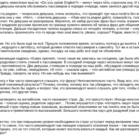
ходить невесёлые мысли. «Do you speak English?» – минут через пять спросила она. И
 девушка начала обслуживать пассажиров в порядке очереди, нами занялся другой п
ста рядом», – попросила девушка, очень волнуясь, что проведёт три часа полёта бе
сила она у них. «Нет», – ответила девушка. – «Нам места рядом дайте, пожалуйста, то
очет. Но девушка не реагировала. Вероятно, её набор русских фраз был очень ограниче
ё владения русским пролегало по границе нужного именно ей запаса фраз для общения
петенции. Дальше посадочные талоны выдали семье из четырёх человек, а потом – сно
ыталась произносить что-то вроде «two seat вместе, please, хорошо? Рядом, вместе (
ия. Но это было ещё не всё. Прошло положенное время, осталось полчаса до вылета.
а, ведущего к автобусу, который должен отвезти пассажиров к самолёту. Тут же и ост
томительном ожидании, однако, посадку на наш рейс всё ещё не объявляли.
мигающая надпись «Gates opened», точно такая же зажглась на соседнем, где была об
одолжал стоять спиной к пассажирам. В соседней очереди через несколько минут на
 протяжённости. Две девушки, стоявшие в очереди на наш рейс, обсуждали сложившу
 но уже, сейчас, немедленно. «А что», – сказала одна, – «по-английски они (немцы) р
Правда, говорить не могу. Но как-нибудь мы там выживем!»
могу.» Как часто приходится слышать эту фразу! Непозволительно часто. Ведь все, кто
акой плачевный результат? Почему, почему, почему все так убеждены, что овладеть и
е можно было бы задать и вопрос тем, кто рекомендует много слушать для того, чтобы
рочем, это другая тема.
заговорить на английском, часто называют страх. Да, это присутствует. Иногда неосоз
аче – плохая оценка, родители заругают… Позже внушается страх «потерять лицо» пер
ивный страх перед новым знакомым, вызванный опасениями не так понять или не быть
апаса и примитивности высказываний, большого количества пауз для раздумий (как ск
вестно, что при повышении уровня необходимости страх уступает перед желанием «выж
т то самое, что часто рекомендуют как панацею хорошего освоения языка – так назыв
днако, это не тот способ, которым может воспользоваться каждый. Как же разговорить
дно?