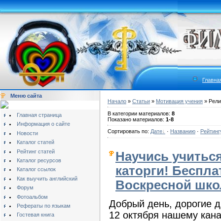
Главна
Меню сайта
Начало
»
Статьи
»
Мотивация учения
» Рели
В категории материалов:
8
Главная страница
Показано материалов:
1-8
Информация о сайте
Сортировать по:
Дате
·
Названию
·
Рейтинг
Новости
Каталог статей
Рейтинг статей
Научись учиться
Каталог ресурсов
каторги! Беспла
Каталог ссылок
Как выучить английский
Воскресной шко
Форум
Фотоальбом
Добрый день, дорогие д
Рефераты по языкам
12 октября нашему кан
Гостевая книга