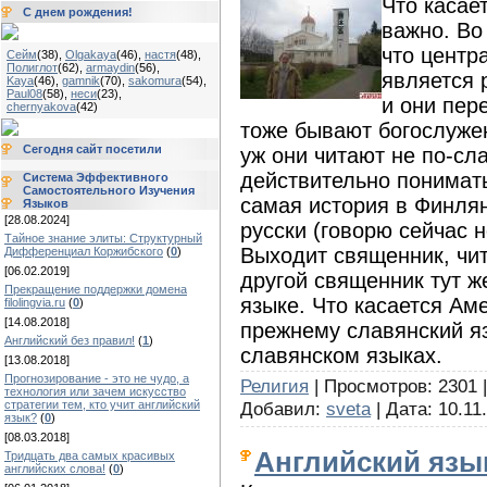
Что касае
С днем рождения!
важно. Во
что центр
Сейм
(38)
,
Olgakaya
(46)
,
настя
(48)
,
Полиглот
(62)
,
armaydin
(56)
,
является 
Kaya
(46)
,
gamnik
(70)
,
sakomura
(54)
,
Paul08
(58)
,
неси
(23)
,
и они пер
chernyakova
(42)
тоже бывают богослужен
Сегодня сайт посетили
уж они читают не по-сл
действительно понимать
Система Эффективного
Самостоятельного Изучения
самая история в Финлян
Языков
[28.08.2024]
русски (говорю сейчас н
Тайное знание элиты: Структурный
Выходит священник, чит
Дифференциал Коржибского
(
0
)
[06.02.2019]
другой священник тут ж
Прекращение поддержки домена
языке. Что касается Ам
filolingvia.ru
(
0
)
[14.08.2018]
прежнему славянский яз
Английский без правил!
(
1
)
славянском языках.
[13.08.2018]
Прогнозирование - это не чудо, а
Религия
| Просмотров: 2301 |
технология или зачем искусство
Добавил:
sveta
| Дата:
10.11
стратегии тем, кто учит английский
язык?
(
0
)
[08.03.2018]
Английский язы
Тридцать два самых красивых
английских слова!
(
0
)