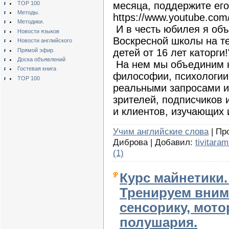
TOP 100
месяца, поддержите его
Методы.
https://www.youtube.com
Методики.
И в честь юбилея я об
Новости языков
Воскресной школы на те
Новости английского
Прямой эфир.
детей от 16 лет каторги!
Доска объявлений
На нем мы объединим 
Гостевая книга
философии, психологии,
TOP 100
реальными запросами и
зрителей, подписчиков 
и клиентов, изучающих
Учим английские слова
| Пр
Диброва | Добавил:
tivitaram
(1)
Курс майнетики.
Тренируем вним
сенсорику, мото
полушария.