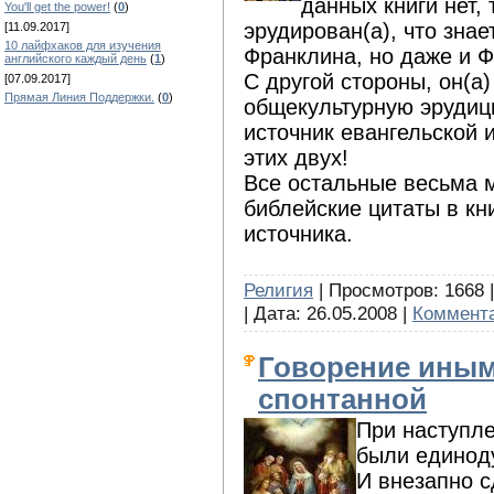
данных книги нет,
You'll get the power!
(
0
)
эрудирован(а), что знае
[11.09.2017]
10 лайфхаков для изучения
Франклина, но даже и Ф
английского каждый день
(
1
)
С другой стороны, он(а)
[07.09.2017]
Прямая Линия Поддержки.
(
0
)
общекультурную эрудици
источник евангельской и
этих двух!
Все остальные весьма 
библейские цитаты в кн
источника.
Религия
| Просмотров: 1668 |
| Дата:
26.05.2008
|
Коммента
Говорение иным
спонтанной
При наступл
были единод
И внезапно с