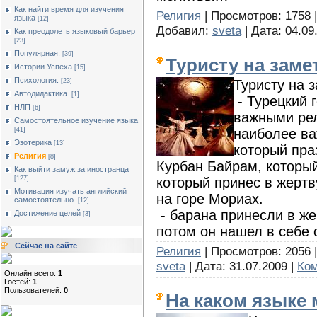
Как найти время для изучения
Религия
| Просмотров: 1758 
языка
[12]
Добавил:
sveta
| Дата:
04.09
Как преодолеть языковый барьер
[23]
Популярная.
[39]
Туристу на заме
Истории Успеха
[15]
Психология.
Туристу на 
[23]
Автодидактика.
[1]
- Турецкий 
НЛП
[6]
важными ре
Cамостоятельное изучение языка
наиболее в
[41]
Эзотерика
[13]
который пра
Религия
[8]
Курбан Байрам, который
Как выйти замуж за иностранца
который принес в жертв
[127]
Мотивация изучать английский
на горе Мориах.
самостоятельно.
[12]
- барана принесли в же
Достижение целей
[3]
потом он нашел в себе 
Сейчас на сайте
Религия
| Просмотров: 2056 | 
sveta
| Дата:
31.07.2009
|
Ком
Онлайн всего:
1
Гостей:
1
Пользователей:
0
На каком языке