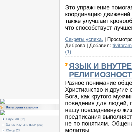
Это упражнение помогае
координацию движений 
также улучшает кровооб
что способствует лучше
Секреты успеха.
| Просмотро
Диброва | Добавил:
tivitaram
(1)
ЯЗЫК И ВНУТР
РЕЛИГИОЗНОСТ
Разное понимание обще
Христианство и другие 
Бога, как крутого мужч
поведения для людей, 
Категории каталога
нашу повседневную жизн
предписания выполняет,
Научная.
[13]
не по понятиям. Общени
Зачем изучать язык
[100]
молитвы…
Юмор
[53]