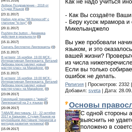
Как не надо учиться ин
[06.01.2018]
Доброе Поздравление - 2018 от
Студии Языков
(
0
)
- Как Вы создаёте Ваш
[23.11.2017]
Набор для игры "88 8опросо8" с
- Беру кусок мрамора и
глаголом "to buy"
(
0
)
Микельанджело
[20.11.2017]
Pushing the button - Динамика
действия в реальности
(
0
)
Вы уже пробовали начи
[15.11.2017]
Скачать Бесплатно Лингвокарты
(
0
)
языком, и это оказалос
[15.11.2017]
вашей жизни? Проверьт
В четверг, 16 ноября, 19.00 МСК -
Интерактивная Лингвокарта. Виталий
из числа нижеперечисл
Диброва представляет новый
Если вы только собирает
мастер-класс на Марафоне.
(
0
)
[15.11.2017]
ошибок не делать.
В четверг, 16 ноября, 19.00 МСК -
Интерактивная Лингвокарта. Виталий
Религия
| Просмотров: 2332 | A
Диброва представляет новый
мастер-класс на Марафоне.
(
0
)
Добавил:
sveta
| Дата:
28.09
[23.09.2017]
Говорящий тренажер с "живой"
Основы правос
Лингвокартой на 2-х языках
(
0
)
[20.09.2017]
С одной стороны а
ТАВАЛЕ фестиваль: 13 - 22 октября
2017 в Харькове. Студия Языков на
выяснить не удает
крупнейшем фестивале тренингов и
методов развития человека!
(
0
)
положено в совет
[15.09.2017]