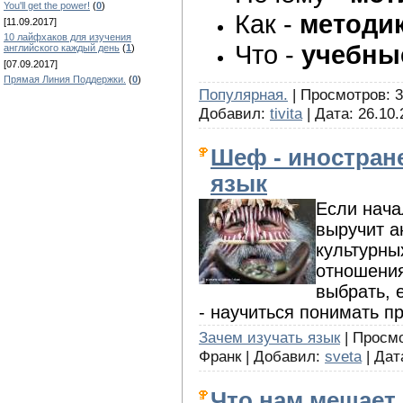
You'll get the power!
(
0
)
Как -
методи
[11.09.2017]
10 лайфхаков для изучения
Что -
учебны
английского каждый день
(
1
)
[07.09.2017]
Прямая Линия Поддержки.
(
0
)
Популярная.
| Просмотров: 3
Добавил:
tivita
| Дата:
26.10.
Шеф - иностране
язык
Если нача
выручит а
культурны
отношения
выбрать, 
- научиться понимать п
Зачем изучать язык
| Просмо
Франк | Добавил:
sveta
| Дат
Что нам мешает 