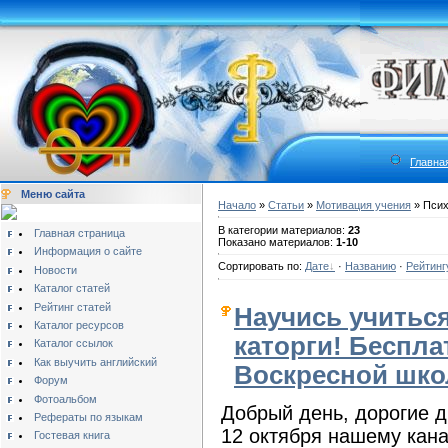
Главна
Меню сайта
Начало
»
Статьи
»
Мотивация учения
» Псих
В категории материалов:
23
Главная страница
Показано материалов:
1-10
Информация о сайте
Сортировать по:
Дате
·
Названию
·
Рейтинг
Новости
Каталог статей
Рейтинг статей
Научись учиться
Каталог ресурсов
каторги! Беспла
Каталог ссылок
Как выучить английский
Воскресной шко
Форум
Фотоальбом
Добрый день, дорогие д
Рефераты по языкам
12 октября нашему кан
Гостевая книга