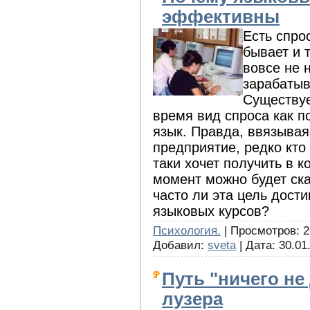
эффективны
Есть спро
бывает и 
вовсе не 
зарабатыв
Существуе
время вид спроса как п
язык. Правда, ввязывая
предприятие, редко кто 
таки хочет получить в к
момент можно будет ска
часто ли эта цель дост
языковых курсов?
Психология.
| Просмотров: 2
Добавил:
sveta
| Дата:
30.01
Путь "ничего не 
лузера