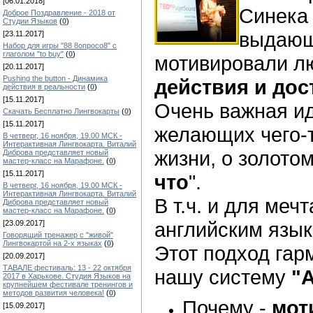
[06.01.2018]
Синека 
Доброе Поздравление - 2018 от
Студии Языков
(
0
)
выдающ
[23.11.2017]
Набор для игры "88 8опросо8" с
глаголом "to buy"
(
0
)
мотивировали л
[20.11.2017]
Pushing the button - Динамика
действия и до
действия в реальности
(
0
)
[15.11.2017]
Очень важная ид
Скачать Бесплатно Лингвокарты
(
0
)
[15.11.2017]
желающих чего-т
В четверг, 16 ноября, 19.00 МСК -
Интерактивная Лингвокарта. Виталий
жизни, о золотом
Диброва представляет новый
мастер-класс на Марафоне.
(
0
)
[15.11.2017]
что
".
В четверг, 16 ноября, 19.00 МСК -
Интерактивная Лингвокарта. Виталий
В т.ч. и для ме
Диброва представляет новый
мастер-класс на Марафоне.
(
0
)
английским язык
[23.09.2017]
Говорящий тренажер с "живой"
Лингвокартой на 2-х языках
(
0
)
Этот подход гар
[20.09.2017]
ТАВАЛЕ фестиваль: 13 - 22 октября
нашу систему
"
2017 в Харькове. Студия Языков на
крупнейшем фестивале тренингов и
методов развития человека!
(
0
)
Почему -
мот
[15.09.2017]