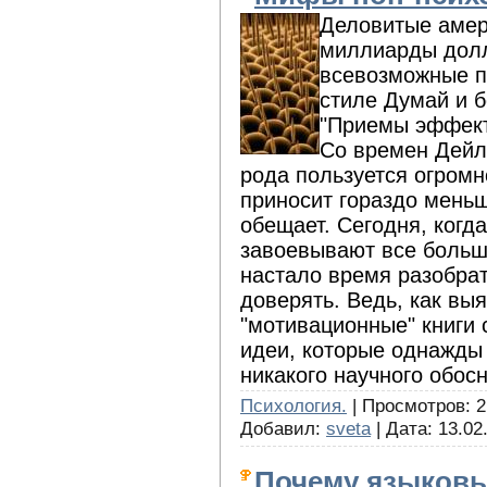
Деловитые амер
миллиарды долл
всевозможные п
стиле Думай и бо
"Приемы эффектив
Со времен Дейл
рода пользуется огромн
приносит гораздо меньш
обещает. Сегодня, когд
завоевывают все больши
настало время разобрат
доверять. Ведь, как вы
"мотивационные" книги
идеи, которые однажды 
никакого научного обос
Психология.
| Просмотров: 21
Добавил:
sveta
| Дата:
13.02
Почему языковы