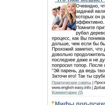
Очевидно, чт
задачей явля
которых он 
эффективно.
Помните прит
рубал дерево
процесс, как Вы понима
дольше, чем если бы бы
Прохожий заметил, что 
довольно продолжитель
последнее даже и не ду
попросил топор. После 
"Эй парень, да ведь тв
Заточи его! Так ты сру
Практические советы
| Просм
www.english-easy.info | Доба
Комментарии (0)
Мифы поп-психо