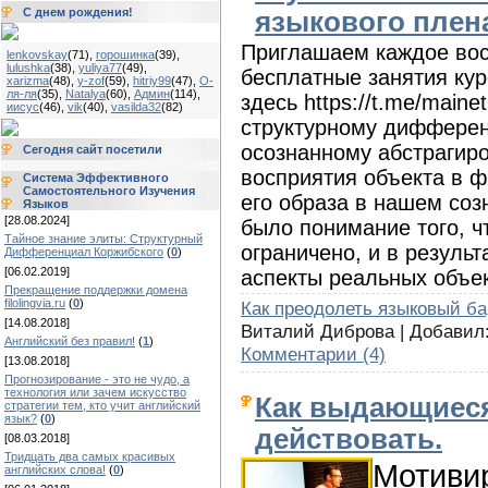
С днем рождения!
языкового плен
Приглашаем каждое вос
lenkovskay
(71)
,
горошинка
(39)
,
lulushka
(38)
,
yuliya77
(49)
,
бесплатные занятия кур
xarizma
(48)
,
y-zof
(59)
,
hitriy99
(47)
,
О-
ля-ля
(35)
,
Natalya
(60)
,
Админ
(114)
,
здесь https://t.me/maine
иисус
(46)
,
vik
(40)
,
vasilda32
(82)
структурному дифферен
осознанному абстрагир
Сегодня сайт посетили
восприятия объекта в 
Система Эффективного
Самостоятельного Изучения
его образа в нашем соз
Языков
[28.08.2024]
было понимание того, ч
Тайное знание элиты: Структурный
ограничено, и в резуль
Дифференциал Коржибского
(
0
)
[06.02.2019]
аспекты реальных объек
Прекращение поддержки домена
filolingvia.ru
(
0
)
Как преодолеть языковый б
[14.08.2018]
Виталий Диброва | Добавил
Английский без правил!
(
1
)
Комментарии (4)
[13.08.2018]
Прогнозирование - это не чудо, а
технология или зачем искусство
Как выдающиес
стратегии тем, кто учит английский
язык?
(
0
)
действовать.
[08.03.2018]
Тридцать два самых красивых
Мотиви
английских слова!
(
0
)