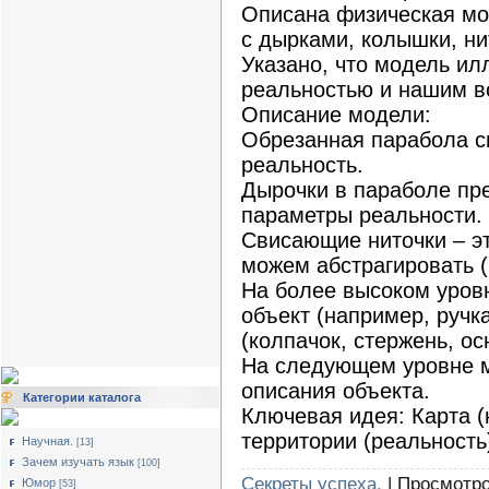
Описана физическая мо
с дырками, колышки, ни
Указано, что модель и
реальностью и нашим в
Описание модели:
Обрезанная парабола с
реальность.
Дырочки в параболе пр
параметры реальности.
Свисающие ниточки – э
можем абстрагировать (
На более высоком уров
объект (например, ручк
(колпачок, стержень, ос
На следующем уровне м
описания объекта.
Категории каталога
Ключевая идея: Карта (
территории (реальность
Научная.
[13]
Зачем изучать язык
[100]
Секреты успеха.
| Просмотро
Юмор
[53]