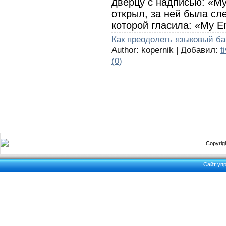
дверцу с надписью: «My 
открыл, за ней была сл
которой гласила: «My Eng
Как преодолеть языковый б
Author: kopernik | Добавил:
t
(0)
Copyrigh
Сайт уп