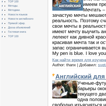
TOP 100
имеем пре
Методы.
Мечтать –
Методики.
зачастую мечты мешают
Новости языков
Новости английского
реальность. Поэтому сч
Прямой эфир.
свои мечты в реальност
Доска объявлений
имеют мечту выучить ан
Гостевая книга
лелеют как дивной красо
TOP 100
красивая мечта так и о
запас ограничивается вы
My pen is blue. I love you
Как найти время для изучен
Author: thanx | Добавил:
svet
Английский для
Ученые-футу
барьеры окон
текущего два
одна полови
свободно изъясняться н