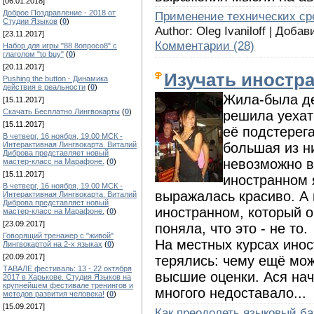
[06.01.2018]
Доброе Поздравление - 2018 от
Применение технических ср
Студии Языков
(
0
)
Author: Oleg Ivaniloff | Доба
[23.11.2017]
Комментарии (28)
Набор для игры "88 8опросо8" с
глаголом "to buy"
(
0
)
[20.11.2017]
Изучать иностра
Pushing the button - Динамика
действия в реальности
(
0
)
Жила-была де
[15.11.2017]
Скачать Бесплатно Лингвокарты
(
0
)
решила уехат
[15.11.2017]
её подстерег
В четверг, 16 ноября, 19.00 МСК -
большая из ни
Интерактивная Лингвокарта. Виталий
Диброва представляет новый
невозможно в
мастер-класс на Марафоне.
(
0
)
[15.11.2017]
иностранном 
В четверг, 16 ноября, 19.00 МСК -
выражалась красиво. А 
Интерактивная Лингвокарта. Виталий
Диброва представляет новый
иностранном, который он
мастер-класс на Марафоне.
(
0
)
[23.09.2017]
поняла, что это - не то.
Говорящий тренажер с "живой"
На местных курсах ино
Лингвокартой на 2-х языках
(
0
)
[20.09.2017]
терялись: чему ещё мож
ТАВАЛЕ фестиваль: 13 - 22 октября
высшие оценки. Ася нач
2017 в Харькове. Студия Языков на
крупнейшем фестивале тренингов и
многого недоставало...
методов развития человека!
(
0
)
[15.09.2017]
Как преодолеть языковый б