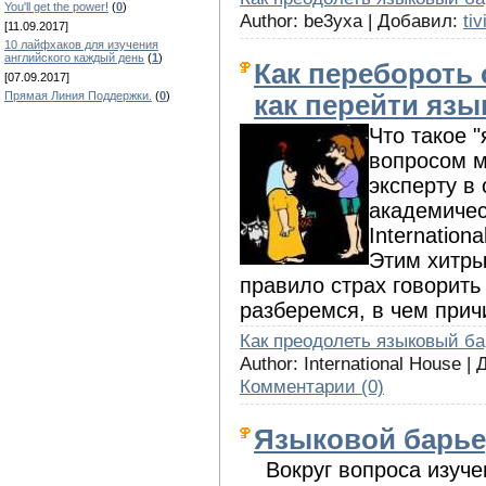
You'll get the power!
(
0
)
Author: be3yxa | Добавил:
tiv
[11.09.2017]
10 лайфхаков для изучения
английского каждый день
(
1
)
Как перебороть 
[07.09.2017]
Прямая Линия Поддержки.
(
0
)
как перейти яз
Что такое 
вопросом м
эксперту в
академичес
Internation
Этим хитры
правило страх говорить
разберемся, в чем причи
Как преодолеть языковый б
Author: International House |
Комментарии (0)
Языковой барье
Вокруг вопроса изучен