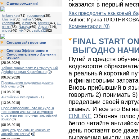
оказался в первый меся
С днем рождения!
Как преодолеть языковый б
lenkovskay
(71)
,
горошинка
(39)
,
Author: Ирина ПЛОТНИКОВА
lulushka
(38)
,
yuliya77
(49)
,
xarizma
(48)
,
y-zof
(59)
,
hitriy99
(47)
,
О-
Комментарии (0)
ля-ля
(35)
,
Natalya
(60)
,
Админ
(114)
,
иисус
(46)
,
vik
(40)
,
vasilda32
(82)
FINAL START ON
Сегодня сайт посетили
ВЫГОДНО НАЧИ
Система Эффективного
Самостоятельного Изучения
Путей и средств обучен
Языков
[28.08.2024]
водовороте образовател
Тайное знание элиты: Структурный
а реальный короткий п
Дифференциал Коржибского
(
0
)
[06.02.2019]
и финансовыми затрата
Прекращение поддержки домена
Вновь прибывший в язык
filolingvia.ru
(
0
)
[14.08.2018]
говорить 2) понимать 3
Английский без правил!
(
1
)
пределами своей вирту
[13.08.2018]
скамьи. И все это Вы н
Прогнозирование - это не чудо, а
технология или зачем искусство
ONLINE
Обгоняя голос д
стратегии тем, кто учит английский
язык?
(
0
)
бегло читайте английски
[08.03.2018]
день поставят все даж
Тридцать два самых красивых
английских слова!
(
0
)
выражения мысли на ав