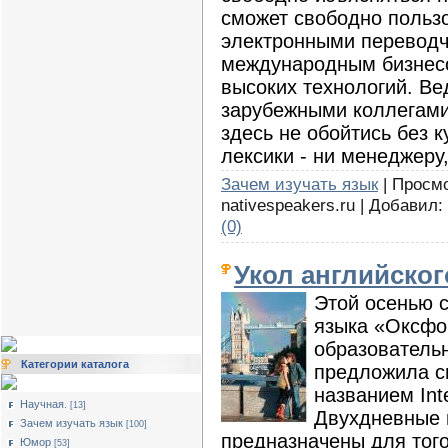
сможет свободно польз
электронными перевод
международным бизнесо
высоких технологий. Ве
зарубежными коллегами
здесь не обойтись без 
лексики - ни менеджеру,
Зачем изучать язык
| Просмо
nativespeakers.ru | Добавил:
(0)
Укол английског
Этой осенью с
языка «Оксфо
образователь
Категории каталога
предложила с
названием Int
Научная.
[13]
Двухдневные 
Зачем изучать язык
[100]
предназначены для того
Юмор
[53]