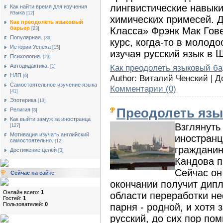
лингвистические навыки
Как найти время для изучения
языка
[12]
химических примесей. 
Как преодолеть языковый
барьер
Класса» Фрэнк Мак Гове
[23]
Популярная.
[39]
курс, когда-то в молод
Истории Успеха
[15]
изучая русский язык в 
Психология.
[23]
Как преодолеть языковый б
Автодидактика.
[1]
НЛП
Author: Виталий Ченский | 
[6]
Cамостоятельное изучение языка
Комментарии (0)
[41]
Эзотерика
[13]
Преодолеть язы
Религия
[8]
Как выйти замуж за иностранца
Взглянуть
[127]
Мотивация изучать английский
иностранц
самостоятельно.
[12]
гражданин
Достижение целей
[3]
Кандова п
Сейчас он
Сейчас на сайте
окончании получит дип
Онлайн всего:
1
области переработки не
Гостей:
1
Пользователей:
0
парня - родной, и хотя 
русский, до сих пор пом