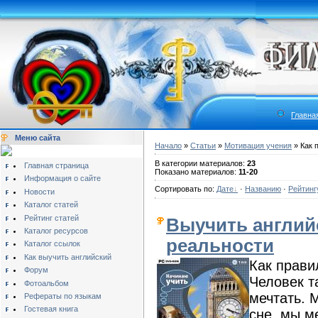
Главна
Меню сайта
Начало
»
Статьи
»
Мотивация учения
» Как 
В категории материалов:
23
Главная страница
Показано материалов:
11-20
Информация о сайте
Сортировать по:
Дате
·
Названию
·
Рейтинг
Новости
Каталог статей
Рейтинг статей
Выучить английс
Каталог ресурсов
реальности
Каталог ссылок
Как выучить английский
Как прави
Форум
Человек т
Фотоальбом
мечтать. 
Рефераты по языкам
Гостевая книга
сне, мы м