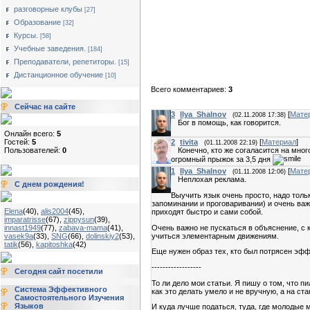
разговорные клубы
[27]
Образование
[32]
Курсы.
[58]
Учебные заведения.
[184]
Преподаватели, репетиторы.
[15]
Дистанционное обучение
[10]
Всего комментариев:
3
Сейчас на сайте
3
Ilya_Shalnov
[
Мате
(02.11.2008 17:38)
Бог в помощь, как говорится.
Онлайн всего:
5
Гостей:
5
2
tivita
[
Материал
]
(01.11.2008 22:19)
Пользователей:
0
Конечно, кто же согаласится на мног
огромный прыжок за 3,5 дня
1
Ilya_Shalnov
[
Мате
(01.11.2008 12:06)
Неплохая реклама.
С днем рождения!
Выучить язык очень просто, надо тольк
запоминании и проговаривании) и очень важ
Elena
(40)
,
alis2004
(45)
,
приходят быстро и сами собой.
imparatrisse
(67)
,
zippysun
(39)
,
Очень важно не пускаться в объяснение, с к
innast1949
(77)
,
zabava-mama
(41)
,
учиться элементарным движениям.
vasek9a
(33)
,
SNG
(66)
,
dolinskiy2
(53)
,
tatik
(56)
,
kapitoshka
(42)
Еще нужен образ тех, кто был потрясен эфф
------------------
Сегодня сайт посетили
То ли дело мои статьи. Я пишу о том, что п
Система Эффективного
как это делать умело и не вручную, а на ст
Самостоятельного Изучения
Языков
И куда лучше податься, туда, где молодые м