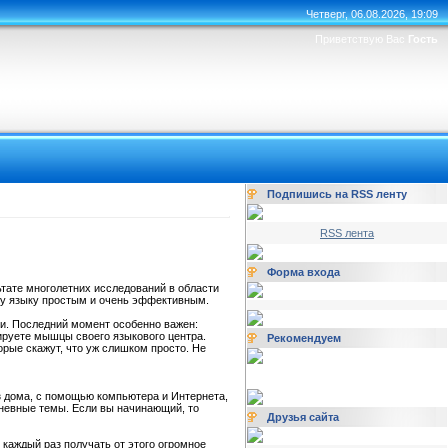
Четверг, 06.08.2026, 19:09
Приветствую Вас
Гость
Подпишись на RSS ленту
RSS лента
Форма входа
тате многолетних исследований в области
му языку простым и очень эффективным.
и. Последний момент особенно важен:
нируете мышцы своего языкового центра.
Рекомендуем
орые скажут, что уж слишком просто. Не
из дома, с помощью компьютера и Интернета,
дневные темы. Если вы начинающий, то
Друзья сайта
 каждый раз получать от этого огромное