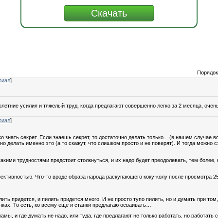
Порядок
риал
]
олетние усилия и тяжелый труд, когда предлагают совершенно легко за 2 месяца, очень
риал
]
о знать секрет. Если знаешь секрет, то достаточно делать только... (в нашем случае 
но делать именно это (а то скажут, что слишком просто и не поверят). И тогда можно
акими трудностями предстоит столкнуться, и их надо будет преодолевать, тем более, 
ективностью. Что-то вроде образа народа раскупающего коку-колу после просмотра 25
илить придется, и пилить придется много. И не просто тупо пилить, но и думать при том
анках. То есть, ко всему еще и станки предлагаю осваивать…
амы, и где думать не надо, или туда, где предлагают не только работать, но работать 