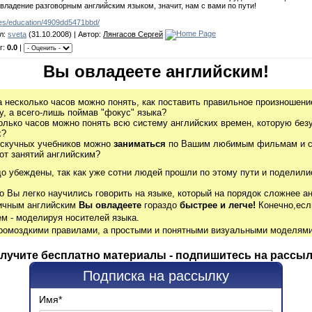
владение разговорным английским языком, значит, нам с вами по пути!
hes/education/4909dd5471bbd/
л:
sveta
(31.10.2008) | Автор:
Лянгасов Сергей
г:
0.0
|
Вы овладеете английским!
а несколько часов можно понять, как поставить правильное произношение
, а всего-лишь поймав "фокус" языка?
олько часов можно понять всю систему английских времен, которую без
х?
 скучных учебников можно
заниматься
по Вашим любимым фильмам и се
от занятий английским?
до убеждены, так как уже сотни людей прошли по этому пути и поделили
о Вы легко научились говорить на языке, который на порядок сложнее ан
гичным английским
Вы овладеете
гораздо
быстрее и легче!
Конечно,есл
м - моделируя носителей языка.
громоздкими правилами, а простыми и понятными визуальными моделями
лучите бесплатно материалы - подпишитесь на рассыл
Подписка на рассылку
Имя
*