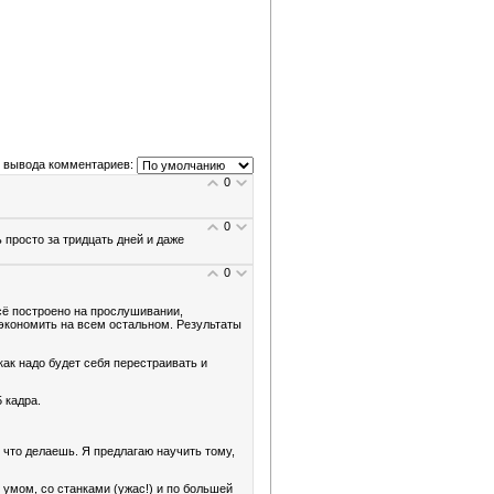
 вывода комментариев:
0
0
 просто за тридцать дней и даже
0
всё построено на прослушивании,
 сэкономить на всем остальном. Результаты
как надо будет себя перестраивать и
 кадра.
, что делаешь. Я предлагаю научить тому,
с умом, со станками (ужас!) и по большей