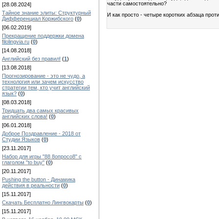
части самостоятельно?
[28.08.2024]
Тайное знание элиты: Структурный
И как просто - четыре коротких абзаца про
Дифференциал Коржибского
(
0
)
[06.02.2019]
Прекращение поддержки домена
filolingvia.ru
(
0
)
[14.08.2018]
Английский без правил!
(
1
)
[13.08.2018]
Прогнозирование - это не чудо, а
технология или зачем искусство
стратегии тем, кто учит английский
язык?
(
0
)
[08.03.2018]
Тридцать два самых красивых
английских слова!
(
0
)
[06.01.2018]
Доброе Поздравление - 2018 от
Студии Языков
(
0
)
[23.11.2017]
Набор для игры "88 8опросо8" с
глаголом "to buy"
(
0
)
[20.11.2017]
Pushing the button - Динамика
действия в реальности
(
0
)
[15.11.2017]
Скачать Бесплатно Лингвокарты
(
0
)
[15.11.2017]