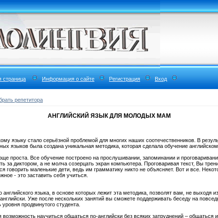
я страница
Информация о сайте
Регистрация
Вход
брать репетитора
АНГЛИЙСКИЙ ЯЗЫК ДЛЯ МОЛОДЫХ МАМ
ому языку стало серьёзной проблемой для многих наших соотечественников. В резуль
ных языков была создана уникальная методика, которая сделала обучение английско
ще проста. Все обучение построено на прослушивании, запоминании и проговаривани
ть за диктором, а не молча созерцать экран компьютера. Проговаривая текст, Вы тре
ся говорить маленькие дети, ведь им грамматику никто не объясняет. Вот и все. Некот
жное - это заставить себя учиться.
о английского языка, в основе которых лежит эта методика, позволят вам, не выходя 
о-английски. Уже после нескольких занятий вы сможете поддерживать беседу на повсе
ь уровня продвинутого студента.
 возможность научиться общаться по-английски без всяких затруднений – общаться и