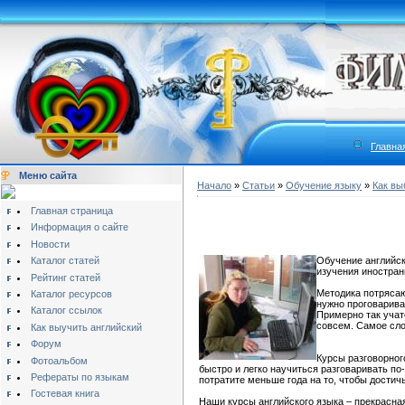
Главна
Меню сайта
Начало
»
Статьи
»
Обучение языку
»
Как вы
Главная страница
Информация о сайте
Новости
Каталог статей
Обучение английск
изучения иностран
Рейтинг статей
Методика потрясаю
Каталог ресурсов
нужно проговарива
Каталог ссылок
Примерно так учат
совсем. Самое сло
Как выучить английский
Форум
Курсы разговорног
Фотоальбом
быстро и легко научиться разговаривать п
Рефераты по языкам
потратите меньше года на то, чтобы достич
Гостевая книга
Наши курсы английского языка – прекрасная