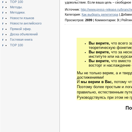
TOP 100
удовольствие. Если ваша цель – свободное 
Методы.
Источник:
http://www.press-release.ru/branc
Методики.
Категория:
Как выбрать репетитора
| Добави
Новости языков
Просмотров:
2699
| Комментарии:
3
| Рейтин
Новости английского
Прямой эфир.
Доска объявлений
Гостевая книга
Вы верите,
что всего з
TOP 100
теоретическую фонетику
Вы верите,
что за неск
институте или на курса
Вы верите,
что вместо
восторг и наслаждение 
Мы не только верим, а и твер
достижениями!
И
мы верим в Вас,
потому чт
Поэтому более простым и ло
правильно, естественным путе
Руководствуясь при этом не 
По