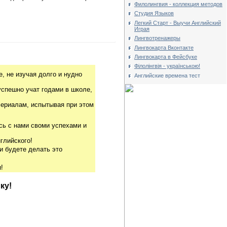
Филолингвия - коллекция методов
Студия Языков
Легкий Старт - Выучи Английский
Играя
Лингвотренажеры
Лингвокарта Вконтакте
Лингвокарта в Фейсбуке
Філолінгвія - українською!
, не изучая долго и нудно
Английские времена тест
успешно учат годами в школе,
риалам, испытывая при этом
сь с нами своми успехами и
глийского!
и будете делать это
!
ку!