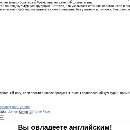
ет не только Вольтера и Франклина, но даже и Ф.Шпильгагена.
тся на общекультурную эрудицию читателя, что указывает источник евангельской и биб
гельские и библейские цитаты в книге приведены без указания источника. Невольно 
дения! Ей-богу, если ввести в школе предмет "Основы православной культуры", врем
/05/blog-post_25.html
008) | Автор:
Sergio
Вы овладеете английским!