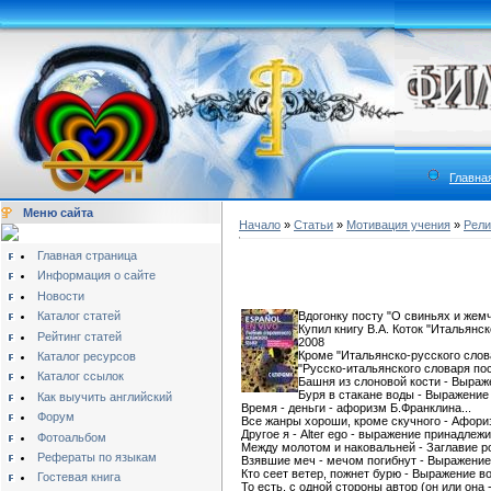
Главна
Меню сайта
Начало
»
Статьи
»
Мотивация учения
»
Рели
Главная страница
Информация о сайте
Новости
Каталог статей
Вдогонку посту "О свиньях и жемчу
Купил книгу В.А. Коток "Итальянс
Рейтинг статей
2008
Кроме "Итальянско-русского слов
Каталог ресурсов
"Русско-итальянского словаря пос
Каталог ссылок
Башня из слоновой кости - Выраж
Буря в стакане воды - Выражени
Как выучить английский
Время - деньги - афоризм Б.Франклина...
Форум
Все жанры хороши, кроме скучного - Афориз
Другое я - Alter ego - выражение принадле
Фотоальбом
Между молотом и наковальней - Заглавие р
Рефераты по языкам
Взявшие меч - мечом погибнут - Выражение 
Кто сеет ветер, пожнет бурю - Выражение воз
Гостевая книга
То есть, с одной стороны автор (он или она