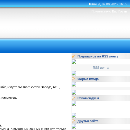
Пятница, 07.08.2026, 16:55
Приветствую Вас
Гость
Подпишись на RSS ленту
RSS лента
Форма входа
ий", издательства "Восток-Запад", АСТ,
, например:
Рекомендуем
Друзья сайта
).
ремена, в выходных данных книги нет, только