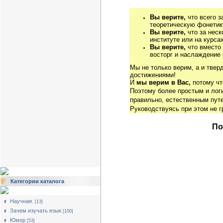
Вы верите,
что всего з
теоретическую фонетику
Вы верите,
что за неск
институте или на курса
Вы верите,
что вместо
восторг и наслаждение 
Мы не только верим, а и твер
достижениями!
И
мы верим в Вас,
потому чт
Поэтому более простым и ло
правильно, естественным путе
Руководствуясь при этом не 
По
Категории каталога
Научная.
[13]
Зачем изучать язык
[100]
Юмор
[53]