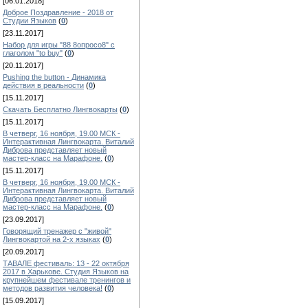
[06.01.2018]
Доброе Поздравление - 2018 от
Студии Языков
(
0
)
[23.11.2017]
Набор для игры "88 8опросо8" с
глаголом "to buy"
(
0
)
[20.11.2017]
Pushing the button - Динамика
действия в реальности
(
0
)
[15.11.2017]
Скачать Бесплатно Лингвокарты
(
0
)
[15.11.2017]
В четверг, 16 ноября, 19.00 МСК -
Интерактивная Лингвокарта. Виталий
Диброва представляет новый
мастер-класс на Марафоне.
(
0
)
[15.11.2017]
В четверг, 16 ноября, 19.00 МСК -
Интерактивная Лингвокарта. Виталий
Диброва представляет новый
мастер-класс на Марафоне.
(
0
)
[23.09.2017]
Говорящий тренажер с "живой"
Лингвокартой на 2-х языках
(
0
)
[20.09.2017]
ТАВАЛЕ фестиваль: 13 - 22 октября
2017 в Харькове. Студия Языков на
крупнейшем фестивале тренингов и
методов развития человека!
(
0
)
[15.09.2017]