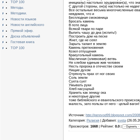
TOP 100
инициалы) настолько эрудирован(а), что зна
С другой стороны, он(а) настолько не надее
Методы.
Все остальные весьма многочисленные еван
Методики.
невдомек, что и
Бесплодная смоковница
Новости языков
Бросать камень
Новости английского
В поте лица
Всякой твари по паре
Прямой эфир.
Выпить чашу до дна (испить!)
Доска объявлений
Построить дом на песке
Жнет, где не сеял
Гостевая книга
Зарыть талант в землю
Камень преткновения
TOP 100
Козел отпущения
Краеугольный камень
Масличная (оливковая) ветвь
Не хлебом единым жив человек
Несть пророка в отечестве своем
Нищие духом
Отряхнуть прах от ног своих
Соль земли
Суета сует
Умывать руки
Хлеб насущный
Хранить как зеницу ока
и некоторые другие
тоже библейского и евангельского происхож
малость, зато пользы от него - целый вагон!
Источник:
http://perevod99.blogspot.com/2008
Категория:
Религия
| Добавил:
sveta
(26.05.2
Просмотров:
1668
| Рейтинг:
0.0
|