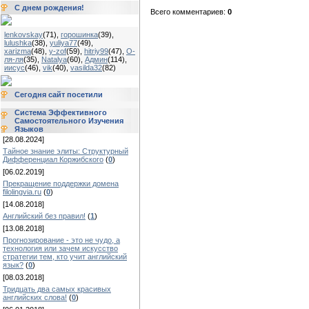
С днем рождения!
Всего комментариев:
0
lenkovskay
(71)
,
горошинка
(39)
,
lulushka
(38)
,
yuliya77
(49)
,
xarizma
(48)
,
y-zof
(59)
,
hitriy99
(47)
,
О-
ля-ля
(35)
,
Natalya
(60)
,
Админ
(114)
,
иисус
(46)
,
vik
(40)
,
vasilda32
(82)
Сегодня сайт посетили
Система Эффективного
Самостоятельного Изучения
Языков
[28.08.2024]
Тайное знание элиты: Структурный
Дифференциал Коржибского
(
0
)
[06.02.2019]
Прекращение поддержки домена
filolingvia.ru
(
0
)
[14.08.2018]
Английский без правил!
(
1
)
[13.08.2018]
Прогнозирование - это не чудо, а
технология или зачем искусство
стратегии тем, кто учит английский
язык?
(
0
)
[08.03.2018]
Тридцать два самых красивых
английских слова!
(
0
)