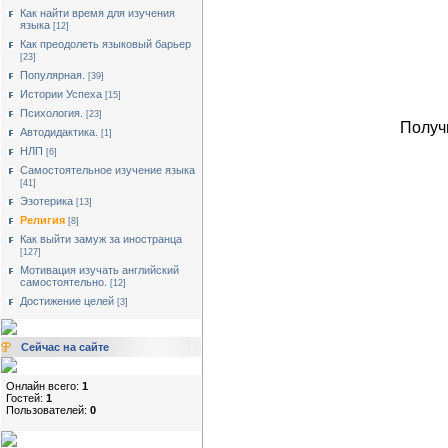
Как найти время для изучения
языка
[12]
Как преодолеть языковый барьер
[23]
Популярная.
[39]
Истории Успеха
[15]
Психология.
[23]
Получ
Автодидактика.
[1]
НЛП
[6]
Cамостоятельное изучение языка
[41]
Эзотерика
[13]
Религия
[8]
Как выйти замуж за иностранца
[127]
Мотивация изучать английский
самостоятельно.
[12]
Достижение целей
[3]
Сейчас на сайте
Онлайн всего:
1
Гостей:
1
Пользователей:
0