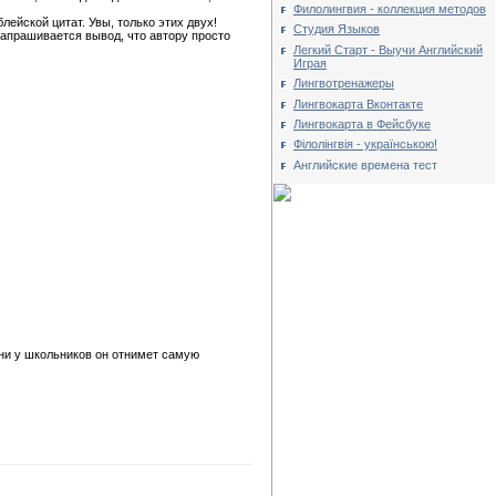
Филолингвия - коллекция методов
лейской цитат. Увы, только этих двух!
Студия Языков
напрашивается вывод, что автору просто
Легкий Старт - Выучи Английский
Играя
Лингвотренажеры
Лингвокарта Вконтакте
Лингвокарта в Фейсбуке
Філолінгвія - українською!
Английские времена тест
ени у школьников он отнимет самую