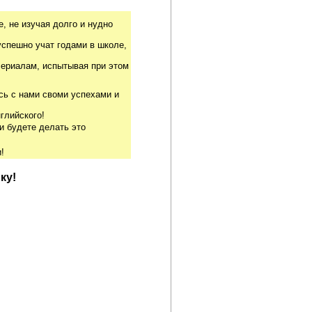
, не изучая долго и нудно
успешно учат годами в школе,
риалам, испытывая при этом
сь с нами своми успехами и
глийского!
и будете делать это
!
ку!