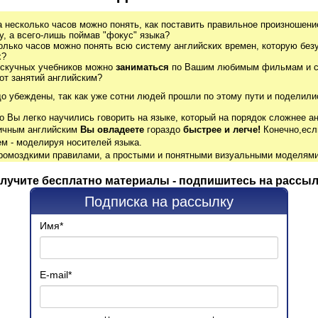
а несколько часов можно понять, как поставить правильное произношение
, а всего-лишь поймав "фокус" языка?
олько часов можно понять всю систему английских времен, которую без
х?
 скучных учебников можно
заниматься
по Вашим любимым фильмам и се
от занятий английским?
до убеждены, так как уже сотни людей прошли по этому пути и поделили
о Вы легко научились говорить на языке, который на порядок сложнее ан
гичным английским
Вы овладеете
гораздо
быстрее и легче!
Конечно,есл
м - моделируя носителей языка.
громоздкими правилами, а простыми и понятными визуальными моделями
лучите бесплатно материалы - подпишитесь на рассыл
Подписка на рассылку
Имя
*
E-mail
*