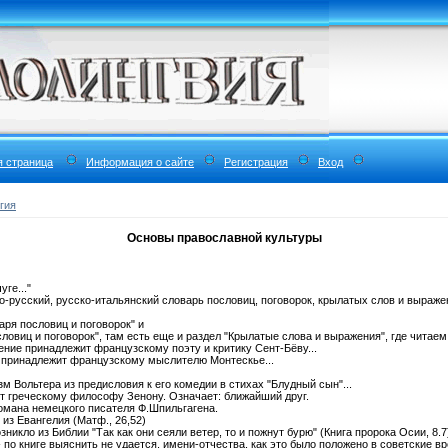
я страница
Информация о сайте
Регистрация
Вход
гия
Основы православной культуры
ге..."
ко-русский, русско-итальянский словарь пословиц, поговорок, крылатых слов и выражен
аря пословиц и поговорок" и
ловиц и поговорок", там есть еще и раздел "Крылатые слова и выражения", где читаем
ение принадлежит французскому поэту и критику Сент-Бёву...
е принадлежит французскому мыслителю Монтескье...
м Вольтера из предисловия к его комедии в стихах "Блудный сын"...
жит греческому философу Зенону. Означает: ближайший друг.
омана немецкого писателя Ф.Шпильгагена.
из Евангелия (Матф., 26,52)
никло из Библии "Так как они сеяли ветер, то и пожнут бурю" (Книга пророка Осии, 8.7
 - по книге выяснить не удается, имени-отчества, как это было положено в советские в