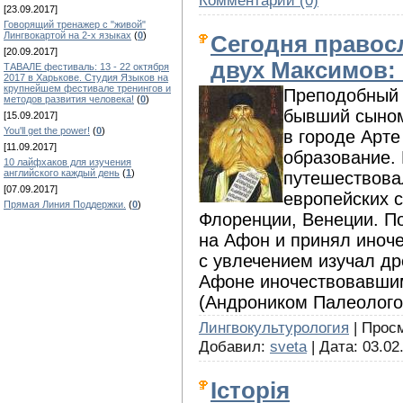
[23.09.2017]
Говорящий тренажер с "живой"
Лингвокартой на 2-х языках
(
0
)
Сегодня правос
[20.09.2017]
двух Максимов: 
ТАВАЛЕ фестиваль: 13 - 22 октября
2017 в Харькове. Студия Языков на
крупнейшем фестивале тренингов и
Преподобный М
методов развития человека!
(
0
)
бывший сыном 
[15.09.2017]
You'll get the power!
(
0
)
в городе Арте
[11.09.2017]
образование. 
10 лайфхаков для изучения
английского каждый день
(
1
)
путешествовал
[07.09.2017]
европейских 
Прямая Линия Поддержки.
(
0
)
Флоренции, Венеции. П
на Афон и принял иноче
с увлечением изучал др
Афоне иночествовавши
(Андроником Палеолого
Лингвокультурология
| Просмо
Добавил:
sveta
| Дата:
03.02
Історія