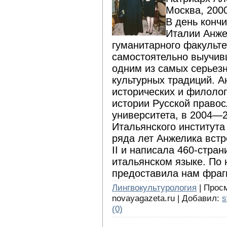
Москва, 2000
В день конч
Италии Анже
гуманитарного факульте
самостоятельно выучивш
одним из самых серьезн
культурных традиций. 
исторических и филолог
истории Русской правос
университета, в 2004—2
Итальянского института
ряда лет Анжелика вст
II и написала 460-стра
итальянском языке. По
предоставила нам фраг
Лингвокультурология
| Просм
novayagazeta.ru | Добавил:
s
(0)