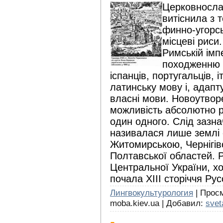
Церковносла
витіснила з т
финно-угорсь
місцеві риси
Римській імпе
походженню 
іспанців, португальців, 
латинську мову і, адап
власні мови. Новоутвор
можливість абсолютно р
один одного. Слід зазна
називалася лише землі 
Житомирською, Чернігівс
Полтавської областей. Р
Центральної України, хо
почала ХIII сторіччя Рус
Лингвокультурология
| Просм
moba.kiev.ua | Добавил:
svet