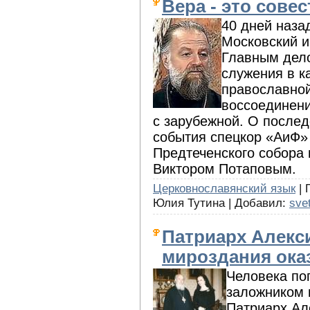
Вера - это сове
40 дней наза
Московский и
Главным дело
служения в к
православной
воссоединени
с зарубежной. О послед
события спецкор «АиФ»
Предтеченского собора
Виктором Потаповым.
Церковнославянский язык
| 
Юлия Тутина | Добавил:
sve
Патриарх Алекси
мироздания ока
Человека пог
заложником 
Патриарх Ал