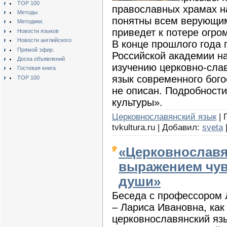
TOP 100
православных храмах н
Методы.
понятны всем верующим
Методики.
приведет к потере огро
Новости языков
Новости английского
В конце прошлого года 
Прямой эфир.
Российской академии на
Доска объявлений
изучению церковно-слав
Гостевая книга
язык современного бого
TOP 100
не описан. Подробности
культуры».
Церковнославянский язык
| 
tvkultura.ru | Добавил:
sveta
«Церковнославя
выражением чув
души»
Беседа с профессором 
– Лариса Ивановна, как
церковнославянский яз