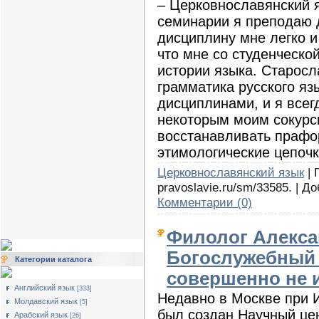
– Церковнославянский 
семинарии я преподаю д
дисциплину мне легко и
что мне со студенческо
истории языка. Старосл
грамматика русского я
дисциплинами, и я всег
некоторым моим сокурс
восстанавливать прафо
этимологические цепочк
Церковнославянский язык
| 
pravoslavie.ru/sm/33585. | Д
Комментарии (0)
Филолог Алекса
Богослужебный 
Категории каталога
совершенно не 
Английский язык
[333]
Недавно в Москве при И
Молдавский язык
[5]
был создан Научный це
Арабский язык
[26]