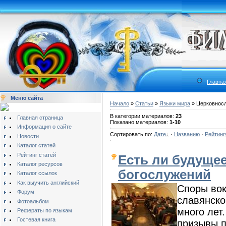
Главна
Меню сайта
Начало
»
Статьи
»
Языки мира
» Церковносл
В категории материалов:
23
Главная страница
Показано материалов:
1-10
Информация о сайте
Сортировать по:
Дате
·
Названию
·
Рейтинг
Новости
Каталог статей
Рейтинг статей
Есть ли будуще
Каталог ресурсов
богослужений
Каталог ссылок
Как выучить английский
Споры вок
Форум
славянско
Фотоальбом
много лет
Рефераты по языкам
Гостевая книга
призывы п