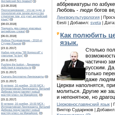
Английский без правил!
(
1
)
аббревиатуры по азбуке
[13.08.2018]
Любовь - люди богов в
Прогнозирование - это не чудо, а
технология или зачем искусство
Лингвокультурология
| Просм
стратегии тем, кто учит английский
язык?
(
0
)
Eesti | Добавил:
sveta
| Дата
[08.03.2018]
Тридцать два самых красивых
английских слова!
(
0
)
Как полюбить ц
[06.01.2018]
Доброе Поздравление - 2018 от
язык.
Студии Языков
(
0
)
[23.11.2017]
Столько пол
Набор для игры "88 8опросо8" с
возможност
глаголом "to buy"
(
0
)
[20.11.2017]
частично за
Pushing the button - Динамика
русским. Да
действия в реальности
(
0
)
только пере
[15.11.2017]
Скачать Бесплатно Лингвокарты
(
0
)
даже людям
[15.11.2017]
Церкви наполнятся, пр
В четверг, 16 ноября, 19.00 МСК -
Интерактивная Лингвокарта. Виталий
молиться. Другие же за
Диброва представляет новый
мастер-класс на Марафоне.
(
0
)
и непонятное, но драго
[15.11.2017]
Церковнославянский язык
| 
В четверг, 16 ноября, 19.00 МСК -
Интерактивная Лингвокарта. Виталий
Виктор Судариков | Добавил
Диброва представляет новый
мастер-класс на Марафоне.
(
0
)
Комментарии (0)