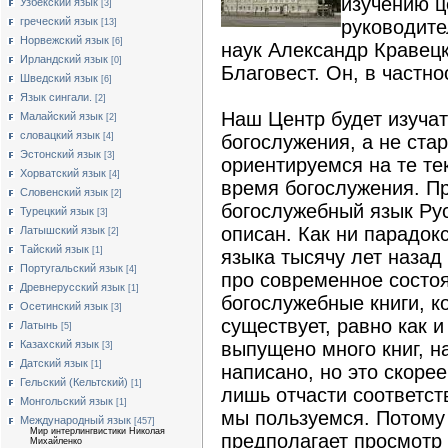
изучению ц
Узбекский язык
[3]
греческий язык
руководите
[13]
Норвежский язык
[6]
наук Александр Кравецк
Ирландский язык
[0]
Благовест. Он, в частно
Шведский язык
[6]
Язык сингали.
[2]
Наш Центр будет изучат
Малайский язык
[2]
словацкий язык
богослужения, а не стар
[4]
Эстонский язык
[3]
ориентируемся на те те
Хорватский язык
[4]
время богослужения. Пр
Словенский язык
[2]
богослужебный язык Ру
Турецкий язык
[3]
описан. Как ни парадок
Латышский язык
[2]
Тайский язык
[1]
языка тысячу лет назад
Португальский язык
[4]
про современное состо
Древнерусский язык
[1]
богослужебные книги, к
Осетинский язык
[3]
существует, равно как и
Латынь
[5]
выпущено много книг, н
Казахский язык
[3]
Датский язык
[1]
написано, но это скоре
Гельский (Кельтский)
[1]
лишь отчасти соответс
Монгольский язык
[1]
мы пользуемся. Потому
Международный язык
[457]
Мир интерлингвистики Николая
предполагает просмотр 
Михайленко