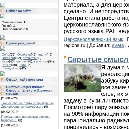
материала, а для церко
сделано. И непосредст
Сейчас на сайте
Центра стала работа н
Онлайн всего:
1
церковнославянского яз
Гостей:
1
Пользователей:
0
русского языка РАН вед
Церковнославянский язык
| 
С днем рождения!
regions.ru | Добавил:
sveta
| 
Сейм
(38)
,
Olgakaya
(46)
,
настя
(48)
,
Скрытые смысл
Полиглот
(62)
,
armaydin
(56)
,
Kaya
(46)
,
gamnik
(70)
,
sakomura
(54)
,
Paul08
(58)
,
неси
(23)
,
Я думаю м
chernyakova
(42)
революци
азбуку ки
Сегодня сайт посетили
все замеч
Система Эффективного
Самостоятельного Изучения
слов, их 
Языков
[28.08.2024]
задачу в руки лингвисто
Тайное знание элиты: Структурный
Посмотрел пару эпизодо
Дифференциал Коржибского
(
0
)
[06.02.2019]
на 90% информации пок
Прекращение поддержки домена
параноидально-радикал
filolingvia.ru
(
0
)
[14.08.2018]
понравилась - возможн