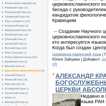
церковнославянского яз
Языки малых народов
[40]
Немецкий язык
[33]
беседа с руководителем
Итальянский язык
[11]
кандидатом филологиче
Украинский язык
[36]
Кравецким
Язык эсперанто
[134]
Испанский язык
[12]
-- Создание Научного ц
Французский язык
[26]
Китайский язык
[40]
церковнославянского яз
Польский язык
[2]
кто интересуется языко
цыганский язык
[1]
Когда был создан Цент
Русский язык
[302]
Язык Санскрит
[3]
Церковнославянский язык
| 
Искусственные языки
[523]
Юлия Зайцева | Добавил:
sv
Корейский язык
[4]
(0)
Финский язык
[8]
Церковнославянский язык
[23]
АЛЕКСАНДР КР
Чешский язык
[3]
Японский язык
[18]
БОГОСЛУЖЕБН
Язык жестов
[28]
ЦЕРКВИ АБСОЛ
Исландский язык
[1]
Грузинский язык
[1]
Недавно в 
Иврит
[6]
языка РАН 
Венгерский язык
[4]