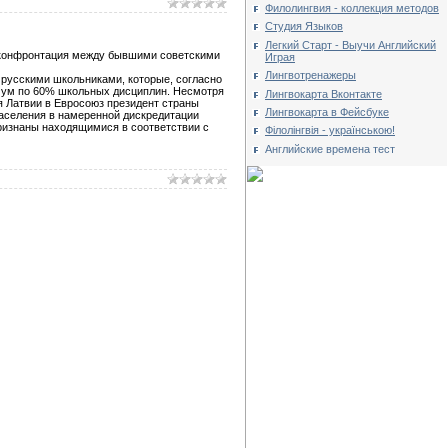
Филолингвия - коллекция методов
Студия Языков
Легкий Старт - Выучи Английский
, конфронтация между бывшими советскими
Играя
Лингвотренажеры
 русскими школьниками, которые, согласно
имум по 60% школьных дисциплин. Несмотря
Лингвокарта Вконтакте
я Латвии в Евросоюз президент страны
Лингвокарта в Фейсбуке
населения в намеренной дискредитации
признаны находящимися в соответствии с
Філолінгвія - українською!
Английские времена тест