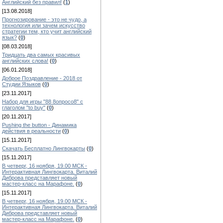
Английский без правил!
(
1
)
[13.08.2018]
Прогнозирование - это не чудо, а
технология или зачем искусство
стратегии тем, кто учит английский
язык?
(
0
)
[08.03.2018]
Тридцать два самых красивых
английских слова!
(
0
)
[06.01.2018]
Доброе Поздравление - 2018 от
Студии Языков
(
0
)
[23.11.2017]
Набор для игры "88 8опросо8" с
глаголом "to buy"
(
0
)
[20.11.2017]
Pushing the button - Динамика
действия в реальности
(
0
)
[15.11.2017]
Скачать Бесплатно Лингвокарты
(
0
)
[15.11.2017]
В четверг, 16 ноября, 19.00 МСК -
Интерактивная Лингвокарта. Виталий
Диброва представляет новый
мастер-класс на Марафоне.
(
0
)
[15.11.2017]
В четверг, 16 ноября, 19.00 МСК -
Интерактивная Лингвокарта. Виталий
Диброва представляет новый
мастер-класс на Марафоне.
(
0
)