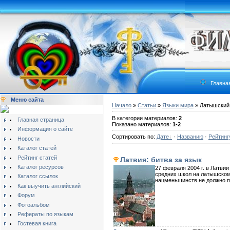
Главна
Меню сайта
Начало
»
Статьи
»
Языки мира
» Латышский
В категории материалов:
2
Главная страница
Показано материалов:
1-2
Информация о сайте
Сортировать по:
Дате
·
Названию
·
Рейтинг
Новости
Каталог статей
Рейтинг статей
Латвия: битва за язык
Каталог ресурсов
27 февраля 2004 г. в Латвии
средних школ на латышском 
Каталог ссылок
нацменьшинств не должно п
Как выучить английский
Форум
Фотоальбом
Рефераты по языкам
Гостевая книга