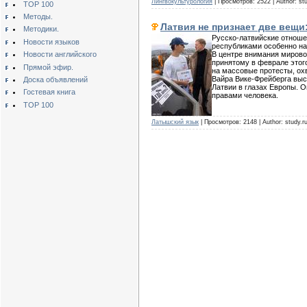
Лингвокультурология
| Просмотров: 2522 | Author: st
TOP 100
Методы.
Латвия не признает две вещи
Методики.
Русско-латвийские отноше
Новости языков
республиками особенно на
В центре внимания мирово
Новости английского
принятому в феврале этог
Прямой эфир.
на массовые протесты, ох
Вайра Вике-Фрейберга выс
Доска объявлений
Латвии в глазах Европы. 
Гостевая книга
правами человека.
TOP 100
Латышский язык
| Просмотров: 2148 | Author: study.r