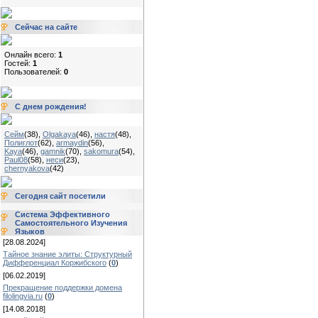
Сейчас на сайте
Онлайн всего:
1
Гостей:
1
Пользователей:
0
С днем рождения!
Сейм
(38)
,
Olgakaya
(46)
,
настя
(48)
,
Полиглот
(62)
,
armaydin
(56)
,
Kaya
(46)
,
gamnik
(70)
,
sakomura
(54)
,
Paul08
(58)
,
неси
(23)
,
chernyakova
(42)
Сегодня сайт посетили
Система Эффективного
Самостоятельного Изучения
Языков
[28.08.2024]
Тайное знание элиты: Структурный
Дифференциал Коржибского
(
0
)
[06.02.2019]
Прекращение поддержки домена
filolingvia.ru
(
0
)
[14.08.2018]