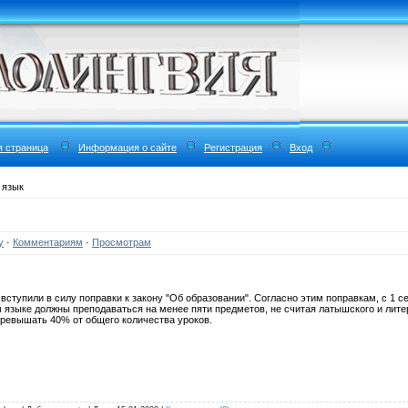
я страница
Информация о сайте
Регистрация
Вход
 язык
у
·
Комментариям
·
Просмотрам
 вступили в силу поправки к закону "Об образовании". Согласно этим поправкам, с 1 с
языке должны преподаваться на менее пяти предметов, не считая латышского и лите
ревышать 40% от общего количества уроков.