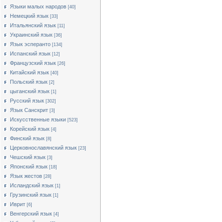
Языки малых народов
[40]
Немецкий язык
[33]
Итальянский язык
[11]
Украинский язык
[36]
Язык эсперанто
[134]
Испанский язык
[12]
Французский язык
[26]
Китайский язык
[40]
Польский язык
[2]
цыганский язык
[1]
Русский язык
[302]
Язык Санскрит
[3]
Искусственные языки
[523]
Корейский язык
[4]
Финский язык
[8]
Церковнославянский язык
[23]
Чешский язык
[3]
Японский язык
[18]
Язык жестов
[28]
Исландский язык
[1]
Грузинский язык
[1]
Иврит
[6]
Венгерский язык
[4]