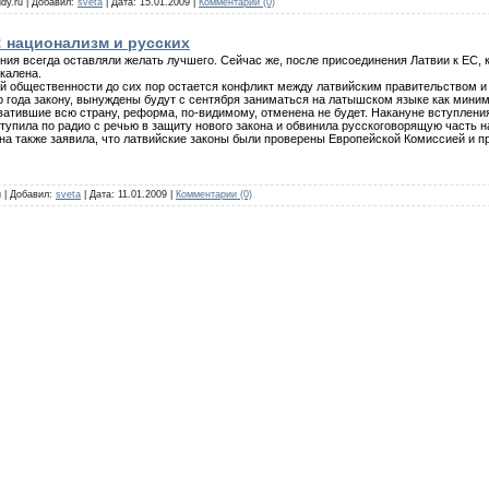
udy.ru | Добавил:
sveta
| Дата:
15.01.2009
|
Комментарии (0)
: национализм и русских
ния всегда оставляли желать лучшего. Сейчас же, после присоединения Латвии к ЕС
калена.
й общественности до сих пор остается конфликт между латвийским правительством и
о года закону, вынуждены будут с сентября заниматься на латышском языке как мин
ватившие всю страну, реформа, по-видимому, отменена не будет. Накануне вступлени
тупила по радио с речью в защиту нового закона и обвинила русскоговорящую часть 
Она также заявила, что латвийские законы были проверены Европейской Комиссией и 
u | Добавил:
sveta
| Дата:
11.01.2009
|
Комментарии (0)