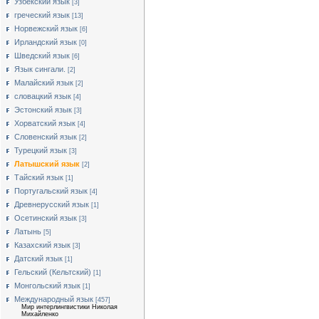
Узбекский язык
[3]
греческий язык
[13]
Норвежский язык
[6]
Ирландский язык
[0]
Шведский язык
[6]
Язык сингали.
[2]
Малайский язык
[2]
словацкий язык
[4]
Эстонский язык
[3]
Хорватский язык
[4]
Словенский язык
[2]
Турецкий язык
[3]
Латышский язык
[2]
Тайский язык
[1]
Португальский язык
[4]
Древнерусский язык
[1]
Осетинский язык
[3]
Латынь
[5]
Казахский язык
[3]
Датский язык
[1]
Гельский (Кельтский)
[1]
Монгольский язык
[1]
Международный язык
[457]
Мир интерлингвистики Николая
Михайленко