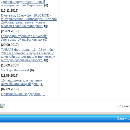
Диброва представляет новый
мастер-класс на Марафоне.
(
0
)
[15.11.2017]
В четверг, 16 ноября, 19.00 МСК -
Интерактивная Лингвокарта. Виталий
Диброва представляет новый
мастер-класс на Марафоне.
(
0
)
[23.09.2017]
Говорящий тренажер с "живой"
Лингвокартой на 2-х языках
(
0
)
[20.09.2017]
ТАВАЛЕ фестиваль: 13 - 22 октября
2017 в Харькове. Студия Языков на
крупнейшем фестивале тренингов и
методов развития человека!
(
0
)
[15.09.2017]
You'll get the power!
(
0
)
[11.09.2017]
10 лайфхаков для изучения
английского каждый день
(
1
)
[07.09.2017]
Прямая Линия Поддержки.
(
0
)
Copyrigh
Сайт уп