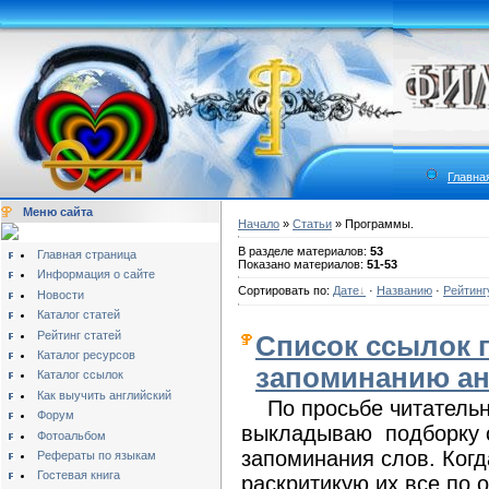
Главна
Меню сайта
Начало
»
Статьи
» Программы.
В разделе материалов:
53
Главная страница
Показано материалов:
51-53
Информация о сайте
Сортировать по:
Дате
·
Названию
·
Рейтинг
Новости
Каталог статей
Рейтинг статей
Список ссылок 
Каталог ресурсов
запоминанию ан
Каталог ссылок
Как выучить английский
По просьбе читатель
Форум
выкладываю подборку 
Фотоальбом
запоминания слов. Когд
Рефераты по языкам
Гостевая книга
раскритикую их все по о