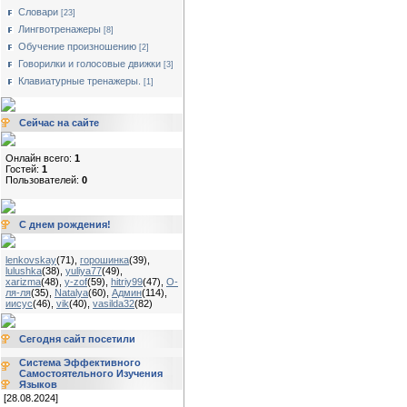
Словари
[23]
Лингвотренажеры
[8]
Обучение произношению
[2]
Говорилки и голосовые движки
[3]
Клавиатурные тренажеры.
[1]
Сейчас на сайте
Онлайн всего:
1
Гостей:
1
Пользователей:
0
С днем рождения!
lenkovskay
(71)
,
горошинка
(39)
,
lulushka
(38)
,
yuliya77
(49)
,
xarizma
(48)
,
y-zof
(59)
,
hitriy99
(47)
,
О-
ля-ля
(35)
,
Natalya
(60)
,
Админ
(114)
,
иисус
(46)
,
vik
(40)
,
vasilda32
(82)
Сегодня сайт посетили
Система Эффективного
Самостоятельного Изучения
Языков
[28.08.2024]