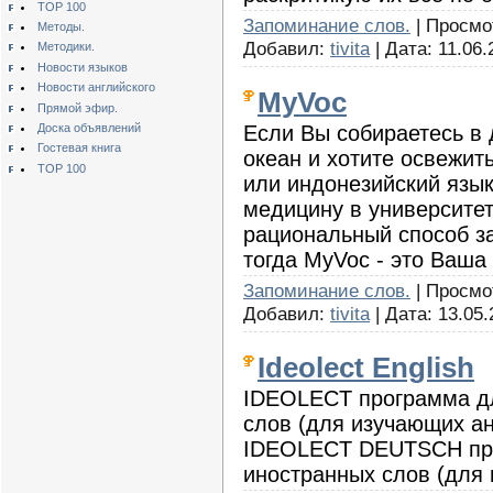
TOP 100
Запоминание слов.
| Просмот
Методы.
Добавил:
tivita
| Дата:
11.06.
Методики.
Новости языков
Новости английского
MyVoc
Прямой эфир.
Если Вы собираетесь в 
Доска объявлений
Гостевая книга
океан и хотите освежит
TOP 100
или индонезийский язык
медицину в университет
рациональный способ з
тогда MyVoc - это Ваша
Запоминание слов.
| Просмот
Добавил:
tivita
| Дата:
13.05.
Ideolect English
IDEOLECT программа д
слов (для изучающих ан
IDEOLECT DEUTSCH про
иностранных слов (для