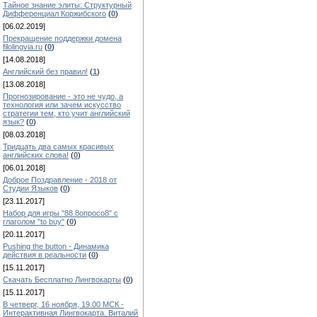
Тайное знание элиты: Структурный
Дифференциал Коржибского
(
0
)
[06.02.2019]
Прекращение поддержки домена
filolingvia.ru
(
0
)
[14.08.2018]
Английский без правил!
(
1
)
[13.08.2018]
Прогнозирование - это не чудо, а
технология или зачем искусство
стратегии тем, кто учит английский
язык?
(
0
)
[08.03.2018]
Тридцать два самых красивых
английских слова!
(
0
)
[06.01.2018]
Доброе Поздравление - 2018 от
Студии Языков
(
0
)
[23.11.2017]
Набор для игры "88 8опросо8" с
глаголом "to buy"
(
0
)
[20.11.2017]
Pushing the button - Динамика
действия в реальности
(
0
)
[15.11.2017]
Скачать Бесплатно Лингвокарты
(
0
)
[15.11.2017]
В четверг, 16 ноября, 19.00 МСК -
Интерактивная Лингвокарта. Виталий