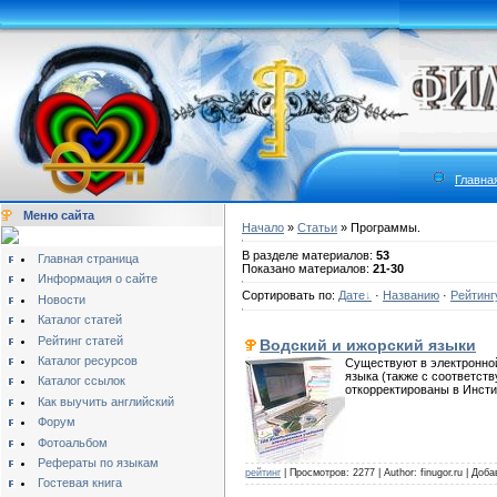
Главна
Меню сайта
Начало
»
Статьи
» Программы.
В разделе материалов:
53
Главная страница
Показано материалов:
21-30
Информация о сайте
Сортировать по:
Дате
·
Названию
·
Рейтинг
Новости
Каталог статей
Рейтинг статей
Водский и ижорский языки
Каталог ресурсов
Существуют в электронной
языка (также с соответст
Каталог ссылок
откорректированы в Инстит
Как выучить английский
Форум
Фотоальбом
Рефераты по языкам
рейтинг
| Просмотров: 2277 | Author: finugor.ru | Доб
Гостевая книга