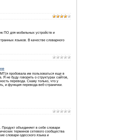
чик ПО для мобильных устройств и
ранных языков. В качестве словарного
ие
OMT(я пробовала им пользоваться еще в
ta. Я не буду говорить о структурах сайтов,
ость перевода. Скажу только, что у
ть, и функция перевода веб-странички.
 Продукт объединяет в себе словари
фических терминов сетевого сообщества
кие словари одесского языка и