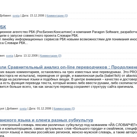
| Добавил:
sveta
| Дата:
15.12.2008
|
Комментарии (0)
РБК
онное агентство РБК (РосБизнесКонсалтинг) и компания Paragon Software, разработ
или о запуске совместного проекта Словари РБК.
т линейку информационных сервисов РБК новыми возможностями для понимания иност
са Словари РБК...
авил:
sveta
| Дата:
13.12.2008
|
Комментарии (0)
 или Сравнительный анализ on-line переводчиков : Продолжен
каких ваших комментариев, остановлюсь на трех известных мне переводчиках. Это PR
восторга не испытала), переводчик от google, и вавилонская рыба (babel fish) от altavis
ода на различные языки и подобных вещах. В центре внимания – качество и достоверн
а есть функция перевода текста, который можно либо ввести руками, либо скопипасти
ится больше всего, так как зачастую перевод сохраняет структуру сайта оригинала.
gspot | Добавил:
sveta
| Дата:
01.12.2008
|
Комментарии (0)
нского языка и сленга разных субкультур
электронный словарь лексики различных субкультур под названием «ЙА СЛОВАРЧЕГ».
в и компьютерщиков, самых актуальных слов «Большого города» и смайликов, специ
кого» языка) и лексики российских регионов, женско-мужской словарь, а также авторс
га.