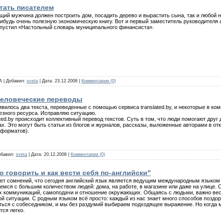
стать писателем
щий мужчина должен построить дом, посадить дерево и вырастить сына, так и любой
ибудь очень полезную экономическую книгу. Вот и первый заместитель руководителя
ыпустил «Настольный словарь муниципального финансиста».
А | Добавил:
sveta
| Дата:
23.12.2008
|
Комментарии (0)
 человеческие переводы
явилось два текста, переведенные с помощью сервиса translated.by, и некоторые в ко
езного ресурса. Исправляю ситуацию.
ated.by происходит коллективный перевод текстов. Cуть в том, что люди помогают друг
х. Это могут быть статьи из блогов и журналов, рассказы, выложенные авторами в от
 форматов).
Добавил:
sveta
| Дата:
20.12.2008
|
Комментарии (0)
о говорить и как вести себя по-английски"
кнет сомнений, что сегодня английский язык является ведущим международным языком
ся с большим количеством людей: дома, на работе, в магазине или даже на улице. От
х коммуникаций, самоподачи и отношение окружающих. Общаясь с людьми, важно вес
й ситуации. С родным языком всё просто: каждый из нас знает много способов поздор
иться с собеседником, и мы без раздумий выбираем подходящее выражение. Но когда 
тся легко.