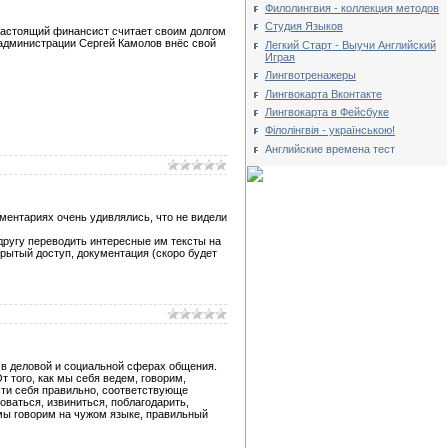
Филолингвия - коллекция методов
Студия Языков
 настоящий финансист считает своим долгом
 администрации Сергей Камолов внёс свой
Легкий Старт - Выучи Английский
Играя
Лингвотренажеры
Лингвокарта Вконтакте
Лингвокарта в Фейсбуке
Філолінгвія - українською!
Английские времена тест
мментариях очень удивлялись, что не видели
 другу переводить интересные им тексты на
крытый доступ, документация (скоро будет
 в деловой и социальной сферах общения.
 того, как мы себя ведем, говорим,
ти себя правильно, соответствующе
оваться, извиниться, поблагодарить,
мы говорим на чужом языке, правильный