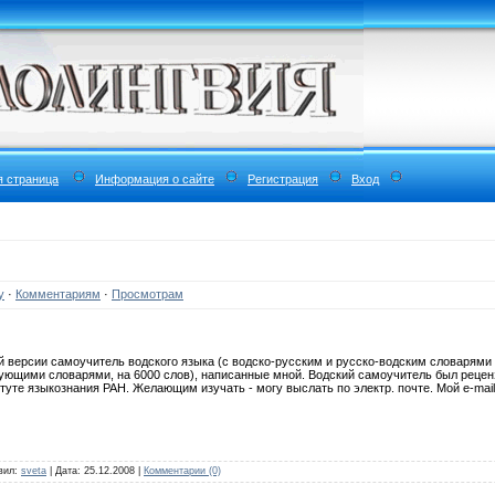
я страница
Информация о сайте
Регистрация
Вход
у
·
Комментариям
·
Просмотрам
 версии самоучитель водского языка (с водско-русским и русско-водским словарями 
вующими словарями, на 6000 слов), написанные мной. Водский самоучитель был реце
уте языкознания РАН. Желающим изучать - могу выслать по электр. почте. Мой e-mail:
авил:
sveta
| Дата:
25.12.2008
|
Комментарии (0)