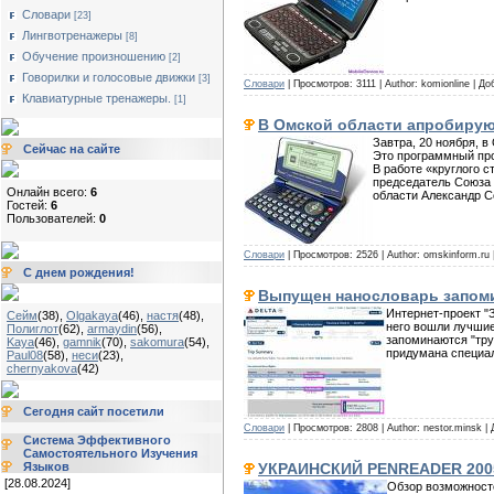
Словари
[23]
Лингвотренажеры
[8]
Обучение произношению
[2]
Говорилки и голосовые движки
[3]
Словари
| Просмотров: 3111 | Author: komionline | Д
Клавиатурные тренажеры.
[1]
В Омской области апробирую
Завтра, 20 ноября, в
Сейчас на сайте
Это программный про
В работе «круглого 
председатель Союза 
Онлайн всего:
6
области Александр С
Гостей:
6
Пользователей:
0
Словари
| Просмотров: 2526 | Author: omskinform.ru
С днем рождения!
Выпущен нанословарь запоми
Интернет-проект "
Сейм
(38)
,
Olgakaya
(46)
,
настя
(48)
,
него вошли лучшие
Полиглот
(62)
,
armaydin
(56)
,
запоминаются "тру
Kaya
(46)
,
gamnik
(70)
,
sakomura
(54)
,
придумана специа
Paul08
(58)
,
неси
(23)
,
chernyakova
(42)
Сегодня сайт посетили
Словари
| Просмотров: 2808 | Author: nestor.minsk |
Система Эффективного
Самостоятельного Изучения
УКРАИНСКИЙ PENREADER 2005 
Языков
[28.08.2024]
Обзор возможносте