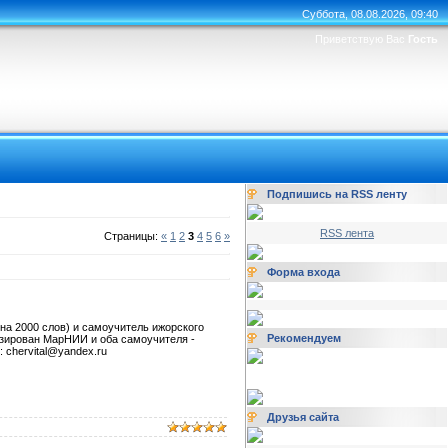
Суббота, 08.08.2026, 09:40
Приветствую Вас
Гость
Подпишись на RSS ленту
RSS лента
Страницы:
«
1
2
3
4
5
6
»
Форма входа
на 2000 слов) и самоучитель ижорского
Рекомендуем
нзирован МарНИИ и оба самоучителя -
 chervital@yandex.ru
Друзья сайта