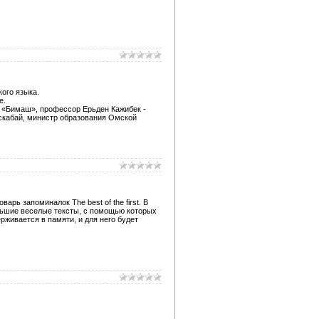
кого языка.
е.
т «Бимаш», профессор Ерьден Кажибек -
скабай, министр образования Омской
рь запоминалок The best of the first. В
ольшие веселые тексты, с помощью которых
живается в памяти, и для него будет