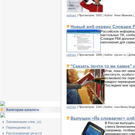
рейтинг
| Просмотров: 3291 | Author: Анна Иванова 
Новый веб-сервис Словари 
Российское информаци
настольных ПК, сообщ
Словари РБК дополня
наполнения для серви
рейтинг
| Просмотров: 1899 | Author: xpcom.ru | Доб
"Сказать почти то же самое"
Итак, пока нет ни
институте, особого 
возможностях перев
каждого переводчик
Последнее мне нрав
рейтинг
| Просмотров: 2293 | Author: rusu-library.blo
Категории каталога
Выпущен «Йа словарчег» олба
Запоминание слов.
[11]
В России выпущен 
сленга бизнесмено
Переводчики
[9]
(например, «олбанс
Распознавание речи
американского слен
[3]