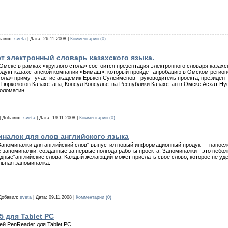
обавил:
sveta
| Дата:
26.11.2008
|
Комментарии (0)
т электронный словарь казахского языка.
 Омске в рамках «круглого стола» состоится презентация электронного словаря казахс
дукт казахстанской компании «Бимаш», который пройдет апробацию в Омском регион
стола» примут участие академик Ерькен Сулейменов - руководитель проекта, президен
Тюркологов Казахстана, Консул Консульства Республики Казахстан в Омске Асхат Ну
оломатин.
 | Добавил:
sveta
| Дата:
19.11.2008
|
Комментарии (0)
налок для слов английского языка
Запоминалки для английский слов" выпустил новый информационный продукт – нанослова
 запоминалки, созданные за первые полгода работы проекта. Запоминалки - это неб
дные"английские слова. Каждый желающий может прислать свое слово, которое не удер
льная запоминалка.
 Добавил:
sveta
| Дата:
09.11.2008
|
Комментарии (0)
для Tablet PC
й PenReader для Tablet PC