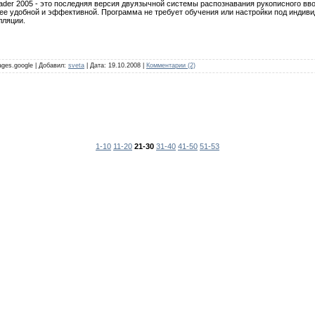
der 2005 - это последняя версия двуязычной системы распознавания рукописного ввод
ее удобной и эффективной. Программа не требует обучения или настройки под индиви
лляции.
ages.google | Добавил:
sveta
| Дата:
19.10.2008
|
Комментарии (2)
1-10
11-20
21-30
31-40
41-50
51-53