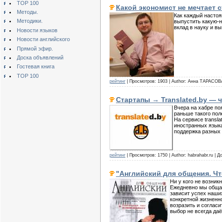
TOP 100
Какой экономист не мечтает 
Методы.
Как каждый настоя
Методики.
выпустить какую-н
вклад в науку и в
Новости языков
Новости английского
Прямой эфир.
Доска объявлений
Гостевая книга
TOP 100
рейтинг
| Просмотров: 1903 | Author: Анна ТАРАСОВ
Стартапы → Translated.by —
Вчера на хабре по
раньше такого пол
На сервисе transl
иностранных языка
поддержка разных
рейтинг
| Просмотров: 1750 | Author: habrahabr.ru | 
"Английский для общения. Чт
Ни у кого не возни
Ежедневно мы общаем
зависит успех наши
конкретной жизненно
возразить и соглас
выбор не всегда даё