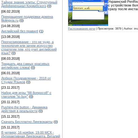
Украинский PenRea
Тайное знание элиты: Структурный
с устройством бол
Дифференциал Коржибского
(
0
)
сразу после инста
[06.02.2019]
Прекращение поддержки домена
filolingvia.ru
(
0
)
[14.08.2018]
Распознавание речи
| Просмотров: 3879 | Author: im
Английский без правил!
(
1
)
[13.08.2018]
Прогнозирование - это не чудо, а
технология или зачем искусство
стратегии тем, кто учит английский
язык?
(
0
)
[08.03.2018]
Тридцать два самых красивых
английских слова!
(
0
)
[06.01.2018]
Доброе Поздравление - 2018 от
Студии Языков
(
0
)
[23.11.2017]
Набор для игры "88 8опросо8" с
глаголом "to buy"
(
0
)
[20.11.2017]
Pushing the button - Динамика
действия в реальности
(
0
)
[15.11.2017]
Скачать Бесплатно Лингвокарты
(
0
)
[15.11.2017]
В четверг, 16 ноября, 19.00 МСК -
Интерактивная Лингвокарта. Виталий