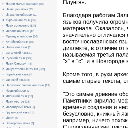
Плунгян.
Языки малых народов
[40]
Немецкий язык
[33]
Благодаря работам Зал
Итальянский язык
[11]
Украинский язык
языков получила огромн
[36]
Язык эсперанто
[134]
материала. Оказалось, 
Испанский язык
[12]
значительно отличался 
Французский язык
[26]
восточнославянских язы
Китайский язык
[40]
диалекте, в отличие от 
Польский язык
[2]
цыганский язык
[1]
называемая третья палат
Русский язык
[302]
"х" в "с", и в Новгороде
Язык Санскрит
[3]
Искусственные языки
[523]
Кроме того, в руки архе
Корейский язык
[4]
самые старые тексты, 
Финский язык
[8]
Церковнославянский язык
[23]
Чешский язык
[3]
"Это самые древние обр
Японский язык
[18]
Памятники кирилло-меф
Язык жестов
[28]
времени создания и нес
Исландский язык
[1]
Грузинский язык
безусловно, книжный яз
[1]
Иврит
[6]
например, ничего похож
Венгерский язык
[4]
Старославянские тексты