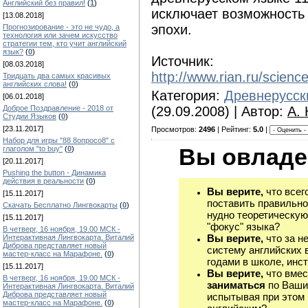
Английский без правил!
(
1
)
исключает возможность 
[13.08.2018]
эпохи.
Прогнозирование - это не чудо, а
технология или зачем искусство
стратегии тем, кто учит английский
язык?
(
0
)
Источник:
[08.03.2018]
http://www.rian.ru/scien
Тридцать два самых красивых
английских слова!
(
0
)
Категория:
Древнерусск
[06.01.2018]
Доброе Поздравление - 2018 от
(29.09.2008) | Автор:
А.
Студии Языков
(
0
)
[23.11.2017]
Просмотров:
2496
| Рейтинг:
5.0
|
Набор для игры "88 8опросо8" с
Вы овладе
глаголом "to buy"
(
0
)
[20.11.2017]
Pushing the button - Динамика
действия в реальности
(
0
)
Вы верите,
что всег
[15.11.2017]
поставить правильно
Скачать Бесплатно Лингвокарты
(
0
)
нудно теоретическую
[15.11.2017]
"фокус" языка?
В четверг, 16 ноября, 19.00 МСК -
Вы верите,
что за н
Интерактивная Лингвокарта. Виталий
Диброва представляет новый
систему английских 
мастер-класс на Марафоне.
(
0
)
годами в школе, инст
[15.11.2017]
Вы верите,
что вмес
В четверг, 16 ноября, 19.00 МСК -
заниматься
по Ваши
Интерактивная Лингвокарта. Виталий
Диброва представляет новый
испытывая при этом 
мастер-класс на Марафоне.
(
0
)