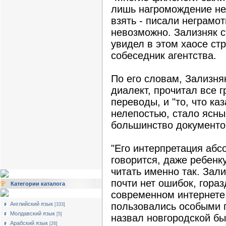
лишь нагромождение нел
взять - писали неграмот
невозможно. Зализняк 
увидел в этом хаосе стр
собеседник агентства.
По его словам, Зализня
диалект, прочитал все 
переводы, и "то, что к
нелепостью, стало ясны
большинство документов
"Его интерпретация абс
говорится, даже ребенку
читать именно так. Зали
почти нет ошибок, гора
Категории каталога
современном интернете.
Английский язык
пользовались особыми 
[333]
Молдавский язык
[5]
назвал новгородской бы
Арабский язык
[26]