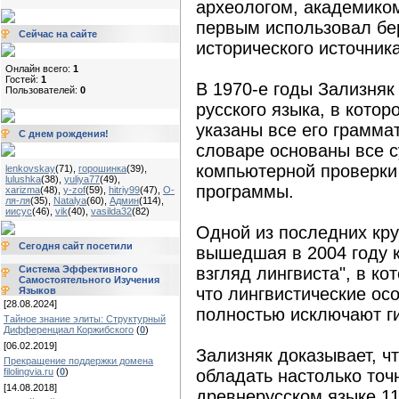
археологом, академико
первым использовал бе
Сейчас на сайте
исторического источника
Онлайн всего:
1
Гостей:
1
В 1970-е годы Зализняк
Пользователей:
0
русского языка, в кото
указаны все его грамма
С днем рождения!
словаре основаны все 
компьютерной проверки
lenkovskay
(71)
,
горошинка
(39)
,
lulushka
(38)
,
yuliya77
(49)
,
программы.
xarizma
(48)
,
y-zof
(59)
,
hitriy99
(47)
,
О-
ля-ля
(35)
,
Natalya
(60)
,
Админ
(114)
,
иисус
(46)
,
vik
(40)
,
vasilda32
(82)
Одной из последних кру
Сегодня сайт посетили
вышедшая в 2004 году к
Система Эффективного
взгляд лингвиста", в ко
Самостоятельного Изучения
что лингвистические ос
Языков
[28.08.2024]
полностью исключают ги
Тайное знание элиты: Структурный
Дифференциал Коржибского
(
0
)
[06.02.2019]
Зализняк доказывает, ч
Прекращение поддержки домена
filolingvia.ru
(
0
)
обладать настолько точ
[14.08.2018]
древнерусском языке 11