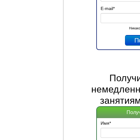
E-mail
*
Никако
Получ
немедленно
занятиям
Получ
Имя
*