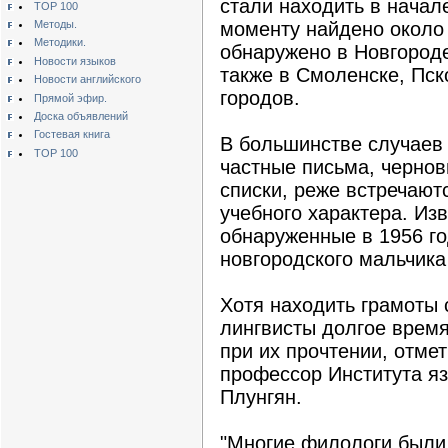
стали находить в начал
TOP 100
Методы.
моменту найдено около 
Методики.
обнаружено в Новгород
Новости языков
также в Смоленске, Пск
Новости английского
городов.
Прямой эфир.
Доска объявлений
Гостевая книга
В большинстве случаев 
TOP 100
частные письма, чернов
списки, реже встречают
учебного характера. Из
обнаруженные в 1956 го
новгородского мальчик
Хотя находить грамоты 
лингвисты долгое время
при их прочтении, отме
профессор Института я
Плунгян.
"Многие филологи были 