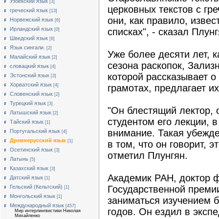
Узбекский язык
[3]
церковных текстов с гре
греческий язык
[13]
они, как правило, извес
Норвежский язык
[6]
Ирландский язык
списках", - сказал Плунг
[0]
Шведский язык
[6]
Язык сингали.
[2]
Уже более десяти лет, 
Малайский язык
[2]
сезона раскопок, Зализ
словацкий язык
[4]
которой рассказывает о
Эстонский язык
[3]
Хорватский язык
[4]
грамотах, предлагает их
Словенский язык
[2]
Турецкий язык
[3]
"Он блестящий лектор, 
Латышский язык
[2]
студентом его лекции, 
Тайский язык
[1]
внимание. Такая убежде
Португальский язык
[4]
Древнерусский язык
[1]
в том, что он говорит, э
Осетинский язык
[3]
отметил Плунгян.
Латынь
[5]
Казахский язык
[3]
Академик РАН, доктор ф
Датский язык
[1]
Гельский (Кельтский)
Государственной преми
[1]
Монгольский язык
[1]
заниматься изучением б
Международный язык
[457]
годов. Он ездил в эксп
Мир интерлингвистики Николая
Михайленко