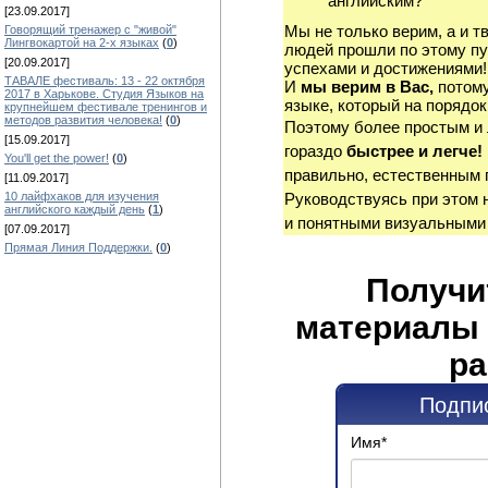
английским?
[23.09.2017]
Мы не только верим, а и т
Говорящий тренажер с "живой"
Лингвокартой на 2-х языках
(
0
)
людей прошли по этому пу
[20.09.2017]
успехами и достижениями!
ТАВАЛЕ фестиваль: 13 - 22 октября
И
мы верим в Вас,
потому
2017 в Харькове. Студия Языков на
языке, который на порядок
крупнейшем фестивале тренингов и
методов развития человека!
(
0
)
Поэтому более простым и
[15.09.2017]
гораздо
быстрее и легче!
You'll get the power!
(
0
)
правильно, естественным 
[11.09.2017]
10 лайфхаков для изучения
Руководствуясь при этом 
английского каждый день
(
1
)
и понятными визуальными
[07.09.2017]
Прямая Линия Поддержки.
(
0
)
Получи
материалы 
ра
Подпис
Имя
*