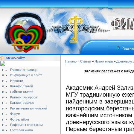
Главна
Меню сайта
Начало
»
Статьи
»
Языки мира
»
Древнерусс
Главная страница
Зализняк расскажет о найд
Информация о сайте
Новости
Каталог статей
Академик Андрей Зализн
Рейтинг статей
МГУ традиционную еже
Каталог ресурсов
найденным в завершивш
Каталог ссылок
новгородским берестян
Как выучить английский
Форум
важнейшим источником 
Фотоальбом
древнерусского языка к
Рефераты по языкам
Первые берестяные гра
Гостевая книга