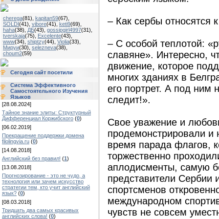
cherega
(81)
,
kapitan59
(67)
,
– Как сербы относятся 
SOLDI
(41)
,
vibore
(41)
,
keti9
(69)
,
haha
(38)
,
ДБ
(43)
,
gossipgirl4997
(31)
,
tverskaja
(75)
,
Excelente
(43)
,
– С особой теплотой: «р
www
(34)
,
shiptzy
(44)
,
Violia
(33)
,
Мируи
(30)
,
selezneva
(38)
,
славяне». Интересно, ч
choum2
(59)
движение, которое под
Сегодня сайт посетили
многих зданиях в Белгр
Система Эффективного
его портрет. А под ним 
Самостоятельного Изучения
Языков
следит!».
[28.08.2024]
Тайное знание элиты: Структурный
Дифференциал Коржибского
(
0
)
Свое уважение и любов
[06.02.2019]
продемонстрировали и 
Прекращение поддержки домена
filolingvia.ru
(
0
)
время парада флагов, к
[14.08.2018]
торжественно проходили
Английский без правил!
(
1
)
аплодисменты, самую 
[13.08.2018]
Прогнозирование - это не чудо, а
представители Сербии и
технология или зачем искусство
стратегии тем, кто учит английский
спортсменов откровенно
язык?
(
0
)
международном спорти
[08.03.2018]
чувств не совсем умест
Тридцать два самых красивых
английских слова!
(
0
)