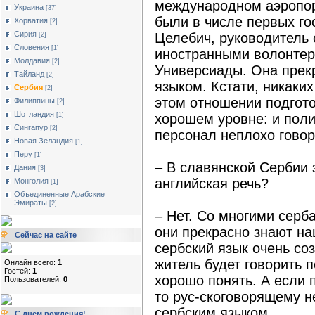
международном аэропо
Украина
[37]
были в числе первых го
Хорватия
[2]
Сирия
Целебич, руководитель 
[2]
Словения
[1]
иностранными волонтер
Молдавия
[2]
Универсиады. Она прек
Тайланд
[2]
языком. Кстати, никаки
Сербия
[2]
этом отношении подгото
Филиппины
[2]
Шотландия
[1]
хорошем уровне: и пол
Сингапур
[2]
персонал неплохо говор
Новая Зеландия
[1]
Перу
[1]
– В славянской Сербии
Дания
[3]
английская речь?
Монголия
[1]
Объединенные Арабские
Эмираты
[2]
– Нет. Со многими серб
они прекрасно знают на
Сейчас на сайте
сербский язык очень со
житель будет говорить 
Онлайн всего:
1
Гостей:
1
хорошо понять. А если 
Пользователей:
0
то рус-скоговорящему н
сербским языком.
С днем рождения!