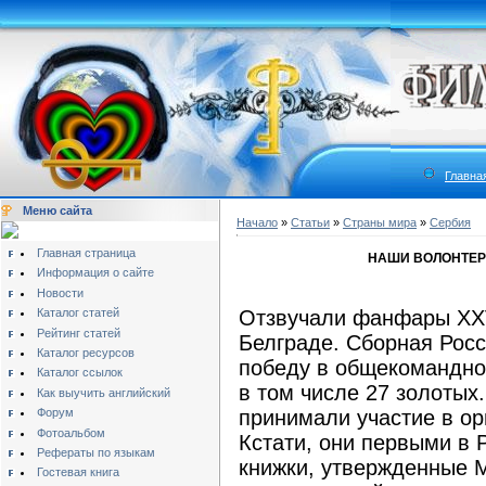
Главна
Меню сайта
Начало
»
Статьи
»
Страны мира
»
Сербия
Главная страница
НАШИ ВОЛОНТЕР
Информация о сайте
Новости
Каталог статей
Отзвучали фанфары XX
Рейтинг статей
Белграде. Сборная Рос
Каталог ресурсов
победу в общекомандном
Каталог ссылок
в том числе 27 золотых
Как выучить английский
Форум
принимали участие в ор
Фотоальбом
Кстати, они первыми в 
Рефераты по языкам
книжки, утвержденные М
Гостевая книга