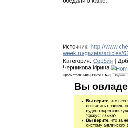
обедали в кафе.
Источник:
http://www.che
week.ru/gazeta/articles/6
Категория:
Сербия
| До
Черникова Ирина
Просмотров:
3395
| Рейтинг:
5.0
|
Вы овладе
Вы верите,
что всег
поставить правильно
нудно теоретическую
"фокус" языка?
Вы верите,
что за н
систему английских 