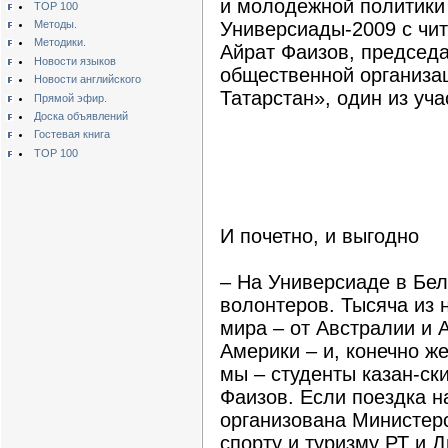
и молодежной политики
TOP 100
Методы.
Универсиады-2009 с чи
Методики.
Айрат Фаизов, председ
Новости языков
общественной организац
Новости английского
Татарстан», один из уча
Прямой эфир.
Доска объявлений
Гостевая книга
TOP 100
И почетно, и выгодно
– На Универсиаде в Бел
волонтеров. Тысяча из 
мира – от Австралии и
Америки – и, конечно же
мы – студенты казан-ски
Фаизов. Если поездка 
организована Министер
спорту и туризму РТ и 