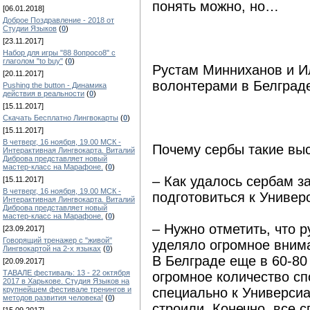
понять можно, но…
[06.01.2018]
Доброе Поздравление - 2018 от
Студии Языков
(
0
)
[23.11.2017]
Набор для игры "88 8опросо8" с
глаголом "to buy"
(
0
)
Рустам Минниханов и И
[20.11.2017]
волонтерами в Белград
Pushing the button - Динамика
действия в реальности
(
0
)
[15.11.2017]
Скачать Бесплатно Лингвокарты
(
0
)
[15.11.2017]
В четверг, 16 ноября, 19.00 МСК -
Почему сербы такие вы
Интерактивная Лингвокарта. Виталий
Диброва представляет новый
мастер-класс на Марафоне.
(
0
)
– Как удалось сербам з
[15.11.2017]
В четверг, 16 ноября, 19.00 МСК -
подготовиться к Универ
Интерактивная Лингвокарта. Виталий
Диброва представляет новый
мастер-класс на Марафоне.
(
0
)
– Нужно отметить, что 
[23.09.2017]
Говорящий тренажер с "живой"
уделяло огромное внима
Лингвокартой на 2-х языках
(
0
)
В Белграде еще в 60-80
[20.09.2017]
ТАВАЛЕ фестиваль: 13 - 22 октября
огромное количество сп
2017 в Харькове. Студия Языков на
крупнейшем фестивале тренингов и
специально к Универсиа
методов развития человека!
(
0
)
строили. Конечно, все 