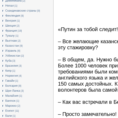
Доминикана
[2]
Непал
[1]
Скандинавские страны
[9]
Финляндия
[9]
Венгрия
[1]
Швеция
[2]
«Путин за тобой следит
Франция
[19]
Тувалу
[1]
– Все желающие казанск
Вьетнам
[2]
Казахстан
[9]
эту стажировку?
Израиль
[6]
Узбекистан
[2]
– В общем, да. Нужно б
Куба
[3]
Более 1000 человек пр
Бразилия
[3]
требованиями были ком
Кипр
[1]
Норвегия
[4]
английского языка и же
Гавайи
[1]
150 самых достойных. К
Болгария
[8]
волонтеров была самой
Шри-Ланка
[3]
Малайзия
[1]
Бангкок
– Как вас встречали в 
[1]
Марокко
[2]
Египет
[11]
– Просто замечательно!
Бали
[1]