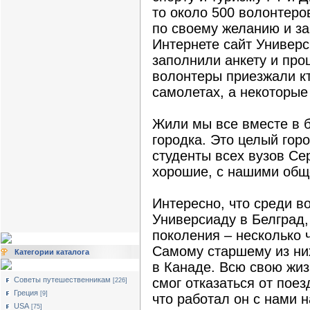
то около 500 волонтеро
по своему желанию и за
Интернете сайт Универс
заполнили анкету и про
волонтеры приезжали кто
самолетах, а некоторые
Жили мы все вместе в 
городка. Это целый гор
студенты всех вузов Се
хорошие, с нашими общ
Интересно, что среди в
Универсиаду в Белград,
поколения – несколько 
Самому старшему из них
Категории каталога
в Канаде. Всю свою жиз
Советы путешественникам
смог отказаться от поез
[226]
Греция
[9]
что работал он с нами 
USA
[75]