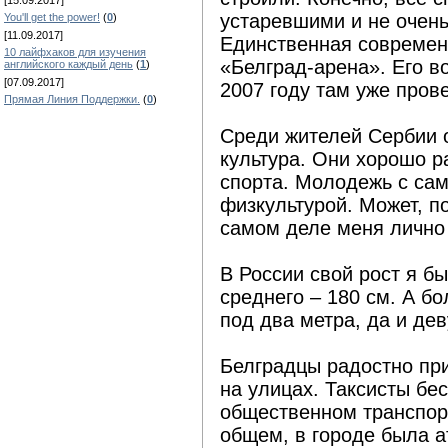
[15.09.2017]
устаревшими и не очен
You'll get the power!
(
0
)
[11.09.2017]
Единственная современ
10 лайфхаков для изучения
«Белград-арена». Его во
английского каждый день
(
1
)
[07.09.2017]
2007 году там уже пров
Прямая Линия Поддержки.
(
0
)
Среди жителей Сербии 
культура. Они хорошо р
спорта. Молодежь с сам
физкультурой. Может, п
самом деле меня лично 
В России свой рост я б
среднего – 180 см. А б
под два метра, да и де
Белградцы радостно пр
на улицах. Таксисты бе
общественном транспор
общем, в городе была 