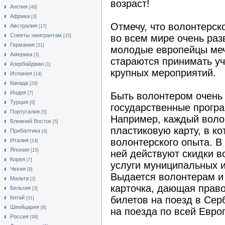
возраст!
Англия
[48]
Африка
[3]
Отмечу, что волонтерск
Австралия
[17]
Cоветы эмигрантам
во всем мире очень раз
[33]
Германия
[31]
молодые европейцы меч
Америка
[3]
стараются принимать уч
Азербайджан
[1]
крупных мероприятий.
Испания
[14]
Канада
[29]
Индия
[7]
Быть волонтером очень 
Турция
[6]
государственные прогр
Португалия
[5]
Например, каждый воло
Ближний Восток
[5]
пластиковую карту, в ко
Прибалтика
[4]
волонтерского опыта. В
Италия
[14]
Япония
[15]
ней действуют скидки в
Корея
[7]
услуги муниципальных и
Чехия
[9]
Выдается волонтерам и E
Мальта
[2]
карточка, дающая право
Бельгия
[3]
Китай
билетов на поезд в Сер
[31]
Швейцария
[8]
на поезда по всей Евро
Россия
[99]