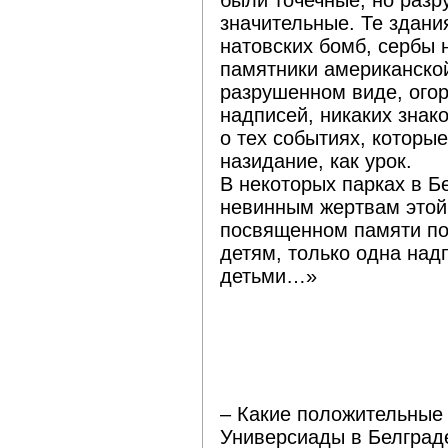
были точечные, но разр
значительные. Те здани
натовских бомб, сербы н
памятники американской
разрушенном виде, ого
надписей, никаких знак
о тех событиях, которые
назидание, как урок.
В некоторых парках в Б
невинным жертвам этой 
посвященном памяти по
детям, только одна над
детьми…»
– Какие положительные
Универсиады в Белграде