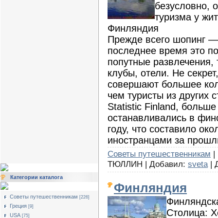
безусловно, 
туризма у жи
Финляндия
Прежде всего шопинг —
последнее время это по
попутные развлечения, 
клубы, отели. Не секрет
совершают большее кол
чем туристы из других
Statistic Finland, больш
останавливались в финс
году, что составило ок
иностранцами за прошл
Советы путешественникам
|
ТЮЛЛИН | Добавил:
sveta
| 
Категории каталога
Финляндия
Советы путешественникам
[226]
Финляндск
Греция
[9]
Столица: Х
USA
[75]