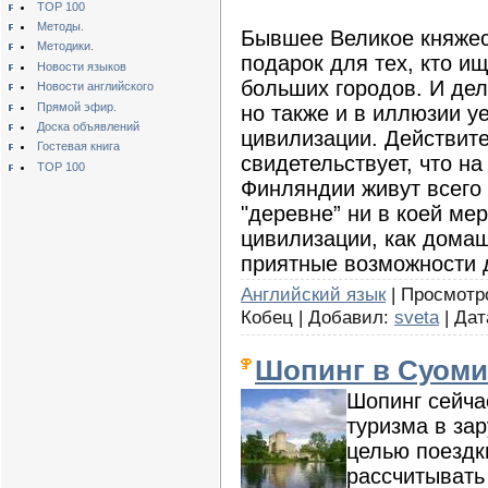
TOP 100
Методы.
Бывшее Великое княже
Методики.
подарок для тех, кто и
Новости языков
больших городов. И дел
Новости английского
Прямой эфир.
но также и в иллюзии у
Доска объявлений
цивилизации. Действите
Гостевая книга
свидетельствует, что н
TOP 100
Финляндии живут всего
"деревне” ни в коей ме
цивилизации, как домаш
приятные возможности д
Английский язык
| Просмотро
Кобец | Добавил:
sveta
| Дат
Шопинг в Суоми
Шопинг сейча
туризма в за
целью поездк
рассчитывать