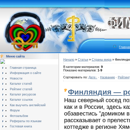
Главна
Меню сайта
Начало
»
Статьи
»
Страны мира
» Финлянди
В категории материалов:
9
Главная страница
Показано материалов:
1-9
Информация о сайте
Сортировать по:
Дате
·
Названию
·
Рейтинг
Новости
Каталог статей
Рейтинг статей
Финляндия — ро
Каталог ресурсов
Наш северный сосед пох
Каталог ссылок
Как выучить английский
как и в России, здесь 
Форум
обзавестись "домиком в
Фотоальбом
рассказывает о прелес
Рефераты по языкам
коттедже в регионе Х
Гостевая книга