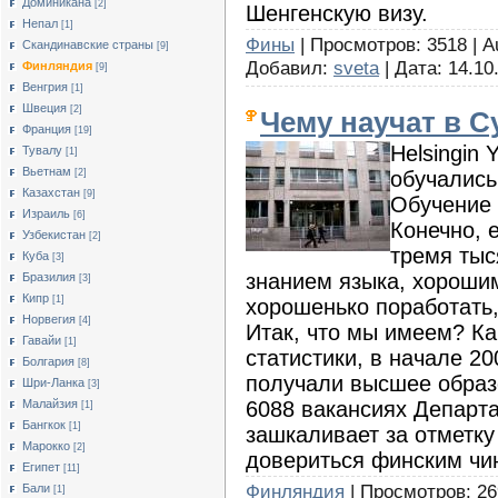
Доминикана
[2]
Шенгенскую визу.
Непал
[1]
Фины
| Просмотров: 3518 | A
Скандинавские страны
[9]
Добавил:
sveta
| Дата:
14.10
Финляндия
[9]
Венгрия
[1]
Швеция
[2]
Чему научат в 
Франция
[19]
Helsingin 
Тувалу
[1]
Вьетнам
обучались
[2]
Казахстан
[9]
Обучение 
Израиль
[6]
Конечно, 
Узбекистан
[2]
тремя тыс
Куба
[3]
знанием языка, хороши
Бразилия
[3]
Кипр
[1]
хорошенько поработать,
Норвегия
[4]
Итак, что мы имеем? Ка
Гавайи
[1]
статистики, в начале 20
Болгария
[8]
получали высшее образ
Шри-Ланка
[3]
6088 вакансиях Департа
Малайзия
[1]
Бангкок
[1]
зашкаливает за отметку
Марокко
[2]
довериться финским чи
Египет
[11]
Финляндия
| Просмотров: 26
Бали
[1]