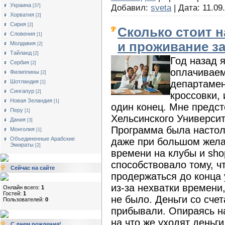
Украина
Добавил:
sveta
| Дата:
11.09
[37]
Хорватия
[2]
Сирия
[2]
Сколько стоит н
Словения
[1]
и проживание за
Молдавия
[2]
Тайланд
[2]
Год назад 
Сербия
[2]
оплачиваем
Филиппины
[2]
департамен
Шотландия
[1]
Сингапур
[2]
кросcовки, 
Новая Зеландия
[1]
один конец. Мне предст
Перу
[1]
Хельсинского Университ
Дания
[3]
Программа была настол
Монголия
[1]
Объединенные Арабские
даже при большом жела
Эмираты
[2]
времени на клубы и sho
способствовало тому, чт
Сейчас на сайте
продержаться до конца 
из-за нехватки времени
Онлайн всего:
1
Гостей:
1
не было. Деньги со счет
Пользователей:
0
прибывали. Опираясь на
на что же уходят деньги
С днем рождения!