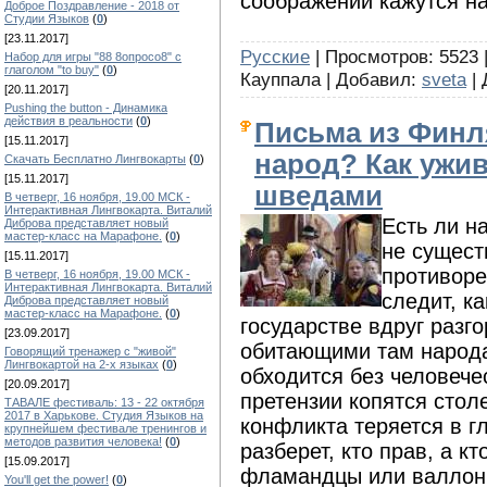
соображений кажутся н
Доброе Поздравление - 2018 от
Студии Языков
(
0
)
[23.11.2017]
Русские
| Просмотров: 5523 
Набор для игры "88 8опросо8" с
глаголом "to buy"
(
0
)
Кауппала | Добавил:
sveta
| 
[20.11.2017]
Pushing the button - Динамика
действия в реальности
(
0
)
Письма из Финл
[15.11.2017]
народ? Как ужи
Скачать Бесплатно Лингвокарты
(
0
)
[15.11.2017]
шведами
В четверг, 16 ноября, 19.00 МСК -
Интерактивная Лингвокарта. Виталий
Есть ли н
Диброва представляет новый
мастер-класс на Марафоне.
(
0
)
не сущест
[15.11.2017]
противоре
В четверг, 16 ноября, 19.00 МСК -
Интерактивная Лингвокарта. Виталий
следит, ка
Диброва представляет новый
мастер-класс на Марафоне.
(
0
)
государстве вдруг разг
[23.09.2017]
обитающими там народа
Говорящий тренажер с "живой"
Лингвокартой на 2-х языках
(
0
)
обходится без человеч
[20.09.2017]
претензии копятся стол
ТАВАЛЕ фестиваль: 13 - 22 октября
2017 в Харькове. Студия Языков на
конфликта теряется в г
крупнейшем фестивале тренингов и
методов развития человека!
(
0
)
разберет, кто прав, а кт
[15.09.2017]
фламандцы или валлоны
You'll get the power!
(
0
)