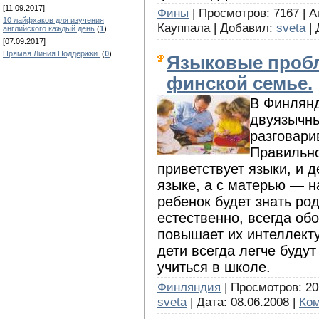
[11.09.2017]
Фины
| Просмотров: 7167 | A
10 лайфхаков для изучения
Кауппала | Добавил:
sveta
| 
английского каждый день
(
1
)
[07.09.2017]
Прямая Линия Поддержки.
(
0
)
Языковые проб
финской семье.
В Финлянд
двуязычны
разговари
Правильно
приветствует языки, и 
языке, а с матерью — н
ребенок будет знать ро
естественно, всегда об
повышает их интеллект
дети всегда легче буду
учиться в школе.
Финляндия
| Просмотров: 206
sveta
| Дата:
08.06.2008
|
Ком