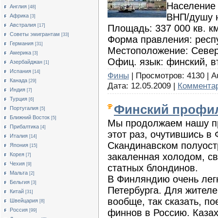
Население 
Англия
[48]
ВНП/душу 
Африка
[3]
Австралия
Площадь: 337 000 кв. к
[17]
Cоветы эмигрантам
[33]
Форма правления: респ
Германия
[31]
Местоположение: Севе
Америка
[3]
Офиц. язык: финский, в
Азербайджан
[1]
Испания
[14]
Фины
| Просмотров: 4130 | A
Канада
[29]
Дата:
12.05.2009
|
Комментар
Индия
[7]
Турция
[6]
Финский профи
Португалия
[5]
Ближний Восток
[5]
Мы продолжаем нашу пр
Прибалтика
[4]
этот раз, очутившись в 
Италия
[14]
Скандинавском полуостр
Япония
[15]
закаленная холодом, с
Корея
[7]
Чехия
[9]
статных блондинов.
Мальта
[2]
В Финляндию очень легк
Бельгия
[3]
Петербурга. Для жител
Китай
[31]
вообще, так сказать, по
Швейцария
[8]
Россия
финнов в Россию. Каза
[99]