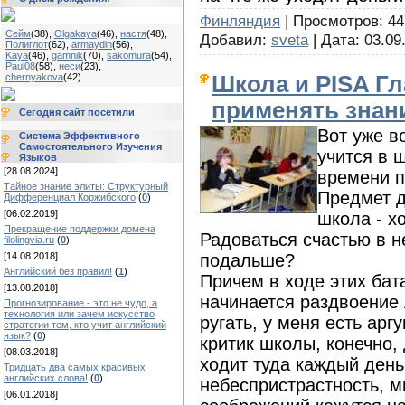
Финляндия
| Просмотров: 447
Сейм
(38)
,
Olgakaya
(46)
,
настя
(48)
,
Добавил:
sveta
| Дата:
03.09
Полиглот
(62)
,
armaydin
(56)
,
Kaya
(46)
,
gamnik
(70)
,
sakomura
(54)
,
Paul08
(58)
,
неси
(23)
,
Школа и PISA Гл
chernyakova
(42)
применять знани
Сегодня сайт посетили
Вот уже во
Система Эффективного
Самостоятельного Изучения
учится в 
Языков
[28.08.2024]
времени п
Тайное знание элиты: Структурный
Предмет д
Дифференциал Коржибского
(
0
)
[06.02.2019]
школа - х
Прекращение поддержки домена
Радоваться счастью в н
filolingvia.ru
(
0
)
подальше?
[14.08.2018]
Английский без правил!
(
1
)
Причем в ходе этих бат
[13.08.2018]
начинается раздвоение л
Прогнозирование - это не чудо, а
технология или зачем искусство
ругать, у меня есть арг
стратегии тем, кто учит английский
язык?
(
0
)
критик школы, конечно, 
[08.03.2018]
ходит туда каждый день
Тридцать два самых красивых
английских слова!
(
0
)
небеспристрастность, м
[06.01.2018]