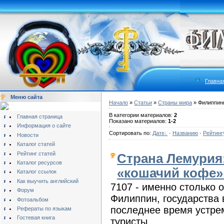
Главна
Меню сайта
Начало
»
Статьи
»
Страны мира
» Филиппин
В категории материалов:
2
Главная страница
Показано материалов:
1-2
Информация о сайте
Сортировать по:
Дате
·
Названию
·
Рейтинг
Новости
Каталог статей
Рейтинг статей
Страна Лемурия
Каталог ресурсов
«кошачий кофе»
Каталог ссылок
Как выучить английский
7107 - именно столько 
Форум
Филиппин, государства 
Фотоальбом
последнее время устре
Рефераты по языкам
Гостевая книга
туристы