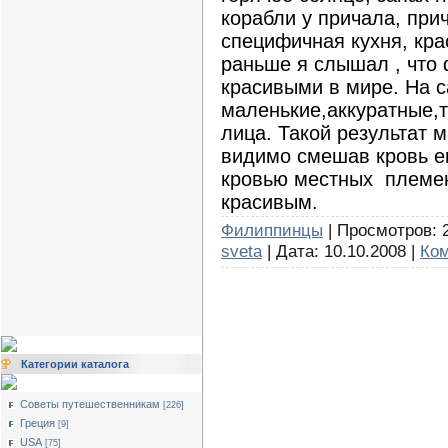
корабли у причала, при
специфичная кухня, кр
раньше я слышал , что
красивыми в мире. На с
маленькие,аккуратные,
лица. Такой результат 
видимо смешав кровь е
кровью местных племен
красивым.
Филиппинцы
| Просмотров: 2
sveta
| Дата:
10.10.2008
|
Ком
Категории каталога
Советы путешественникам
[226]
Греция
[9]
USA
[75]