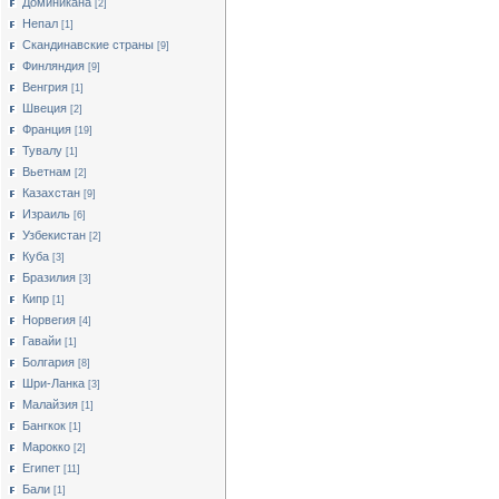
Доминикана
[2]
Непал
[1]
Скандинавские страны
[9]
Финляндия
[9]
Венгрия
[1]
Швеция
[2]
Франция
[19]
Тувалу
[1]
Вьетнам
[2]
Казахстан
[9]
Израиль
[6]
Узбекистан
[2]
Куба
[3]
Бразилия
[3]
Кипр
[1]
Норвегия
[4]
Гавайи
[1]
Болгария
[8]
Шри-Ланка
[3]
Малайзия
[1]
Бангкок
[1]
Марокко
[2]
Египет
[11]
Бали
[1]