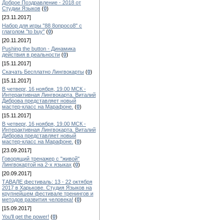
Доброе Поздравление - 2018 от
Студии Языков
(
0
)
[23.11.2017]
Набор для игры "88 8опросо8" с
глаголом "to buy"
(
0
)
[20.11.2017]
Pushing the button - Динамика
действия в реальности
(
0
)
[15.11.2017]
Скачать Бесплатно Лингвокарты
(
0
)
[15.11.2017]
В четверг, 16 ноября, 19.00 МСК -
Интерактивная Лингвокарта. Виталий
Диброва представляет новый
мастер-класс на Марафоне.
(
0
)
[15.11.2017]
В четверг, 16 ноября, 19.00 МСК -
Интерактивная Лингвокарта. Виталий
Диброва представляет новый
мастер-класс на Марафоне.
(
0
)
[23.09.2017]
Говорящий тренажер с "живой"
Лингвокартой на 2-х языках
(
0
)
[20.09.2017]
ТАВАЛЕ фестиваль: 13 - 22 октября
2017 в Харькове. Студия Языков на
крупнейшем фестивале тренингов и
методов развития человека!
(
0
)
[15.09.2017]
You'll get the power!
(
0
)