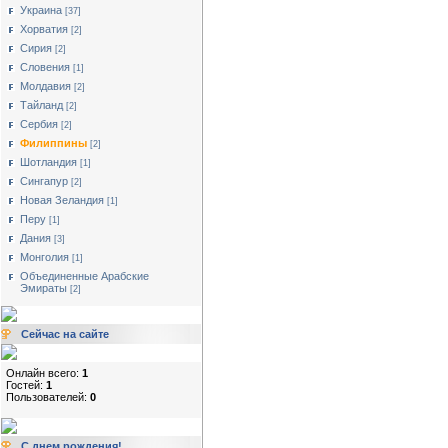
Украина
[37]
Хорватия
[2]
Сирия
[2]
Словения
[1]
Молдавия
[2]
Тайланд
[2]
Сербия
[2]
Филиппины
[2]
Шотландия
[1]
Сингапур
[2]
Новая Зеландия
[1]
Перу
[1]
Дания
[3]
Монголия
[1]
Объединенные Арабские
Эмираты
[2]
Сейчас на сайте
Онлайн всего:
1
Гостей:
1
Пользователей:
0
С днем рождения!