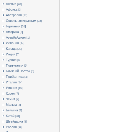
Англия
[48]
Африка
[3]
Австралия
[17]
Cоветы эмигрантам
[33]
Германия
[31]
Америка
[3]
Азербайджан
[1]
Испания
[14]
Канада
[29]
Индия
[7]
Турция
[6]
Португалия
[5]
Ближний Восток
[5]
Прибалтика
[4]
Италия
[14]
Япония
[15]
Корея
[7]
Чехия
[9]
Мальта
[2]
Бельгия
[3]
Китай
[31]
Швейцария
[8]
Россия
[99]