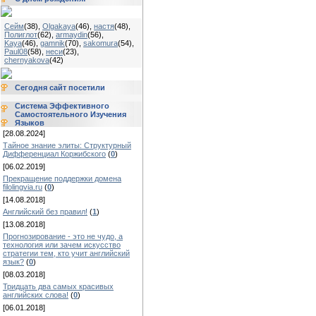
Сейм
(38)
,
Olgakaya
(46)
,
настя
(48)
,
Полиглот
(62)
,
armaydin
(56)
,
Kaya
(46)
,
gamnik
(70)
,
sakomura
(54)
,
Paul08
(58)
,
неси
(23)
,
chernyakova
(42)
Сегодня сайт посетили
Система Эффективного
Самостоятельного Изучения
Языков
[28.08.2024]
Тайное знание элиты: Структурный
Дифференциал Коржибского
(
0
)
[06.02.2019]
Прекращение поддержки домена
filolingvia.ru
(
0
)
[14.08.2018]
Английский без правил!
(
1
)
[13.08.2018]
Прогнозирование - это не чудо, а
технология или зачем искусство
стратегии тем, кто учит английский
язык?
(
0
)
[08.03.2018]
Тридцать два самых красивых
английских слова!
(
0
)
[06.01.2018]