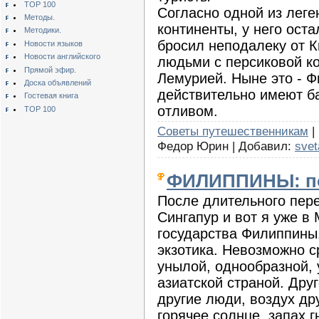
TOP 100
Согласно одной из леге
Методы.
континенты, у него оста
Методики.
бросил неподалеку от К
Новости языков
Новости английского
людьми с персиковой ко
Прямой эфир.
Лемурией. Ныне это - 
Доска объявлений
действительно имеют б
Гостевая книга
отливом.
TOP 100
Советы путешественникам
|
Федор Юрин | Добавил:
svet
ФИЛИППИНЫ: по
После длительного пер
Сингапур и вот я уже в
государства Филиппины.
экзотика. Невозможно 
унылой, однообразной,
азиатской страной. Друг
другие люди, воздух др
горячее солнце, запах 