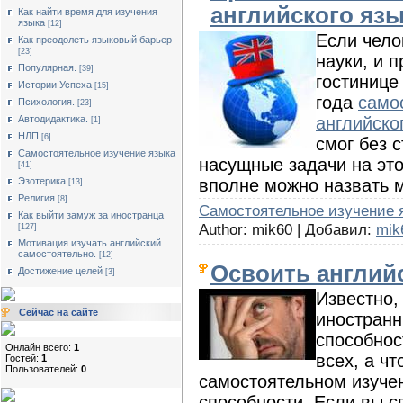
английского яз
Как найти время для изучения
языка
[12]
Если чело
Как преодолеть языковый барьер
[23]
науки, и 
Популярная.
[39]
гостинице
Истории Успеха
[15]
года
само
Психология.
[23]
английско
Автодидактика.
[1]
НЛП
[6]
смог без 
Cамостоятельное изучение языка
насущные задачи на это
[41]
вполне можно назвать 
Эзотерика
[13]
Религия
[8]
Cамостоятельное изучение 
Как выйти замуж за иностранца
Author: mik60 | Добавил:
mik
[127]
Мотивация изучать английский
самостоятельно.
[12]
Освоить англий
Достижение целей
[3]
Известно, 
Сейчас на сайте
иностранн
способнос
Онлайн всего:
1
всех, а ч
Гостей:
1
Пользователей:
0
самостоятельном изуче
способности. Если вы 