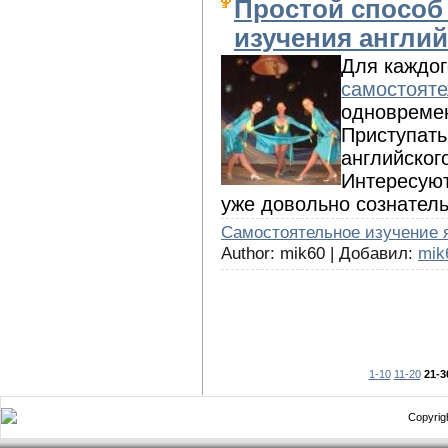
Простой способ
изучения англий
Для каждог
самостояте
одновремен
Приступать
английског
Интересуют
уже довольно сознател
Cамостоятельное изучение 
Author: mik60 | Добавил:
mik
1-10
11-20
21-3
Copyrigh