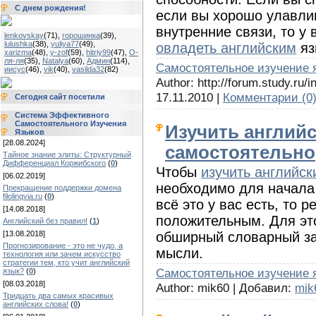
С днем рождения!
если вы хорошо улавлив
внутренние связи, то у
lenkovskay
(71)
,
горошинка
(39)
,
lulushka
(38)
,
yuliya77
(49)
,
овладеть английским
яз
xarizma
(48)
,
y-zof
(59)
,
hitriy99
(47)
,
О-
ля-ля
(35)
,
Natalya
(60)
,
Админ
(114)
,
Cамостоятельное изучение 
иисус
(46)
,
vik
(40)
,
vasilda32
(82)
Author: http://forum.study.ru
17.11.2010
|
Комментарии (0
Сегодня сайт посетили
Система Эффективного
Самостоятельного Изучения
Изучить англий
Языков
[28.08.2024]
самостоятельно
Тайное знание элиты: Структурный
Дифференциал Коржибского
(
0
)
Чтобы
изучить английск
[06.02.2019]
необходимо для начала
Прекращение поддержки домена
filolingvia.ru
(
0
)
всё это у вас есть, то р
[14.08.2018]
положительным. Для эт
Английский без правил!
(
1
)
обширный словарный за
[13.08.2018]
Прогнозирование - это не чудо, а
мысли.
технология или зачем искусство
стратегии тем, кто учит английский
Cамостоятельное изучение 
язык?
(
0
)
[08.03.2018]
Author: mik60 | Добавил:
mik
Тридцать два самых красивых
английских слова!
(
0
)