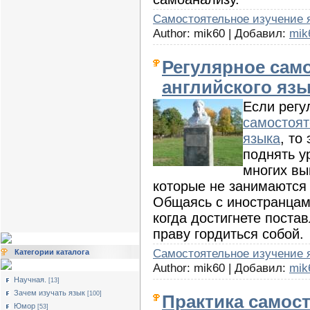
Cамостоятельное изучение 
Author: mik60 | Добавил:
mik
Регулярное сам
английского яз
Если регу
самостоят
языка
, то
поднять у
многих вы
которые не занимаются
Общаясь с иностранцам
когда достигнете поста
праву гордиться собой.
Cамостоятельное изучение 
Категории каталога
Author: mik60 | Добавил:
mik
Научная.
[13]
Зачем изучать язык
[100]
Практика самос
Юмор
[53]