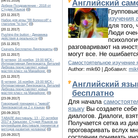
Английский сам
[06.01.2018]
Доброе Поздравление - 2018 от
Студии Языков
(
0
)
Групповые
[23.11.2017]
изучения 
Набор для игры "88 8опросо8" с
глаголом "to buy"
(
0
)
для того,
[20.11.2017]
Люди очен
Pushing the button - Динамика
психологи
действия в реальности
(
0
)
[15.11.2017]
разговаривают на инос
Скачать Бесплатно Лингвокарты
(
0
)
могут все. Не ошибается
[15.11.2017]
В четверг, 16 ноября, 19.00 МСК -
Cамостоятельное изучение 
Интерактивная Лингвокарта. Виталий
Диброва представляет новый
Author: mik60 | Добавил:
mik
мастер-класс на Марафоне.
(
0
)
[15.11.2017]
Английский язы
В четверг, 16 ноября, 19.00 МСК -
Интерактивная Лингвокарта. Виталий
Диброва представляет новый
бесплатно
мастер-класс на Марафоне.
(
0
)
[23.09.2017]
Для начала
самостояте
Говорящий тренажер с "живой"
языку
Вы создаете себе
Лингвокартой на 2-х языках
(
0
)
[20.09.2017]
диалогов. Диалоги, взя
ТАВАЛЕ фестиваль: 13 - 22 октября
Получается сетка из ди
2017 в Харькове. Студия Языков на
крупнейшем фестивале тренингов и
проговаривать вслух мн
методов развития человека!
(
0
)
[15.09.2017]
состоянии понимать ино