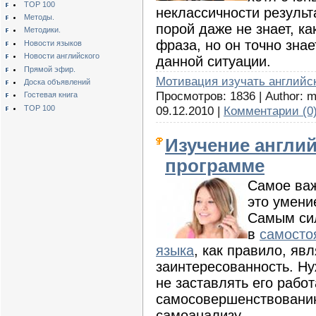
TOP 100
неклассичности результ
Методы.
порой даже не знает, ка
Методики.
фраза, но он точно знае
Новости языков
Новости английского
данной ситуации.
Прямой эфир.
Мотивация изучать английс
Доска объявлений
Просмотров: 1836 | Author: 
Гостевая книга
09.12.2010
|
Комментарии (0
TOP 100
Изучение англий
программе
Самое важ
это умени
Самым си
в
самосто
языка
, как правило, яв
заинтересованность. Н
не заставлять его работ
самосовершенствованию
самоанализу.