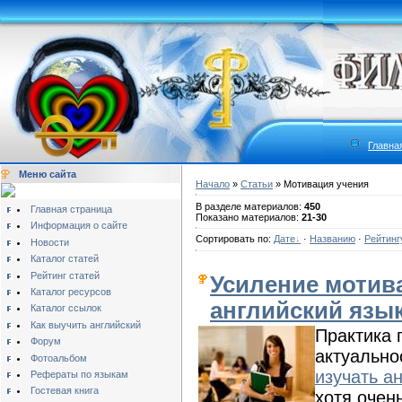
Главна
Меню сайта
Начало
»
Статьи
» Мотивация учения
В разделе материалов:
450
Главная страница
Показано материалов:
21-30
Информация о сайте
Сортировать по:
Дате
·
Названию
·
Рейтинг
Новости
Каталог статей
Рейтинг статей
Усиление мотив
Каталог ресурсов
английский язы
Каталог ссылок
Как выучить английский
Практика 
Форум
актуально
Фотоальбом
изучать а
Рефераты по языкам
Гостевая книга
хотя очен