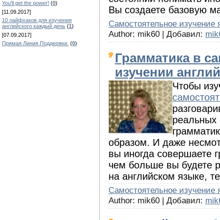
You'll get the power!
(
0
)
Вы создаете базовую ма
[11.09.2017]
10 лайфхаков для изучения
Cамостоятельное изучение 
английского каждый день
(
1
)
Author: mik60 | Добавил:
mik
[07.09.2017]
Прямая Линия Поддержки.
(
0
)
Грамматика в с
изучении англий
Чтобы изу
самостоят
разговари
реальных 
грамматик
образом. И даже несмот
вы иногда совершаете г
чем больше вы будете р
на английском языке, т
Cамостоятельное изучение 
Author: mik60 | Добавил:
mik