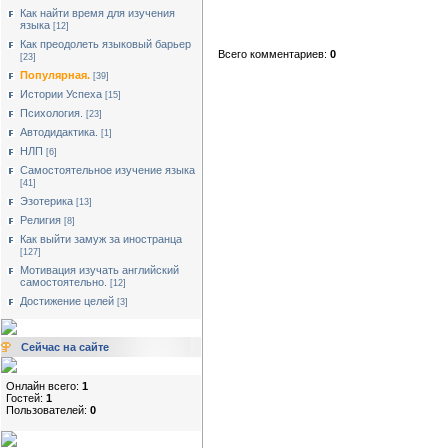
Как найти время для изучения
языка
[12]
Как преодолеть языковый барьер
Всего комментариев:
0
[23]
Популярная.
[39]
Истории Успеха
[15]
Психология.
[23]
Автодидактика.
[1]
НЛП
[6]
Cамостоятельное изучение языка
[41]
Эзотерика
[13]
Религия
[8]
Как выйти замуж за иностранца
[127]
Мотивация изучать английский
самостоятельно.
[12]
Достижение целей
[3]
Сейчас на сайте
Онлайн всего:
1
Гостей:
1
Пользователей:
0