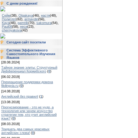
С днем рождения!
Сейм
(38)
,
Olgakaya
(46)
,
настя
(48)
,
Полиглот
(62)
,
armaydin
(56)
,
Kaya
(46)
,
gamnik
(70)
,
sakomura
(54)
,
Paul08
(58)
,
неси
(23)
,
chernyakova
(42)
Сегодня сайт посетили
Система Эффективного
Самостоятельного Изучения
Языков
[28.08.2024]
Тайное знание элиты: Структурный
Дифференциал Коржибского
(
0
)
[06.02.2019]
Прекращение поддержки домена
filolingvia.ru
(
0
)
[14.08.2018]
Английский без правил!
(
1
)
[13.08.2018]
Прогнозирование - это не чудо, а
технология или зачем искусство
стратегии тем, кто учит английский
язык?
(
0
)
[08.03.2018]
Тридцать два самых красивых
английских слова!
(
0
)