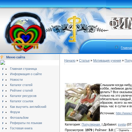
Главна
Меню сайта
Начало
»
Статьи
»
Мотивация учения
»
Попу
Главная страница
Информация о сайте
Новости
Каталог статей
Слышали когда-нибудь
хобби, любимое дело 
Рейтинг статей
делать? Все оказыва
только на это увлече
Каталог ресурсов
обязательно каждый 
Каталог ссылок
образом, всего за н
лишь час в сутки и в
Как выучить английский
Форум
Источник:
http://www
Фотоальбом
Рефераты по языкам
Категория:
Популярная.
| Добавил:
sveta
(07.
Гостевая книга
Просмотров:
1979
| Рейтинг:
3.0
|