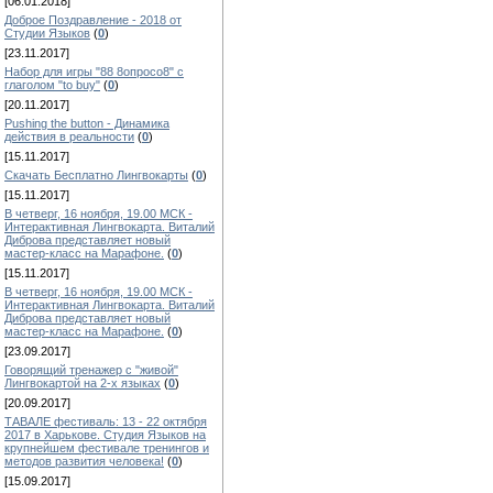
[06.01.2018]
Доброе Поздравление - 2018 от
Студии Языков
(
0
)
[23.11.2017]
Набор для игры "88 8опросо8" с
глаголом "to buy"
(
0
)
[20.11.2017]
Pushing the button - Динамика
действия в реальности
(
0
)
[15.11.2017]
Скачать Бесплатно Лингвокарты
(
0
)
[15.11.2017]
В четверг, 16 ноября, 19.00 МСК -
Интерактивная Лингвокарта. Виталий
Диброва представляет новый
мастер-класс на Марафоне.
(
0
)
[15.11.2017]
В четверг, 16 ноября, 19.00 МСК -
Интерактивная Лингвокарта. Виталий
Диброва представляет новый
мастер-класс на Марафоне.
(
0
)
[23.09.2017]
Говорящий тренажер с "живой"
Лингвокартой на 2-х языках
(
0
)
[20.09.2017]
ТАВАЛЕ фестиваль: 13 - 22 октября
2017 в Харькове. Студия Языков на
крупнейшем фестивале тренингов и
методов развития человека!
(
0
)
[15.09.2017]