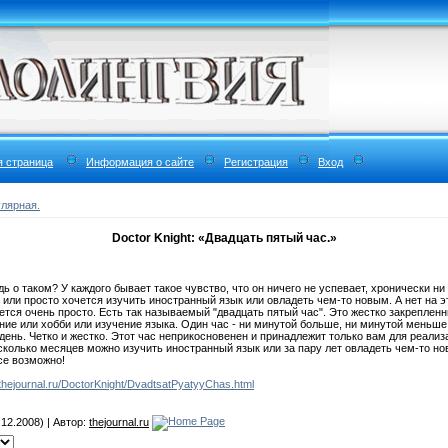
я страница
Информация о сайте
Регистрация
Вход
лярная.
Doctor Knight: «Двадцать пятый час.»
 о таком? У каждого бывает такое чувство, что он ничего не успевает, хронически ни 
или просто хочется изучить иностранный язык или овладеть чем-то новым. А нет на эт
ется очень просто. Есть так называемый "двадцать пятый час". Это жестко закрепленн
ние или хобби или изучение языка. Один час - ни минутой больше, ни минутой меньше.
день. Четко и жестко. Этот час неприкосновенен и принадлежит только вам для реализ
есколько месяцев можно изучить иностранный язык или за пару лет овладеть чем-то н
се возможно!
.thejournal.ru/DoctorKnight/DvadtsatPyatyyChas.html
12.2008) | Автор:
thejournal.ru