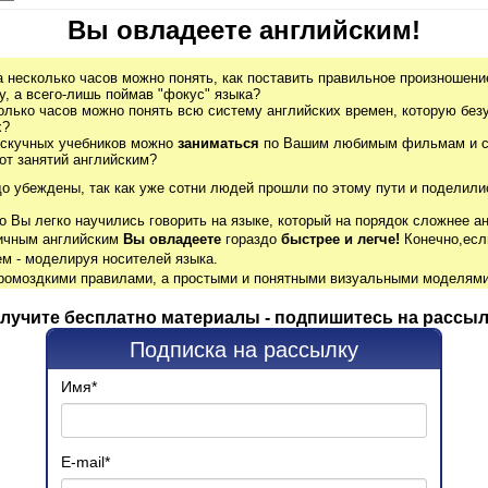
Вы овладеете английским!
а несколько часов можно понять, как поставить правильное произношение
, а всего-лишь поймав "фокус" языка?
олько часов можно понять всю систему английских времен, которую без
х?
 скучных учебников можно
заниматься
по Вашим любимым фильмам и се
от занятий английским?
до убеждены, так как уже сотни людей прошли по этому пути и поделили
о Вы легко научились говорить на языке, который на порядок сложнее ан
гичным английским
Вы овладеете
гораздо
быстрее и легче!
Конечно,есл
м - моделируя носителей языка.
громоздкими правилами, а простыми и понятными визуальными моделями
лучите бесплатно материалы - подпишитесь на рассыл
Подписка на рассылку
Имя
*
E-mail
*