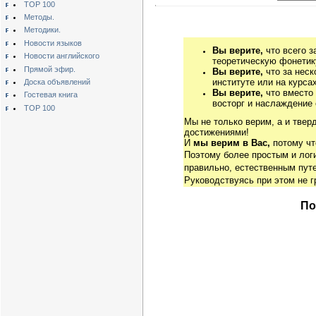
TOP 100
Методы.
Методики.
Новости языков
Вы верите,
что всего з
Новости английского
теоретическую фонетику
Прямой эфир.
Вы верите,
что за неск
институте или на курса
Доска объявлений
Вы верите,
что вместо
Гостевая книга
восторг и наслаждение 
TOP 100
Мы не только верим, а и твер
достижениями!
И
мы верим в Вас,
потому чт
Поэтому более простым и ло
правильно, естественным путе
Руководствуясь при этом не 
По