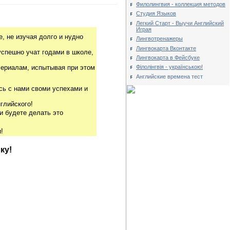
Филолингвия - коллекция методов
Студия Языков
Легкий Старт - Выучи Английский
Играя
, не изучая долго и нудно
Лингвотренажеры
Лингвокарта Вконтакте
успешно учат годами в школе,
Лингвокарта в Фейсбуке
Філолінгвія - українською!
риалам, испытывая при этом
Английские времена тест
сь с нами своми успехами и
глийского!
и будете делать это
!
ку!