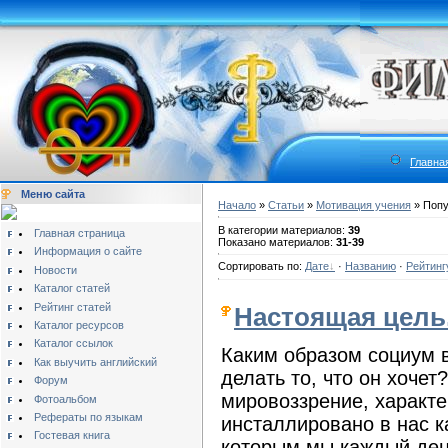
Главна
Меню сайта
Начало
»
Статьи
»
Мотивация учения
» Попу
В категории материалов:
39
Главная страница
Показано материалов:
31-39
Информация о сайте
Сортировать по:
Дате
·
Названию
·
Рейтинг
Новости
Каталог статей
Рейтинг статей
Настоящая цель
Каталог ресурсов
Каталог ссылок
Каким образом социум в
Как выучить английский
делать то, что он хоче
Форум
мировоззрение, характе
Фотоальбом
Рефераты по языкам
инсталлировано в нас к
Гостевая книга
которым мы каждый ден