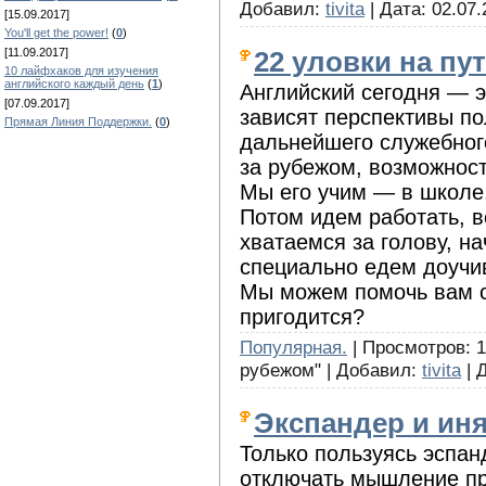
Добавил:
tivita
| Дата:
02.07.
[15.09.2017]
You'll get the power!
(
0
)
[11.09.2017]
22 уловки на пути
10 лайфхаков для изучения
английского каждый день
(
1
)
Английский сегодня — э
[07.09.2017]
зависят перспективы по
Прямая Линия Поддержки.
(
0
)
дальнейшего служебного
за рубежом, возможност
Мы его учим — в школе,
Потом идем работать, в
хватаемся за голову, на
специально едем доучива
Мы можем помочь вам с
пригодится?
Популярная.
| Просмотров: 1
рубежом" | Добавил:
tivita
| 
Экспандер и иня
Только пользуясь эспан
отключать мышление пр