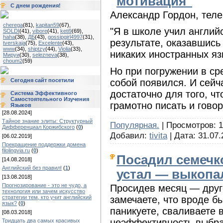
мотивация"
С днем рождения!
Александр Гордон, тел
cherega
(81)
,
kapitan59
(67)
,
"Я в школе учил англий
SOLDI
(41)
,
vibore
(41)
,
keti9
(69)
,
haha
(38)
,
ДБ
(43)
,
gossipgirl4997
(31)
,
результате, оказавшись
tverskaja
(75)
,
Excelente
(43)
,
www
(34)
,
shiptzy
(44)
,
Violia
(33)
,
никаких иностранных яз
Мируи
(30)
,
selezneva
(38)
,
choum2
(59)
Но при погружении в ср
собой появился. И сейч
Сегодня сайт посетили
достаточно для того, ч
Система Эффективного
Самостоятельного Изучения
грамотно писать и гово
Языков
[28.08.2024]
Тайное знание элиты: Структурный
Популярная.
| Просмотров: 1
Дифференциал Коржибского
(
0
)
Добавил:
tivita
| Дата:
31.07.
[06.02.2019]
Прекращение поддержки домена
filolingvia.ru
(
0
)
Посадил семечко
[14.08.2018]
Английский без правил!
(
1
)
устал — выкопа
[13.08.2018]
Прогнозирование - это не чудо, а
Просидев месяц — друго
технология или зачем искусство
замечаете, что вроде б
стратегии тем, кто учит английский
язык?
(
0
)
паникуете, сваливаете 
[08.03.2018]
неэффективность выбра
Тридцать два самых красивых