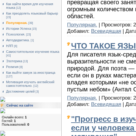
превращая своего занят
Как найти время для изучения
огромным количеством 
языка
[12]
Как преодолеть языковый барьер
областей.
[23]
Популярная.
Популярная.
| Просмотров: 22
[39]
Истории Успеха
[15]
Добавил:
Всевидящая
| Дат
Психология.
[23]
Автодидактика.
[1]
ЧТО ТАКОЕ ЯЗЫ
НЛП
[6]
Cамостоятельное изучение языка
Для писателя язык-сред
[41]
выразительности не сме
Эзотерика
[13]
природой. Для поэта — 
Религия
[8]
Как выйти замуж за иностранца
если он в руках мастер
[127]
владея которыми «не о
Мотивация изучать английский
самостоятельно.
[12]
пустым небом» (Антал 
Достижение целей
[3]
Популярная.
| Просмотров: 21
Добавил:
Всевидящая
| Дат
Сейчас на сайте
"Прогресс в изу
Онлайн всего:
1
Гостей:
1
Пользователей:
0
если у человека