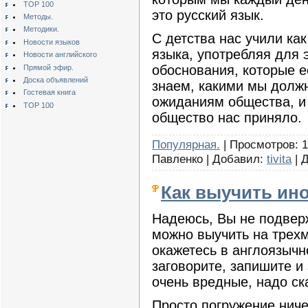
TOP 100
это русский язык.
Методы.
Методики.
С детства нас учили ка
Новости языков
языка, употребляя для э
Новости английского
обоснования, которые е
Прямой эфир.
Доска объявлений
знаем, какими мы должн
Гостевая книга
ожиданиям общества, и 
TOP 100
общество нас приняло.
Популярная.
| Просмотров: 1
Павленко | Добавил:
tivita
| 
Как выучить ин
Надеюсь, Вы не подвер
можно выучить на трехм
окажетесь в англоязычн
заговорите, запишите и
очень вредные, надо ск
Просто погружение ничег