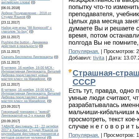
английских слова!
(
0
)
попытку что-то изменит
[06.01.2018]
преподавателя, учебник
Доброе Поздравление - 2018 от
Студии Языков
(
0
)
Целых два месяца заня
[23.11.2017]
думаете Вы и решаете 
Набор для игры "88 8опросо8" с
глаголом "to buy"
(
0
)
время, потом останавли
[20.11.2017]
полгода Вы не помните,
Pushing the button - Динамика
действия в реальности
(
0
)
Популярная.
| Просмотров: 2
[15.11.2017]
Добавил:
tivita
| Дата:
13.07.
Скачать Бесплатно Лингвокарты
(
0
)
[15.11.2017]
В четверг, 16 ноября, 19.00 МСК -
Страшная-страш
Интерактивная Лингвокарта. Виталий
Диброва представляет новый
мастер-класс на Марафоне.
(
0
)
СССР
[15.11.2017]
Есть тут, правда, одно
В четверг, 16 ноября, 19.00 МСК -
Интерактивная Лингвокарта. Виталий
умные люди считают, ч
Диброва представляет новый
мастер-класс на Марафоне.
(
0
)
разрабатывалась именно
[23.09.2017]
мальчиши-кибальчиши мо
Говорящий тренажер с "живой"
Лингвокартой на 2-х языках
(
0
)
просмотреть, текст кое-
[20.09.2017]
случае н е г о в о р и т ь
ТАВАЛЕ фестиваль: 13 - 22 октября
2017 в Харькове. Студия Языков на
Популярная.
| Просмотров: 1
крупнейшем фестивале тренингов и
методов развития человека!
(
0
)