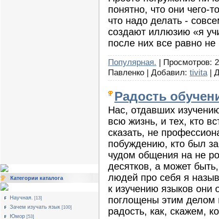
понятно, что они чего-то
что надо делать - совс
создают иллюзию «я учи
после них все равно не 
Популярная.
| Просмотров: 2
Павленко | Добавил:
tivita
| 
Радость обучен
Нас, отдавших изучению
всю жизнь, и тех, кто в
сказать, не профессион
побуждению, кто был за
чудом общения на не ро
десятков, а может быть,
людей про себя я назы
Категории каталога
к изучению языков они 
поглощены этим делом 
Научная.
[13]
Зачем изучать язык
[100]
радость, как, скажем, 
Юмор
[53]