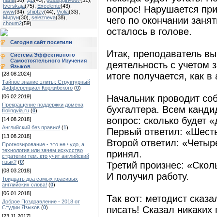
haha
(38)
,
ДБ
(43)
,
gossipgirl4997
(31)
,
tverskaja
(75)
,
Excelente
(43)
,
вопрос! Нарушается при
www
(34)
,
shiptzy
(44)
,
Violia
(33)
,
Мируи
(30)
,
selezneva
(38)
,
чего по окончании занят
choum2
(59)
осталось в голове.
Сегодня сайт посетили
Итак, преподаватель в
Система Эффективного
Самостоятельного Изучения
деятельность с учетом 
Языков
[28.08.2024]
итоге получается, как в
Тайное знание элиты: Структурный
Дифференциал Коржибского
(
0
)
Начальник проводит со
[06.02.2019]
Прекращение поддержки домена
бухгалтера. Всем канди
filolingvia.ru
(
0
)
вопрос: сколько будет 
[14.08.2018]
Английский без правил!
(
1
)
Первый ответил: «Шесть
[13.08.2018]
Второй ответил: «Четыр
Прогнозирование - это не чудо, а
технология или зачем искусство
принял.
стратегии тем, кто учит английский
язык?
(
0
)
Третий произнес: «Скол
[08.03.2018]
И получил работу.
Тридцать два самых красивых
английских слова!
(
0
)
[06.01.2018]
Так вот: методист сказа
Доброе Поздравление - 2018 от
Студии Языков
(
0
)
писать! Сказал никаких
[23.11.2017]