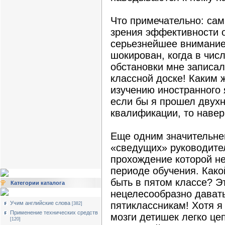
Что примечательно: са
зрения эффективности 
серьезнейшее внимание
шокирован, когда в чис
обстановки мне записал
классной доске! Каким 
изучению иностранного 
если бы я прошел двух
квалификации, то навер
Еще одним значительне
«сведущих» руководител
прохождение которой н
периоде обучения. Како
быть в пятом классе? Э
Категории каталога
нецелесообразно дават
Учим английские слова
пятиклассникам! Хотя я
[382]
Применение технических средств
мозги детишек легко це
[120]