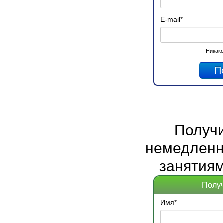
E-mail
*
Никако
Получ
немедленно
занятиям
Получ
Имя
*