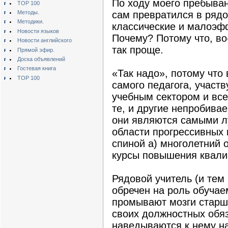
По ходу моего пребыван
TOP 100
Методы.
сам превратился в рядо
Методики.
классические и малоэф
Новости языков
Почему? Потому что, во-
Новости английского
так проще.
Прямой эфир.
Доска объявлений
Гостевая книга
«Так надо», потому что
TOP 100
самого педагога, участ
учебным сектором и вс
те, и другие непробива
они являются самыми л
области прогрессивных 
спиной а) многолетний 
курсы повышения квали
Рядовой учитель (и тем
обречен на роль обучае
промывают мозги старши
своих должностных обя
наведываются к нему на