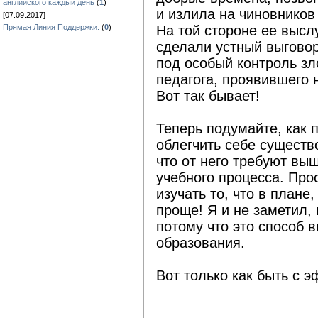
английского каждый день
(
1
)
и излила на чиновников
[07.09.2017]
Прямая Линия Поддержки.
(
0
)
На той стороне ее высл
сделали устный выговор
под особый контроль зл
педагога, проявившего 
Вот так бывает!
Теперь подумайте, как 
облегчить себе существ
что от него требуют вы
учебного процесса. Прос
изучать то, что в плане,
проще! Я и не заметил, 
потому что это способ 
образования.
Вот только как быть с 