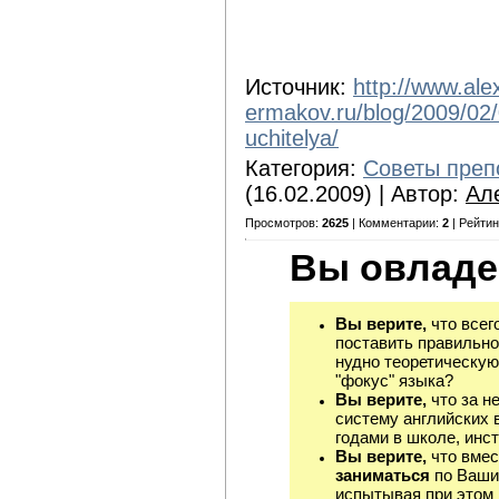
Источник:
http://www.ale
ermakov.ru/blog/2009/02
uchitelya/
Категория:
Советы преп
(16.02.2009) | Автор:
Ал
Просмотров:
2625
| Комментарии:
2
| Рейтин
Вы овладе
Вы верите,
что всег
поставить правильно
нудно теоретическую
"фокус" языка?
Вы верите,
что за н
систему английских 
годами в школе, инст
Вы верите,
что вмес
заниматься
по Ваши
испытывая при этом 