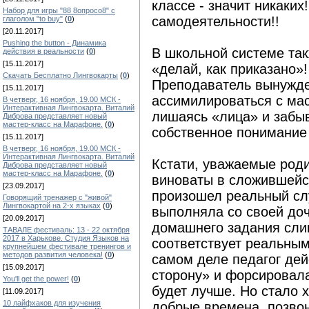
классе - значит никаких
Набор для игры "88 8опросо8" с
самодеятельности!!
глаголом "to buy"
(
0
)
[20.11.2017]
Pushing the button - Динамика
В школьной системе так
действия в реальности
(
0
)
[15.11.2017]
«делай, как приказано»!
Скачать Бесплатно Лингвокарты
(
0
)
Преподаватель вынужде
[15.11.2017]
ассимилироваться с мас
В четверг, 16 ноября, 19.00 МСК -
Интерактивная Лингвокарта. Виталий
лишаясь «лица» и забыва
Диброва представляет новый
мастер-класс на Марафоне.
(
0
)
собственное понимание 
[15.11.2017]
В четверг, 16 ноября, 19.00 МСК -
Интерактивная Лингвокарта. Виталий
Кстати, уважаемые роди
Диброва представляет новый
мастер-класс на Марафоне.
(
0
)
виноваты в сложившейся
[23.09.2017]
произошел реальный слу
Говорящий тренажер с "живой"
Лингвокартой на 2-х языках
(
0
)
выполняла со своей доч
[20.09.2017]
домашнего задания сли
ТАВАЛЕ фестиваль: 13 - 22 октября
2017 в Харькове. Студия Языков на
соответствует реальным
крупнейшем фестивале тренингов и
методов развития человека!
(
0
)
самом деле педагог дей
[15.09.2017]
сторону» и форсировала
You'll get the power!
(
0
)
будет лучше. Но стало 
[11.09.2017]
10 лайфхаков для изучения
добрые времена, позво