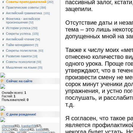
пассивный залог, кстати
Советы преподавателей
[262]
Практические советы
зацепили.
[384]
Английский грамматика.
[101]
Фонетика - английское
Отсутствие даты и нез
произношение
[52]
Истории успеха
тема – это лишь некото
[250]
Секреты успеха.
[105]
допущенных мной на за
Английский чтение
[54]
Тайм-менеджмент
[5]
Также к числу моих «ме
Секреты полиглотов.
[63]
отнесено количество ви
Развитие памяти
[19]
Советы психологов
одного урока. Проще го
[59]
Мышление на языке
[55]
утверждают, что в тече
произвести смену не мен
Сейчас на сайте
сорок минут ученики д
упражнения, и устно пог
Онлайн всего:
1
Гостей:
1
послушать, и расслабит
Пользователей:
0
т.д.
С днем рождения!
Я согласен, что такое 
является профилактикой
cherega
(81)
,
kapitan59
(67)
,
SOLDI
(41)
,
vibore
(41)
,
keti9
(69)
,
некогда будет устать. Н