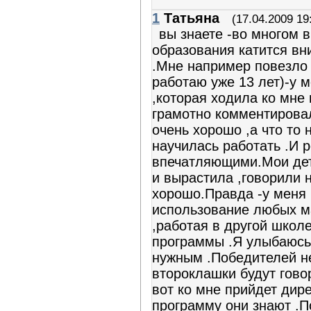
1
Татьяна
(17.04.2009 19
вы знаете -во многом 
образования катится вни
.Мне например повезло 
работаю уже 13 лет)-у 
,которая ходила ко мне 
грамотно комментировал
очень хорошо ,а что то 
научилась работать .И 
впечатляющими.Мои дет
и вырастила ,говорили 
хорошо.Правда -у меня
использование любых м
,работая в другой школе
программы .Я улыбаюсь 
нужным .Победителей не
второклашки будут гово
вот ко мне прийдет дир
программу они знают .П