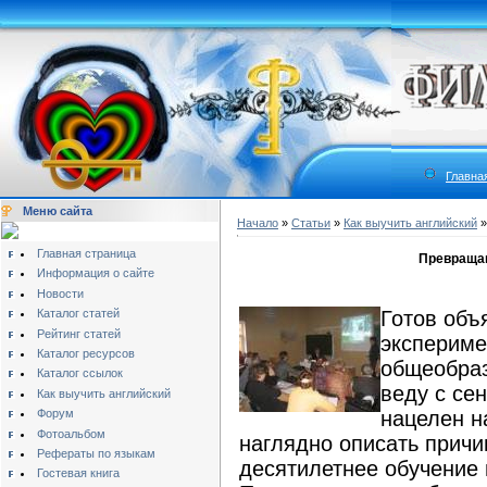
Главна
Меню сайта
Начало
»
Статьи
»
Как выучить английский
Главная страница
Превращаю
Информация о сайте
Новости
Каталог статей
Готов объя
Рейтинг статей
экспериме
Каталог ресурсов
общеобраз
Каталог ссылок
веду с се
Как выучить английский
Форум
нацелен на
Фотоальбом
наглядно описать причи
Рефераты по языкам
десятилетнее обучение 
Гостевая книга