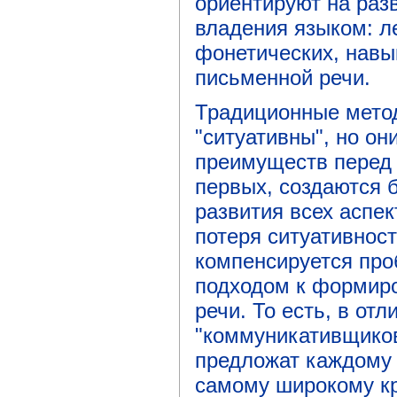
ориентируют на разв
владения языком: л
фонетических, навы
письменной речи.
Традиционные метод
"ситуативны", но о
преимуществ перед
первых, создаются 
развития всех аспек
потеря ситуативнос
компенсируется пр
подходом к формир
речи. То есть, в отл
"коммуникативщиков
предложат каждому 
самому широкому кр