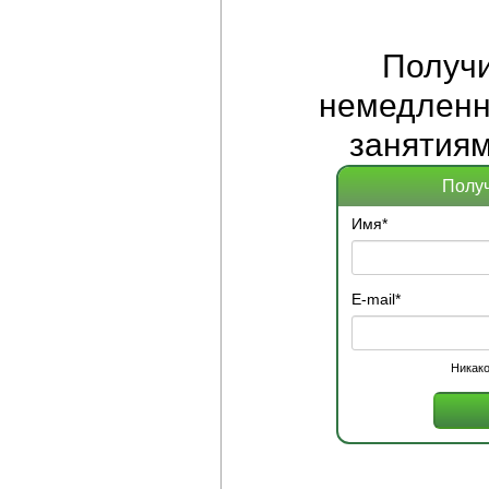
Получ
немедленно
занятиям
Получ
Имя
*
E-mail
*
Никако