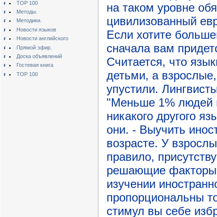
TOP 100
на таком уровне об
Методы.
цивилизованный евр
Методики.
Новости языков
Если хотите большег
Новости английского
сначала вам придетс
Прямой эфир.
Доска объявлений
Считается, что язык
Гостевая книга
детьми, а взрослые,
TOP 100
упустили. Лингвисты
"Меньше 1% людей н
никакого другого яз
они. - Выучить ино
возрасте. У взрослы
правило, присутству
решающие факторы у
изучении иностранн
пропорциональны т
стимул вы себе избр