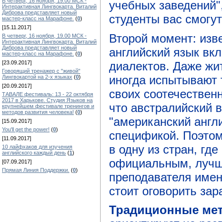
В четверг, 16 ноября, 19.00 МСК -
учебных заведений",
Интерактивная Лингвокарта. Виталий
Диброва представляет новый
студенты вас смогут
мастер-класс на Марафоне.
(
0
)
[15.11.2017]
Второй момент: изве
В четверг, 16 ноября, 19.00 МСК -
Интерактивная Лингвокарта. Виталий
Диброва представляет новый
английский язык вк
мастер-класс на Марафоне.
(
0
)
диалектов. Даже жи
[23.09.2017]
Говорящий тренажер с "живой"
иногда испытывают 
Лингвокартой на 2-х языках
(
0
)
[20.09.2017]
своих соотечественн
ТАВАЛЕ фестиваль: 13 - 22 октября
2017 в Харькове. Студия Языков на
что австралийский в
крупнейшем фестивале тренингов и
методов развития человека!
(
0
)
"американский англ
[15.09.2017]
You'll get the power!
(
0
)
спецификой. Поэтом
[11.09.2017]
в одну из стран, гд
10 лайфхаков для изучения
английского каждый день
(
1
)
официальным, лучш
[07.09.2017]
Прямая Линия Поддержки.
(
0
)
преподавателя именн
стоит оговорить зар
Традиционные ме