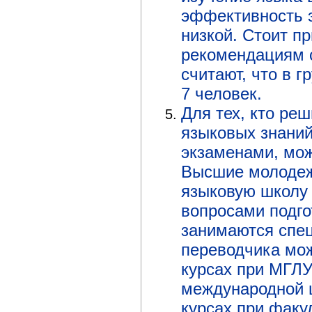
эффективность э
низкой. Стоит п
рекомендациям 
считают, что в 
7 человек.
Для тех, кто ре
языковых знани
экзаменами, мо
Высшие молодеж
языковую школу 
вопросами подго
занимаются спе
переводчика мож
курсах при МГЛУ
международной 
курсах при факу