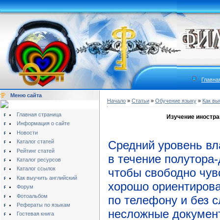
Главна
Меню сайта
Начало
»
Статьи
»
Обучение языку
»
Как вы
Главная страница
Изучение иностра
Информация о сайте
Новости
Каталог статей
Средний уровень вл
Рейтинг статей
в течение полутора-
Каталог ресурсов
Каталог ссылок
чтобы свободно чувс
Как выучить английский
хорошо ориентирова
Форум
Фотоальбом
по телефону и без 
Рефераты по языкам
несложные документ
Гостевая книга