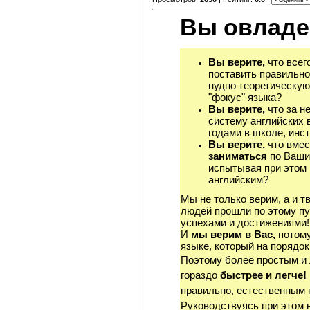
Вы овладе
Вы верите,
что всег
поставить правильно
нудно теоретическую
"фокус" языка?
Вы верите,
что за н
систему английских 
годами в школе, инст
Вы верите,
что вмес
заниматься
по Ваши
испытывая при этом 
английским?
Мы не только верим, а и т
людей прошли по этому пу
успехами и достижениями!
И
мы верим в Вас,
потому
языке, который на порядок
Поэтому более простым и
гораздо
быстрее и легче!
правильно, естественным 
Руководствуясь при этом 