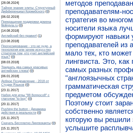
методов преподаван
[28.08.2024]
Тайное знание элиты: Структурный
преподавателям-нос
Дифференциал Коржибского
(
0
)
[06.02.2019]
стратегия во многом
Прекращение поддержки домена
filolingvia.ru
(
0
)
носители языка луч
[14.08.2018]
формируют навыки у
Английский без правил!
(
1
)
[13.08.2018]
преподавателей из 
Прогнозирование - это не чудо, а
технология или зачем искусство
мало тех, кто може
стратегии тем, кто учит английский
язык?
(
0
)
лингвиста. Это, как
[08.03.2018]
Тридцать два самых красивых
самых разных профе
английских слова!
(
0
)
"англоязычных стран
[06.01.2018]
Доброе Поздравление - 2018 от
грамматическая стр
Студии Языков
(
0
)
[23.11.2017]
предметом обсужден
Набор для игры "88 8опросо8" с
глаголом "to buy"
(
0
)
Поэтому стоит заран
[20.11.2017]
собственно является
Pushing the button - Динамика
действия в реальности
(
0
)
которую вы решили 
[15.11.2017]
Скачать Бесплатно Лингвокарты
(
0
)
услышите расплывч
[15.11.2017]