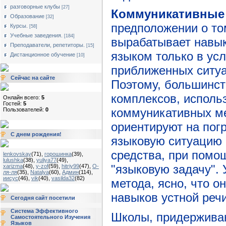
разговорные клубы
[27]
Коммуникативные
Образование
[32]
предположении о то
Курсы.
[58]
Учебные заведения.
[184]
вырабатывает навы
Преподаватели, репетиторы.
[15]
языком только в ус
Дистанционное обучение
[10]
приближенных ситу
Сейчас на сайте
Поэтому, большинст
комплексов, исполь
Онлайн всего:
5
Гостей:
5
коммуникативных ме
Пользователей:
0
ориентируют на пог
С днем рождения!
языковую ситуацию 
средства, при помо
lenkovskay
(71)
,
горошинка
(39)
,
lulushka
(38)
,
yuliya77
(49)
,
"языковую задачу".
xarizma
(48)
,
y-zof
(59)
,
hitriy99
(47)
,
О-
ля-ля
(35)
,
Natalya
(60)
,
Админ
(114)
,
иисус
(46)
,
vik
(40)
,
vasilda32
(82)
метода, ясно, что о
навыков устной речи
Сегодня сайт посетили
Система Эффективного
Школы, придержива
Самостоятельного Изучения
Языков