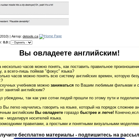
2010) | Автор:
detools.ca
г:
0.0
|
Вы овладеете английским!
а несколько часов можно понять, как поставить правильное произношение
, а всего-лишь поймав "фокус" языка?
олько часов можно понять всю систему английских времен, которую без
х?
 скучных учебников можно
заниматься
по Вашим любимым фильмам и се
от занятий английским?
до убеждены, так как уже сотни людей прошли по этому пути и поделили
о Вы легко научились говорить на языке, который на порядок сложнее ан
гичным английским
Вы овладеете
гораздо
быстрее и легче!
Конечно,есл
м - моделируя носителей языка.
громоздкими правилами, а простыми и понятными визуальными моделями
лучите бесплатно материалы - подпишитесь на рассыл