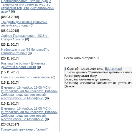
Прогнозирование - это не чудо, а
технология или зачем искусство
стратегии тем, кто учит английский
язык?
(
0
)
[08.03.2018]
Тридцать два самых красивых
английских слова!
(
0
)
[06.01.2018]
Доброе Поздравление - 2018 от
Студии Языков
(
0
)
[23.11.2017]
Набор для игры "88 8опросо8" с
глаголом "to buy"
(
0
)
Всего комментариев:
1
[20.11.2017]
Pushing the button - Динамика
действия в реальности
(
0
)
1
Сергей
[
Материал
]
(23.08.2010 19:07)
[15.11.2017]
Базы данных "Знаменитые цитаты из кино
База предлагает базу...
Скачать Бесплатно Лингвокарты
(
0
)
Базы, наполненные цитатами...
[15.11.2017]
База под названием "Знаменитые цитаты и
Эх-х-х!
В четверг, 16 ноября, 19.00 МСК -
Интерактивная Лингвокарта. Виталий
Диброва представляет новый
мастер-класс на Марафоне.
(
0
)
[15.11.2017]
В четверг, 16 ноября, 19.00 МСК -
Интерактивная Лингвокарта. Виталий
Диброва представляет новый
мастер-класс на Марафоне.
(
0
)
[23.09.2017]
Говорящий тренажер с "живой"