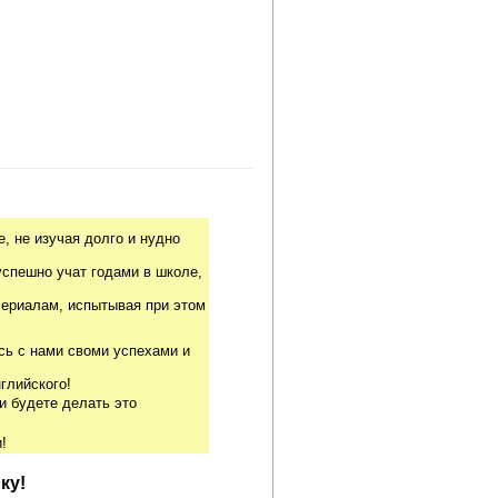
, не изучая долго и нудно
успешно учат годами в школе,
риалам, испытывая при этом
сь с нами своми успехами и
глийского!
и будете делать это
!
ку!