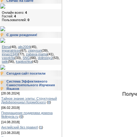
Сейчас на сайте
Онлайн всего:
4
Гостей:
4
Пользователей:
0
С днем рождения!
Elena
(40)
,
alis2004
(45)
,
imparatrisse
(67)
,
zippysun
(39)
,
innast1949
(77)
,
zabava-mama
(41)
,
vasek9a
(33)
,
SNG
(66)
,
dolinskiy2
(53)
,
tatik
(56)
,
kapitoshka
(42)
Сегодня сайт посетили
Система Эффективного
Самостоятельного Изучения
Языков
Получ
[28.08.2024]
Тайное знание элиты: Структурный
Дифференциал Коржибского
(
0
)
[06.02.2019]
Прекращение поддержки домена
filolingvia.ru
(
0
)
[14.08.2018]
Английский без правил!
(
1
)
[13.08.2018]