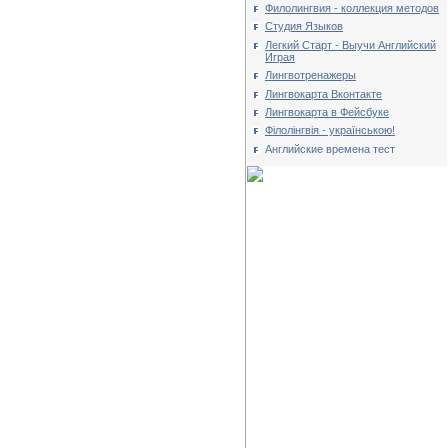
Филолингвия - коллекция методов
Студия Языков
Легкий Старт - Выучи Английский
Играя
Лингвотренажеры
Лингвокарта Вконтакте
Лингвокарта в Фейсбуке
Філолінгвія - українською!
Английские времена тест