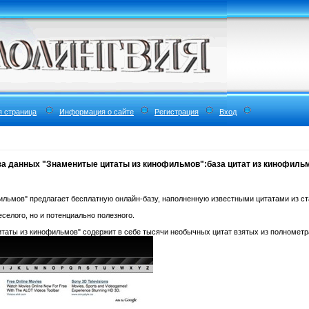
я страница
Информация о сайте
Регистрация
Вход
за данных "Знаменитые цитаты из кинофильмов":база цитат из кинофильм
льмов" предлагает бесплатную онлайн-базу, наполненную известными цитатами из с
селого, но и потенциально полезного.
итаты из кинофильмов" содержит в себе тысячи необычных цитат взятых из полномет