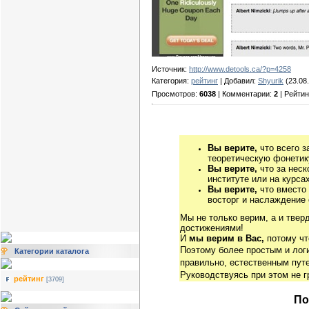
Источник:
http://www.detools.ca/?p=4258
Категория:
рейтинг
| Добавил:
Shyurik
(23.08.
Просмотров:
6038
| Комментарии:
2
| Рейтин
Вы верите,
что всего з
теоретическую фонетику
Вы верите,
что за неск
институте или на курса
Вы верите,
что вместо
восторг и наслаждение 
Мы не только верим, а и твер
достижениями!
И
мы верим в Вас,
потому чт
Поэтому более простым и ло
Категории каталога
правильно, естественным путе
Руководствуясь при этом не 
рейтинг
[3709]
По