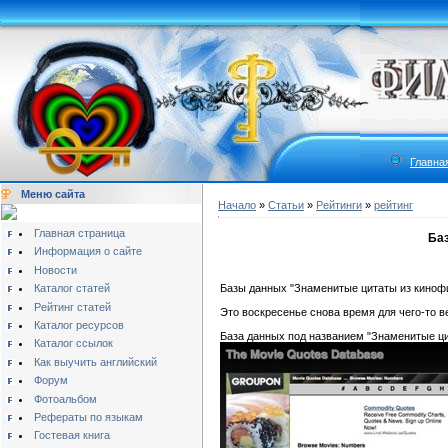
Главна
Меню сайта
Начало
»
Статьи
»
Рейтинги
»
рейтинг
Главная страница
Ба
Информация о сайте
Новости
Каталог статей
Базы данных "Знаменитые цитаты из кинофи
Рейтинг статей
Это воскресенье снова время для чего-то ве
Каталог ресурсов
База данных под названием "Знаменитые ц
Каталог ссылок
Как выучить английский
Форум
Фотоальбом
Рефераты по языкам
Гостевая книга