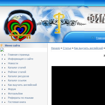
Главна
Меню сайта
Начало
»
Статьи
»
Как выучить английский
Главная страница
h
Информация о сайте
Новости
Каталог статей
Рейтинг статей
Каталог ресурсов
Каталог ссылок
Как выучить английский
Форум
Фотоальбом
Рефераты по языкам
Гостевая книга