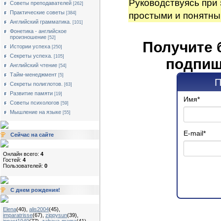
Руководствуясь при 
Советы преподавателей
[262]
Практические советы
[384]
простыми и понятны
Английский грамматика.
[101]
Фонетика - английское
произношение
[52]
Получите 
Истории успеха
[250]
Секреты успеха.
[105]
подпиш
Английский чтение
[54]
Тайм-менеджмент
[5]
П
Секреты полиглотов.
[63]
Развитие памяти
[19]
Имя
*
Советы психологов
[59]
Мышление на языке
[55]
E-mail
*
Сейчас на сайте
Онлайн всего:
4
Гостей:
4
Пользователей:
0
С днем рождения!
Elena
(40)
,
alis2004
(45)
,
imparatrisse
(67)
,
zippysun
(39)
,