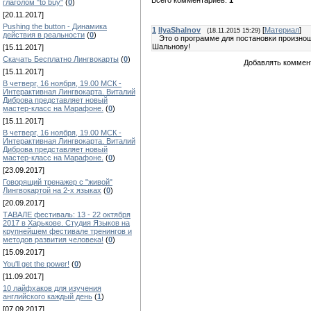
Всего комментариев:
1
глаголом "to buy"
(
0
)
[20.11.2017]
Pushing the button - Динамика
1
IlyaShalnov
[
Материал
]
(18.11.2015 15:29)
действия в реальности
(
0
)
Это о программе для постановки произнош
Шальнову!
[15.11.2017]
Скачать Бесплатно Лингвокарты
(
0
)
Добавлять коммент
[15.11.2017]
В четверг, 16 ноября, 19.00 МСК -
Интерактивная Лингвокарта. Виталий
Диброва представляет новый
мастер-класс на Марафоне.
(
0
)
[15.11.2017]
В четверг, 16 ноября, 19.00 МСК -
Интерактивная Лингвокарта. Виталий
Диброва представляет новый
мастер-класс на Марафоне.
(
0
)
[23.09.2017]
Говорящий тренажер с "живой"
Лингвокартой на 2-х языках
(
0
)
[20.09.2017]
ТАВАЛЕ фестиваль: 13 - 22 октября
2017 в Харькове. Студия Языков на
крупнейшем фестивале тренингов и
методов развития человека!
(
0
)
[15.09.2017]
You'll get the power!
(
0
)
[11.09.2017]
10 лайфхаков для изучения
английского каждый день
(
1
)
[07.09.2017]