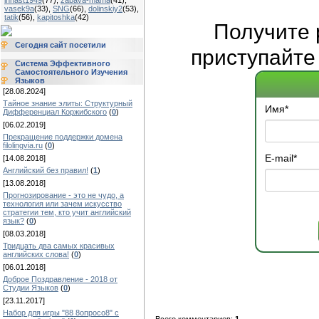
innast1949
(77)
,
zabava-mama
(41)
,
vasek9a
(33)
,
SNG
(66)
,
dolinskiy2
(53)
,
tatik
(56)
,
kapitoshka
(42)
Получите
Сегодня сайт посетили
приступайте
Система Эффективного
Самостоятельного Изучения
Языков
[28.08.2024]
Тайное знание элиты: Структурный
Имя
*
Дифференциал Коржибского
(
0
)
[06.02.2019]
Прекращение поддержки домена
filolingvia.ru
(
0
)
E-mail
*
[14.08.2018]
Английский без правил!
(
1
)
[13.08.2018]
Прогнозирование - это не чудо, а
технология или зачем искусство
стратегии тем, кто учит английский
язык?
(
0
)
[08.03.2018]
Тридцать два самых красивых
английских слова!
(
0
)
[06.01.2018]
Доброе Поздравление - 2018 от
Студии Языков
(
0
)
[23.11.2017]
Набор для игры "88 8опросо8" с