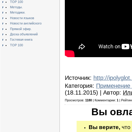
TOP 100
Методы.
Методики.
Новости языков
Новости английского
Прямой эфир.
Доска объявлений
Гостевая книга
TOP 100
Источник:
http://ipolyglot
Категория:
Применение 
(18.11.2015) | Автор:
Ил
Просмотров:
1180
| Комментарии:
1
| Рейтин
Вы овла
Вы верите,
что 