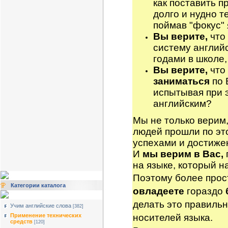
как поставить 
долго и нудно т
поймав "фокус"
Вы верите,
что 
систему англий
годами в школе,
Вы верите,
что
заниматься
по 
испытывая при 
английским?
Мы не только верим,
людей прошли по эт
успехами и достиже
И
мы верим в Вас,
на языке, который н
Поэтому более прос
Категории каталога
овладеете
гораздо
делать это правильн
Учим английские слова
[382]
Применение технических
носителей языка.
средств
[120]